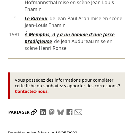
Hofmannsthal
mise en scène
Jean-Louis
Thamin
″
Le Bureau
de
Jean-Paul Aron
mise en scène
Jean-Louis Thamin
1981
À Memphis, il y a un homme d'une force
prodigieuse
de
Jean Audureau
mise en
scène
Henri Ronse
Vous possédez des informations pour compléter
cette fiche ou souhaitez y apporter des corrections ?
Contactez-nous
.
Partager le lien
Partager sur LinkedIn
Partager sur Mastodon
Partager sur Bluesky
Partager sur Facebook
Envoyer par mail
PARTAGER
Dernière mise à jour le
16/05/2022