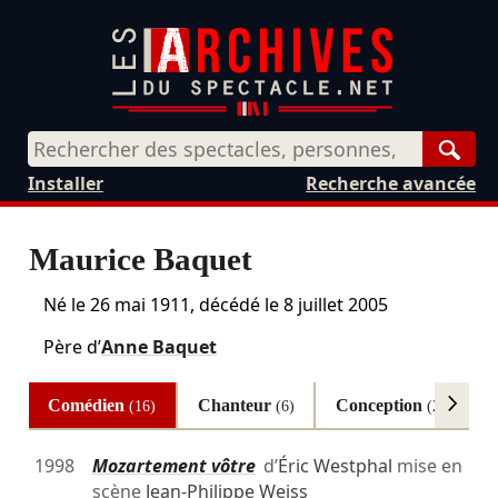
Rech
Installer
Recherche avancée
Maurice Baquet
Né le
26 mai 1911
, décédé le
8 juillet 2005
Père d’
Anne Baquet
Comédien
Chanteur
Conception
A
(16)
(6)
(2)
1998
Mozartement vôtre
d’
Éric Westphal
mise en
scène
Jean-Philippe Weiss