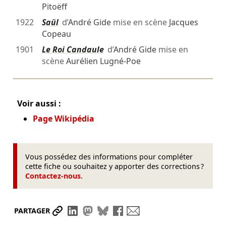
Pitoëff
1922
Saül
d’
André Gide
mise en scène
Jacques
Copeau
1901
Le Roi Candaule
d’
André Gide
mise en
scène
Aurélien Lugné-Poe
Voir aussi :
Page Wikipédia
Vous possédez des informations pour compléter
cette fiche ou souhaitez y apporter des corrections ?
Contactez-nous
.
Partager le lien
Partager sur LinkedIn
Partager sur Mastodon
Partager sur Bluesky
Partager sur Facebook
Envoyer par mail
PARTAGER