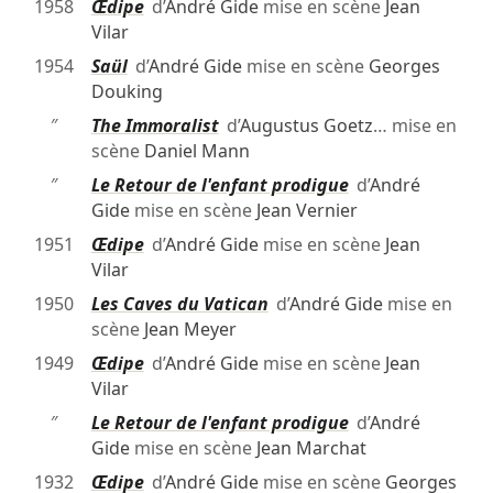
1958
Œdipe
d’
André Gide
mise en scène
Jean
Vilar
1954
Saül
d’
André Gide
mise en scène
Georges
Douking
″
The Immoralist
d’
Augustus Goetz
… mise en
scène
Daniel Mann
″
Le Retour de l'enfant prodigue
d’
André
Gide
mise en scène
Jean Vernier
1951
Œdipe
d’
André Gide
mise en scène
Jean
Vilar
1950
Les Caves du Vatican
d’
André Gide
mise en
scène
Jean Meyer
1949
Œdipe
d’
André Gide
mise en scène
Jean
Vilar
″
Le Retour de l'enfant prodigue
d’
André
Gide
mise en scène
Jean Marchat
1932
Œdipe
d’
André Gide
mise en scène
Georges