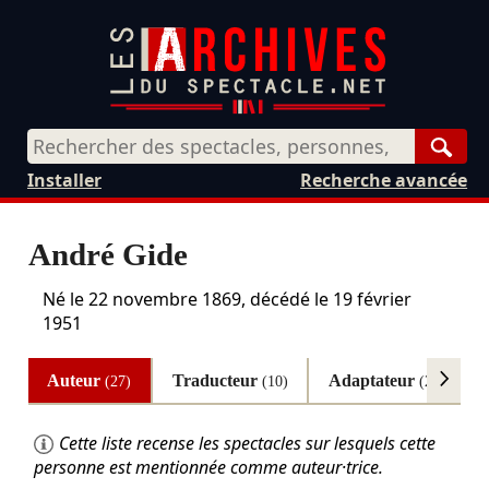
Rech
Installer
Recherche avancée
André Gide
Né le
22 novembre 1869
, décédé le
19 février
1951
Auteur
Traducteur
Adaptateur
A
(27)
(10)
(2)
Cette liste recense les spectacles sur lesquels cette
personne est mentionnée comme auteur·trice.