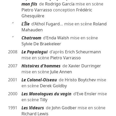
mon fils
de
Rodrigo García
mise en scène
Pietro Varrasso
conception
Frédéric
Ghesquière
″
L'Île
d’
Athol Fugard
… mise en scène
Roland
Mahauden
″
Chatroom
d’
Enda Walsh
mise en scène
Sylvie De Braekeleer
2008
Le Papalagui
d'après
Erich Scheurmann
mise en scène
Pietro Varrasso
2007
Histoires d'hommes
de
Xavier Durringer
mise en scène
Julie Annen
2001
Le Colonel-Oiseau
de
Hristo Boytchev
mise
en scène
Derek Goldby
2000
Les Monologues du vagin
d’
Eve Ensler
mise
en scène
Tilly
1991
Les Videurs
de
John Godber
mise en scène
Richard Lewis