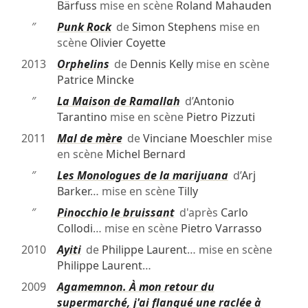
Bärfuss
mise en scène
Roland Mahauden
″
Punk Rock
de
Simon Stephens
mise en
scène
Olivier Coyette
2013
Orphelins
de
Dennis Kelly
mise en scène
Patrice Mincke
″
La Maison de Ramallah
d’
Antonio
Tarantino
mise en scène
Pietro Pizzuti
2011
Mal de mère
de
Vinciane Moeschler
mise
en scène
Michel Bernard
″
Les Monologues de la marijuana
d’
Arj
Barker
… mise en scène
Tilly
″
Pinocchio le bruissant
d'après
Carlo
Collodi
… mise en scène
Pietro Varrasso
2010
Ayiti
de
Philippe Laurent
… mise en scène
Philippe Laurent
…
2009
Agamemnon. À mon retour du
supermarché, j'ai flanqué une raclée à