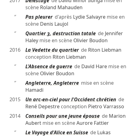
2017
Délestage
de
David Minor Ilunga
mise en
scène
Roland Mahauden
″
Pas pleurer
d'après
Lydie Salvayre
mise en
scène
Denis Laujol
″
Quartier 3, destruction totale
de
Jennifer
Haley
mise en scène
Olivier Boudon
2016
La Vedette du quartier
de
Riton Liebman
conception
Riton Liebman
″
L'Absence de guerre
de
David Hare
mise en
scène
Olivier Boudon
″
Angleterre, Angleterre
mise en scène
Hamadi
2015
Un arc-en-ciel pour l'Occident chrétien
de
René Depestre
conception
Pietro Varrasso
2014
Conseils pour une jeune épouse
de
Marion
Aubert
mise en scène
Aurore Fattier
″
Le Voyage d'Alice en Suisse
de
Lukas