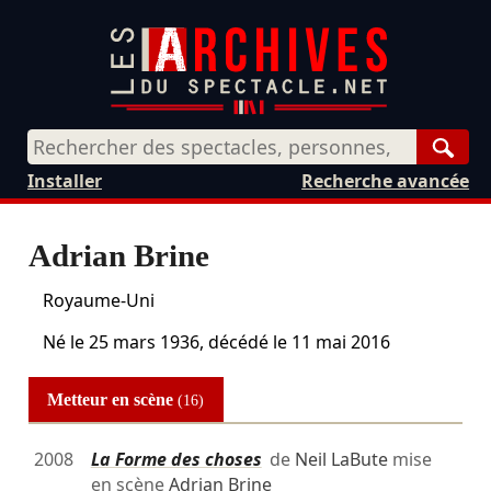
Rech
Installer
Recherche avancée
Adrian Brine
Royaume-Uni
Né le
25 mars 1936
, décédé le
11 mai 2016
Metteur en scène
(16)
2008
La Forme des choses
de
Neil LaBute
mise
en scène
Adrian Brine