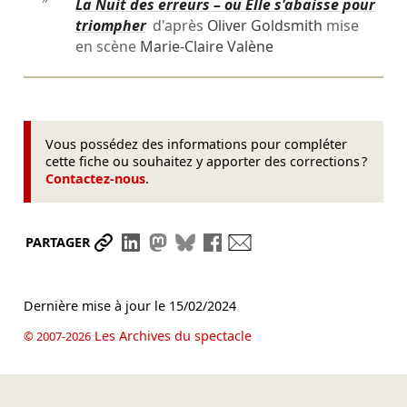
″
La Nuit des erreurs – ou Elle s'abaisse pour
triompher
d'après
Oliver Goldsmith
mise
en scène
Marie-Claire Valène
Vous possédez des informations pour compléter
cette fiche ou souhaitez y apporter des corrections ?
Contactez-nous
.
Partager le lien
Partager sur LinkedIn
Partager sur Mastodon
Partager sur Bluesky
Partager sur Facebook
Envoyer par mail
PARTAGER
Dernière mise à jour le
15/02/2024
Les Archives du spectacle
© 2007-2026