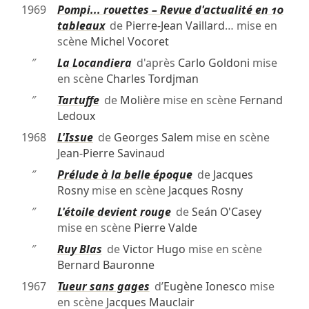
1969
Pompi... rouettes – Revue d'actualité en 10
tableaux
de
Pierre-Jean Vaillard
… mise en
scène
Michel Vocoret
″
La Locandiera
d'après
Carlo Goldoni
mise
en scène
Charles Tordjman
″
Tartuffe
de
Molière
mise en scène
Fernand
Ledoux
1968
L'Issue
de
Georges Salem
mise en scène
Jean-Pierre Savinaud
″
Prélude à la belle époque
de
Jacques
Rosny
mise en scène
Jacques Rosny
″
L'étoile devient rouge
de
Seán O'Casey
mise en scène
Pierre Valde
″
Ruy Blas
de
Victor Hugo
mise en scène
Bernard Bauronne
1967
Tueur sans gages
d’
Eugène Ionesco
mise
en scène
Jacques Mauclair