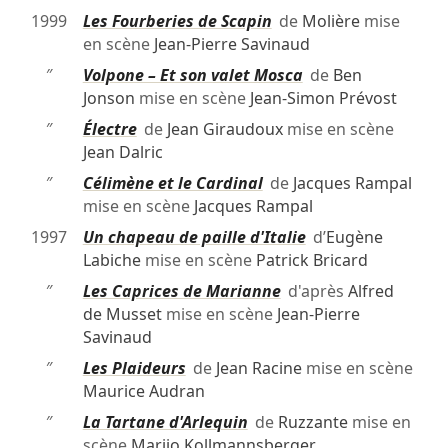
1999
Les Fourberies de Scapin
de
Molière
mise
en scène
Jean-Pierre Savinaud
″
Volpone – Et son valet Mosca
de
Ben
Jonson
mise en scène
Jean-Simon Prévost
″
Électre
de
Jean Giraudoux
mise en scène
Jean Dalric
″
Célimène et le Cardinal
de
Jacques Rampal
mise en scène
Jacques Rampal
1997
Un chapeau de paille d'Italie
d’
Eugène
Labiche
mise en scène
Patrick Bricard
″
Les Caprices de Marianne
d'après
Alfred
de Musset
mise en scène
Jean-Pierre
Savinaud
″
Les Plaideurs
de
Jean Racine
mise en scène
Maurice Audran
″
La Tartane d'Arlequin
de
Ruzzante
mise en
scène
Marijo Kollmannsberger