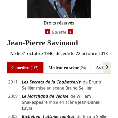
Droits réservés
‹
›
Jean-Pierre Savinaud
Né le
31 octobre 1946
, décédé le
22 octobre 2018
Comédien
Metteur en scène
Assistant à 
(117)
(24)
2011
Les Secrets de la Chabotterie
de
Bruno
Seillier
mise en scène
Bruno Seillier
2009
Le Marchand de Venise
de
William
Shakespeare
mise en scène
Jean-Daniel
Laval
2008
Richelieu, l'ultime combat
de
Bruno Seillier