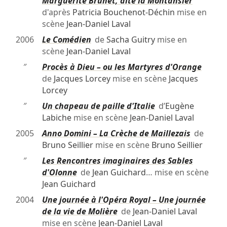
″
Marguerite Brunet, dite la Montansier
d'après
Patricia Bouchenot-Déchin
mise en
scène
Jean-Daniel Laval
2006
Le Comédien
de
Sacha Guitry
mise en
scène
Jean-Daniel Laval
″
Procès à Dieu – ou les Martyres d'Orange
de
Jacques Lorcey
mise en scène
Jacques
Lorcey
″
Un chapeau de paille d'Italie
d’
Eugène
Labiche
mise en scène
Jean-Daniel Laval
2005
Anno Domini – La Crèche de Maillezais
de
Bruno Seillier
mise en scène
Bruno Seillier
″
Les Rencontres imaginaires des Sables
d'Olonne
de
Jean Guichard
… mise en scène
Jean Guichard
2004
Une journée à l'Opéra Royal – Une journée
de la vie de Molière
de
Jean-Daniel Laval
mise en scène
Jean-Daniel Laval