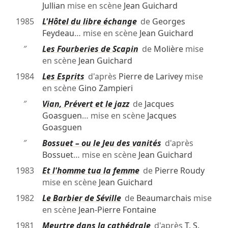
Jullian
mise en scène
Jean Guichard
1985
L'Hôtel du libre échange
de
Georges
Feydeau
… mise en scène
Jean Guichard
″
Les Fourberies de Scapin
de
Molière
mise
en scène
Jean Guichard
1984
Les Esprits
d'après
Pierre de Larivey
mise
en scène
Gino Zampieri
″
Vian, Prévert et le jazz
de
Jacques
Goasguen
… mise en scène
Jacques
Goasguen
″
Bossuet – ou le Jeu des vanités
d'après
Bossuet
… mise en scène
Jean Guichard
1983
Et l'homme tua la femme
de
Pierre Roudy
mise en scène
Jean Guichard
1982
Le Barbier de Séville
de
Beaumarchais
mise
en scène
Jean-Pierre Fontaine
1981
Meurtre dans la cathédrale
d'après
T. S.