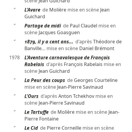
scène
Jean Guichard
″
L'Avare
de
Molière
mise en scène
Jean
Guichard
″
Partage de midi
de
Paul Claudel
mise en
scène
Jacques Goasguen
″
1879, il y a cent ans...
d'après
Théodore de
Banville
… mise en scène
Daniel Brémont
1978
L'Aventure carnavalesque de François
Rabelais
d'après
François Rabelais
mise en
scène
Jean Guichard
″
La Peur des coups
de
Georges Courteline
mise en scène
Jean-Pierre Savinaud
″
L'Ours
d'après
Anton Tchekhov
mise en
scène
Jean-Pierre Savinaud
″
Le Tartuffe
de
Molière
mise en scène
Jean-
Pierre Fontaine
″
Le Cid
de
Pierre Corneille
mise en scène