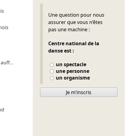
is
Ne pas remplir
Une question pour nous
assurer que vous n’êtes
nois
pas une machine :
Centre national de la
danse est :
Mauff
…
un spectacle
une personne
un organisme
Je m’inscris
nd