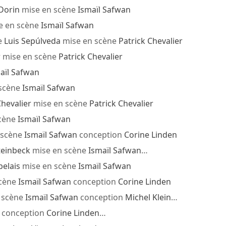
 Dorin
mise en scène
Ismaïl Safwan
e en scène
Ismaïl Safwan
e
Luis Sepúlveda
mise en scène
Patrick Chevalier
r
mise en scène
Patrick Chevalier
aïl Safwan
scène
Ismaïl Safwan
Chevalier
mise en scène
Patrick Chevalier
cène
Ismaïl Safwan
 scène
Ismaïl Safwan
conception
Corine Linden
teinbeck
mise en scène
Ismaïl Safwan
…
belais
mise en scène
Ismaïl Safwan
scène
Ismaïl Safwan
conception
Corine Linden
 scène
Ismaïl Safwan
conception
Michel Klein
…
conception
Corine Linden
…