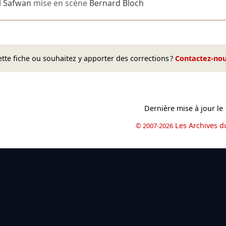
l Safwan
mise en scène
Bernard Bloch
te fiche ou souhaitez y apporter des corrections ?
Contactez-no
Dernière mise à jour le
Les Archives d
© 2007-2026
book
il