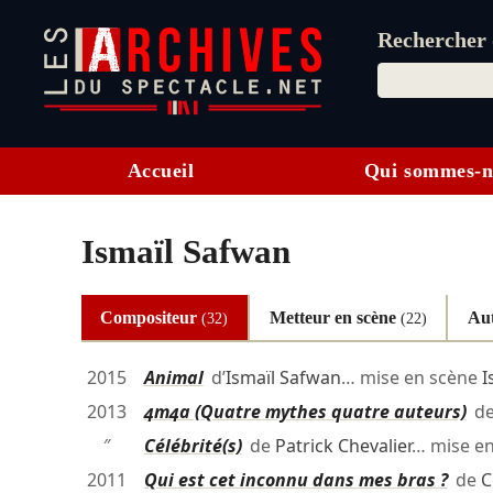
Rechercher d
Accueil
Qui sommes-n
Ismaïl Safwan
Compositeur
Metteur en scène
Au
(32)
(22)
2015
Animal
d’
Ismaïl Safwan
… mise en scène
I
2013
4m4a (Quatre mythes quatre auteurs)
d
″
Célébrité(s)
de
Patrick Chevalier
… mise e
2011
Qui est cet inconnu dans mes bras ?
de
C