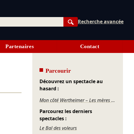
Recherche avancée
Rechercher
Partenaires
Contact
Parcourir
Découvrez un spectacle au
hasard :
Mon côté Wertheimer – Les mères poules ne font pas des mouettes
Parcourez les derniers
spectacles :
Le Bal des voleurs