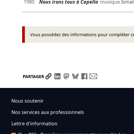
1980
Nous irons tous à Capella
musique
Ismaï
Vous possédez des informations pour compléter cet
Partager le lien
Partager sur LinkedIn
Partager sur Mastodon
Partager sur Bluesky
Partager sur Face
Envoyer par ma
PARTAGER
Nous soutenir
Nos services aux professionnels
Lettre d'information