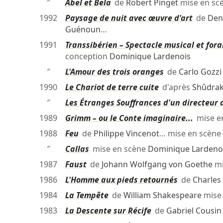
″
Abel et Bela
de
Robert Pinget
mise en sc
1992
Paysage de nuit avec œuvre d'art
de
Den
Guénoun
…
1991
Transsibérien – Spectacle musical et fora
conception
Dominique Lardenois
″
L'Amour des trois oranges
de
Carlo Gozzi
1990
Le Chariot de terre cuite
d'après
Shûdra
″
Les Étranges Souffrances d'un directeur 
1989
Grimm – ou le Conte imaginaire...
mise e
1988
Feu
de
Philippe Vincenot
… mise en scène
″
Callas
mise en scène
Dominique Lardeno
1987
Faust
de
Johann Wolfgang von Goethe
mi
1986
L'Homme aux pieds retournés
de
Charles
1984
La Tempête
de
William Shakespeare
mise
1983
La Descente sur Récife
de
Gabriel Cousin