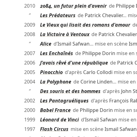
2010
2084, un futur plein d'avenir
de
Philippe
″
Les Prédateurs
de
Patrick Chevalier
… mis
2009
Le Vieux qui lisait des romans d'amour
d
2008
La Victoire à Ventoux
de
Patrick Chevalie
″
Alice
d’
Ismaïl Safwan
… mise en scène
Ism
2007
Les Enchaînés
de
Philippe Dorin
mise en 
2006
J'avais rêvé d'une république
de
Patrick 
2005
Pinocchio
d'après
Carlo Collodi
mise en s
2004
La Polyphone
de
Corine Linden
… mise en
″
Des souris et des hommes
d'après
John S
2002
Les Pantagruéliques
d'après
François Ra
2000
Babel France
de
Philippe Dorin
mise en 
1999
Léonard de Vinci
d’
Ismaïl Safwan
mise en
1997
Flash Circus
mise en scène
Ismaïl Safwan