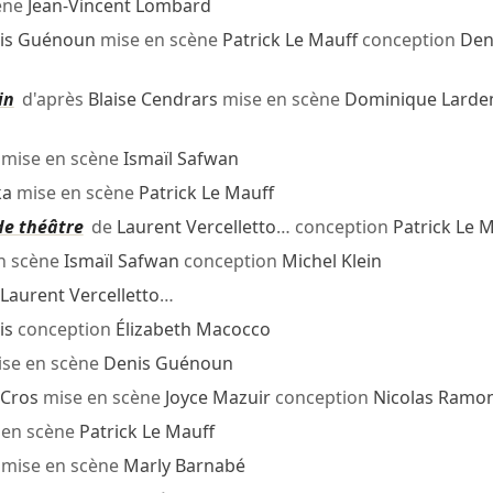
ène
Jean-Vincent Lombard
is Guénoun
mise en scène
Patrick Le Mauff
conception
Den
in
d'après
Blaise Cendrars
mise en scène
Dominique Larde
mise en scène
Ismaïl Safwan
ka
mise en scène
Patrick Le Mauff
de théâtre
de
Laurent Vercelletto
… conception
Patrick Le 
n scène
Ismaïl Safwan
conception
Michel Klein
Laurent Vercelletto
…
is
conception
Élizabeth Macocco
se en scène
Denis Guénoun
 Cros
mise en scène
Joyce Mazuir
conception
Nicolas Ramo
 en scène
Patrick Le Mauff
mise en scène
Marly Barnabé