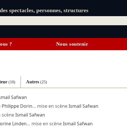
es spectacles, personnes, structures
ous ?
Nous soutenir
teur
Autres
(10)
(25)
smaïl Safwan
e
Philippe Dorin
… mise en scène
Ismaïl Safwan
n scène
Ismaïl Safwan
orine Linden
… mise en scène
Ismaïl Safwan