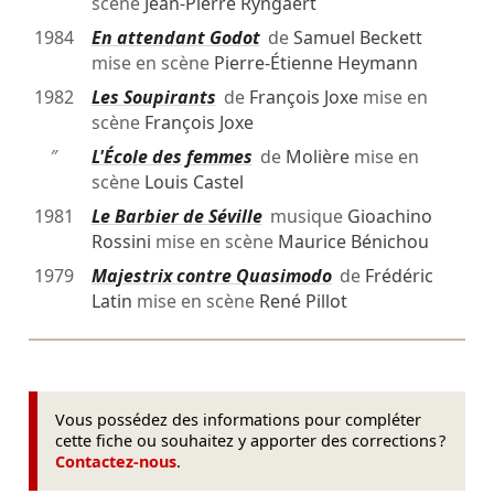
scène
Jean-Pierre Ryngaert
1984
En attendant Godot
de
Samuel Beckett
mise en scène
Pierre-Étienne Heymann
1982
Les Soupirants
de
François Joxe
mise en
scène
François Joxe
″
L'École des femmes
de
Molière
mise en
scène
Louis Castel
1981
Le Barbier de Séville
musique
Gioachino
Rossini
mise en scène
Maurice Bénichou
1979
Majestrix contre Quasimodo
de
Frédéric
Latin
mise en scène
René Pillot
Vous possédez des informations pour compléter
cette fiche ou souhaitez y apporter des corrections ?
Contactez-nous
.