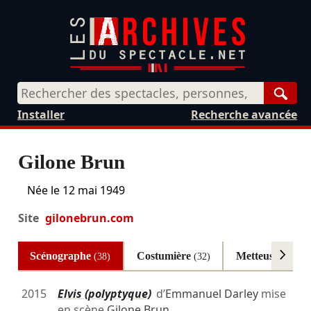
Rech
Installer
Recherche avancée
Gilone Brun
Née le
12 mai 1949
Site
gilonebrun.com
Scénographe
Costumière
Metteuse en sc
(38)
(32)
2015
Elvis (polyptyque)
d’
Emmanuel Darley
mise
en scène
Gilone Brun
…