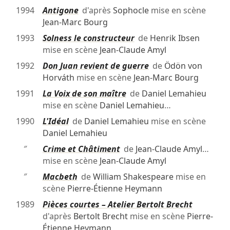
1994
Antigone
d'après
Sophocle
mise en scène
Jean-Marc Bourg
1993
Solness le constructeur
de
Henrik Ibsen
mise en scène
Jean-Claude Amyl
1992
Don Juan revient de guerre
de
Ödön von
Horváth
mise en scène
Jean-Marc Bourg
1991
La Voix de son maître
de
Daniel Lemahieu
mise en scène
Daniel Lemahieu
…
1990
L'Idéal
de
Daniel Lemahieu
mise en scène
Daniel Lemahieu
″
Crime et Châtiment
de
Jean-Claude Amyl
…
mise en scène
Jean-Claude Amyl
″
Macbeth
de
William Shakespeare
mise en
scène
Pierre-Étienne Heymann
1989
Pièces courtes – Atelier Bertolt Brecht
d'après
Bertolt Brecht
mise en scène
Pierre-
Étienne Heymann