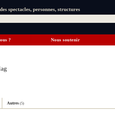
es spectacles, personnes, structures
ous ?
Nous soutenir
lag
Autres
(5)