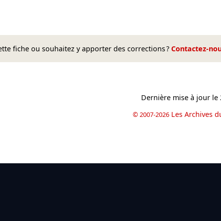
te fiche ou souhaitez y apporter des corrections ?
Contactez-no
Dernière mise à jour le
Les Archives d
© 2007-2026
book
il