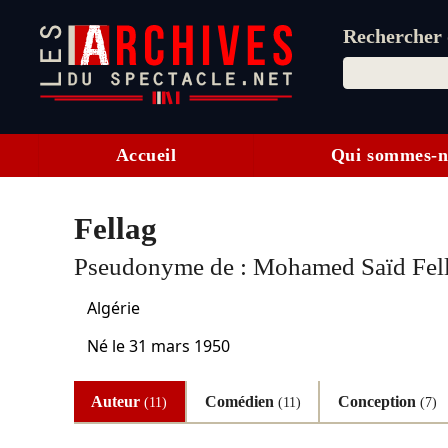
Rechercher d
Accueil
Qui sommes-n
Fellag
Pseudonyme de :
Mohamed Saïd Fel
Algérie
Né le
31 mars 1950
Auteur
Comédien
Conception
(11)
(11)
(7)