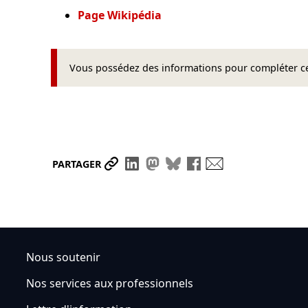
Page Wikipédia
Vous possédez des informations pour compléter cet
Partager le lien
Partager sur LinkedIn
Partager sur Mastodon
Partager sur Bluesky
Partager sur Face
Envoyer par ma
PARTAGER
Nous soutenir
Nos services aux professionnels