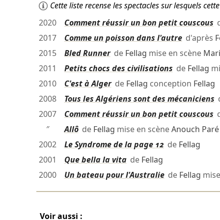
Cette liste recense les spectacles sur lesquels ce
2020
Comment réussir un bon petit couscous
2017
Comme un poisson dans l'autre
d'après
F
2015
Bled Runner
de
Fellag
mise en scène
Mari
2011
Petits chocs des civilisations
de
Fellag
mi
2010
C'est à Alger
de
Fellag
conception
Fellag
2008
Tous les Algériens sont des mécaniciens
2007
Comment réussir un bon petit couscous
″
Allô
de
Fellag
mise en scène
Anouch Paré
2002
Le Syndrome de la page 12
de
Fellag
2001
Que bella la vita
de
Fellag
2000
Un bateau pour l'Australie
de
Fellag
mise
Voir aussi :