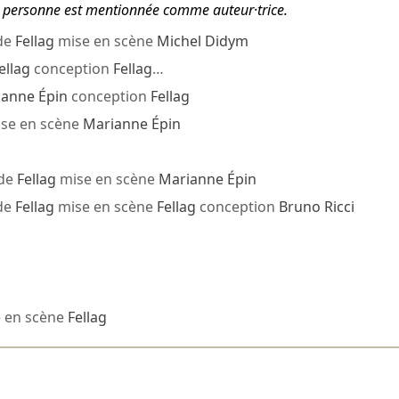
tte personne est mentionnée comme auteur·trice.
de
Fellag
mise en scène
Michel Didym
ellag
conception
Fellag
…
anne Épin
conception
Fellag
se en scène
Marianne Épin
de
Fellag
mise en scène
Marianne Épin
de
Fellag
mise en scène
Fellag
conception
Bruno Ricci
 en scène
Fellag