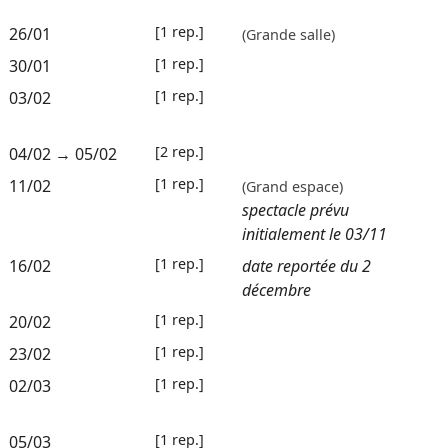
[1 rep.]
26/01
(Grande salle)
[1 rep.]
30/01
[1 rep.]
03/02
[2 rep.]
04/02
→
05/02
[1 rep.]
11/02
(Grand espace)
spectacle prévu
initialement le 03/11
[1 rep.]
16/02
date reportée du 2
décembre
[1 rep.]
20/02
[1 rep.]
23/02
[1 rep.]
02/03
[1 rep.]
05/03