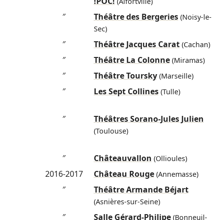
″
!POC!
(Alfortville)
″
Théâtre des Bergeries
(Noisy-le-
Sec)
″
Théâtre Jacques Carat
(Cachan)
″
Théâtre La Colonne
(Miramas)
″
Théâtre Toursky
(Marseille)
″
Les Sept Collines
(Tulle)
″
Théâtres Sorano-Jules Julien
(Toulouse)
″
Châteauvallon
(Ollioules)
2016-2017
Château Rouge
(Annemasse)
″
Théâtre Armande Béjart
(Asnières-sur-Seine)
″
Salle Gérard-Philipe
(Bonneuil-