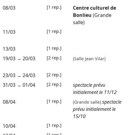
[1 rep.]
08/03
Centre culturel de
Bonlieu
(Grande
salle)
[1 rep.]
11/03
[1 rep.]
13/03
[2 rep.]
19/03
→
20/03
(Salle Jean Vilar)
[2 rep.]
23/03
→
24/03
[2 rep.]
31/03
→
01/04
spectacle prévu
initialement le 11/12
[1 rep.]
08/04
spectacle
(Grande salle)
prévu initialement le
15/10
[1 rep.]
10/04
[1 rep.]