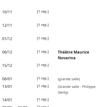
[1 rep.]
10/11
[1 rep.]
12/11
[1 rep.]
01/12
[1 rep.]
06/12
Théâtre Maurice
Novarina
[1 rep.]
15/12
[1 rep.]
06/01
(grande salle)
[1 rep.]
13/01
(Grande salle - Philippe
Genty)
[1 rep.]
14/01
[2 rep.]