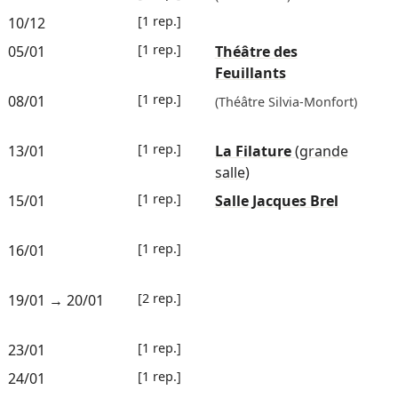
[1 rep.]
10/12
[1 rep.]
05/01
Théâtre des
Feuillants
[1 rep.]
08/01
(Théâtre Silvia-Monfort)
[1 rep.]
13/01
La Filature
(grande
salle)
[1 rep.]
15/01
Salle Jacques Brel
[1 rep.]
16/01
[2 rep.]
19/01
→
20/01
[1 rep.]
23/01
[1 rep.]
24/01