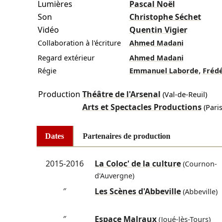
Lumières
Pascal Noël
Son
Christophe Séchet
Vidéo
Quentin Vigier
Collaboration à l'écriture
Ahmed Madani
Regard extérieur
Ahmed Madani
,
Régie
Emmanuel Laborde
Fréd
Production
Théâtre de l'Arsenal
(Val-de-Reuil)
Arts et Spectacles Productions
(Paris
Dates
Partenaires de production
2015-2016
La Coloc' de la culture
(Cournon-
d'Auvergne)
″
Les Scènes d'Abbeville
(Abbeville)
″
Espace Malraux
(Joué-lès-Tours)