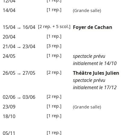
12/04
[1 rep.]
14/04
(Grande salle)
[2 rep. + 5 scol.]
15/04
→
16/04
Foyer de Cachan
[1 rep.]
20/04
[3 rep.]
21/04
→
23/04
[1 rep.]
24/05
spectacle prévu
initialement le 14/10
[2 rep.]
26/05
→
27/05
Théâtre Jules Julien
spectacle prévu
initialement le 17/12
[2 rep.]
02/06
→
03/06
[1 rep.]
23/09
(Grande salle)
[1 rep.]
18/10
[1 rep.]
05/11