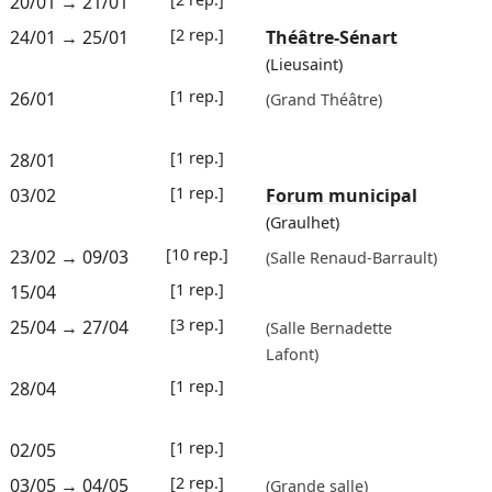
20/01
→
21/01
[2 rep.]
24/01
→
25/01
Théâtre-Sénart
(Lieusaint)
[1 rep.]
26/01
(Grand Théâtre)
[1 rep.]
28/01
[1 rep.]
03/02
Forum municipal
(Graulhet)
[10 rep.]
23/02
→
09/03
(Salle Renaud-Barrault)
[1 rep.]
15/04
[3 rep.]
25/04
→
27/04
(Salle Bernadette
Lafont)
[1 rep.]
28/04
[1 rep.]
02/05
[2 rep.]
03/05
→
04/05
(Grande salle)