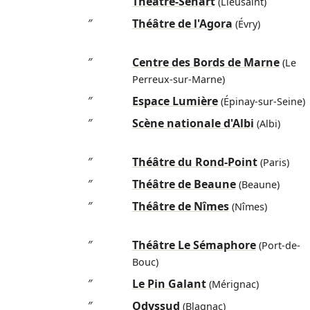
″
Théâtre-Sénart
(Lieusaint)
″
Théâtre de l'Agora
(Évry)
″
Centre des Bords de Marne
(Le
Perreux-sur-Marne)
″
Espace Lumière
(Épinay-sur-Seine)
″
Scène nationale d'Albi
(Albi)
″
Théâtre du Rond-Point
(Paris)
″
Théâtre de Beaune
(Beaune)
″
Théâtre de Nîmes
(Nîmes)
″
Théâtre Le Sémaphore
(Port-de-
Bouc)
″
Le Pin Galant
(Mérignac)
″
Odyssud
(Blagnac)