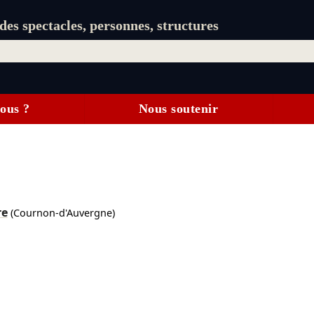
es spectacles, personnes, structures
ous ?
Nous soutenir
re
(Cournon-d'Auvergne)