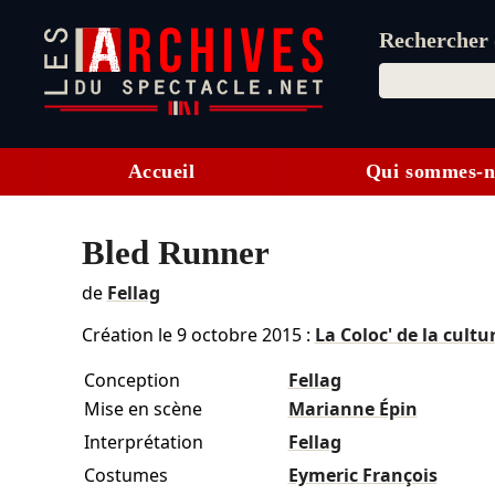
Rechercher d
Accueil
Qui sommes-n
Bled Runner
de
Fellag
Création le
9 octobre 2015
:
La Coloc' de la cultu
Conception
Fellag
Mise en scène
Marianne Épin
Interprétation
Fellag
Costumes
Eymeric François