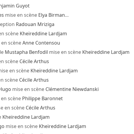
njamin Guyot
es
mise en scène
Elya Birman
…
eption
Radouan Mriziga
en scène
Kheïreddine Lardjam
 en scène
Anne Contensou
de
Mustapha Benfodil
mise en scène
Kheïreddine Lardjam
en scène
Cécile Arthus
ise en scène
Kheïreddine Lardjam
en scène
Cécile Arthus
 Hugo
mise en scène
Clémentine Niewdanski
 en scène
Philippe Baronnet
e en scène
Cécile Arthus
e
Kheïreddine Lardjam
go
mise en scène
Kheïreddine Lardjam