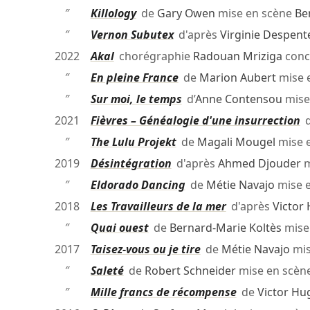
″
Killology
de
Gary Owen
mise en scène
Be
″
Vernon Subutex
d'après
Virginie Despent
2022
Akal
chorégraphie
Radouan Mriziga
conc
″
En pleine France
de
Marion Aubert
mise 
″
Sur moi, le temps
d’
Anne Contensou
mise
2021
Fièvres – Généalogie d'une insurrection
″
The Lulu Projekt
de
Magali Mougel
mise 
2019
Désintégration
d'après
Ahmed Djouder
m
″
Eldorado Dancing
de
Métie Navajo
mise 
2018
Les Travailleurs de la mer
d'après
Victor
″
Quai ouest
de
Bernard-Marie Koltès
mise
2017
Taisez-vous ou je tire
de
Métie Navajo
mis
″
Saleté
de
Robert Schneider
mise en scèn
″
Mille francs de récompense
de
Victor Hu