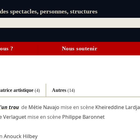
es spectacles, personnes, structures
ous ?
Nous soutenir
atrice artistique
Autres
(4)
(14)
'un trou
de
Métie Navajo
mise en scène
Kheïreddine Lardj
e Verlaguet
mise en scène
Philippe Baronnet
on
Anouck Hilbey