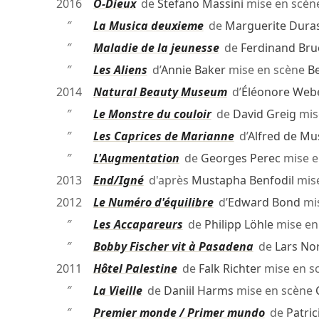
2016
O-Dieux
de
Stefano Massini
mise en scèn
″
La Musica deuxieme
de
Marguerite Dura
″
Maladie de la jeunesse
de
Ferdinand Bru
″
Les Aliens
d’
Annie Baker
mise en scène
B
2014
Natural Beauty Museum
d’
Éléonore Web
″
Le Monstre du couloir
de
David Greig
mis
″
Les Caprices de Marianne
d’
Alfred de Mu
″
L'Augmentation
de
Georges Perec
mise e
2013
End/Igné
d'après
Mustapha Benfodil
mis
2012
Le Numéro d'équilibre
d’
Edward Bond
mi
″
Les Accapareurs
de
Philipp Löhle
mise en
″
Bobby Fischer vit à Pasadena
de
Lars No
2011
Hôtel Palestine
de
Falk Richter
mise en s
″
La Vieille
de
Daniil Harms
mise en scène
″
Premier monde / Primer mundo
de
Patric