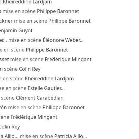
e
Kheïreddine Lardjam
s
mise en scène
Philippe Baronnet
ckner
mise en scène
Philippe Baronnet
enjamin Guyot
er
… mise en scène
Éléonore Weber
…
e en scène
Philippe Baronnet
sset
mise en scène
Frédérique Mingant
n scène
Colin Rey
e en scène
Kheïreddine Lardjam
se en scène
Estelle Gautier
…
 scène
Clément Carabédian
rén
mise en scène
Philippe Baronnet
cène
Frédérique Mingant
Colin Rey
ia Allio
… mise en scène
Patricia Allio
…