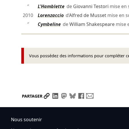
″
L'Hamblette
de
Giovanni Testori
mise en 
2010
Lorenzaccio
d’
Alfred de Musset
mise en 
″
Cymbeline
de
William Shakespeare
mise 
Vous possédez des informations pour compléter cet
Partager le lien
Partager sur LinkedIn
Partager sur Mastodon
Partager sur Bluesky
Partager sur Face
Envoyer par ma
PARTAGER
Nous soutenir