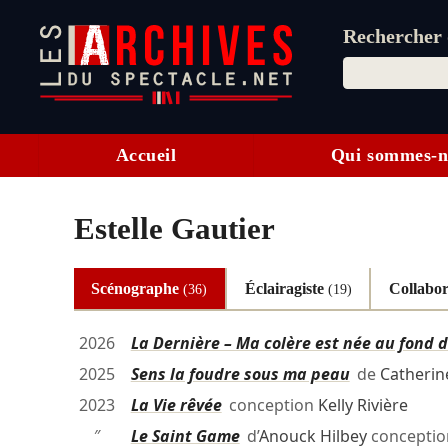
Rechercher d
Accueil
Qui sommes-n
Estelle Gautier
Scénographe
Éclairagiste
Collabor
(36)
(19)
2026
La Dernière – Ma colère est née au fond d
2025
Sens la foudre sous ma peau
de
Catherin
2023
La Vie rêvée
conception
Kelly Rivière
″
Le Saint Game
d’
Anouck Hilbey
concepti