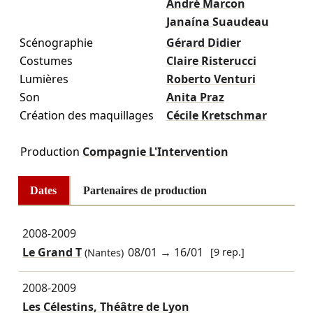
André Marcon
Janaína Suaudeau
Scénographie
Gérard Didier
Costumes
Claire Risterucci
Lumières
Roberto Venturi
Son
Anita Praz
Création des maquillages
Cécile Kretschmar
Production
Compagnie L'Intervention
Dates
Partenaires de production
2008-2009
Le Grand T
08/01
→
16/01
[9 rep.]
(Nantes)
2008-2009
Les Célestins, Théâtre de Lyon