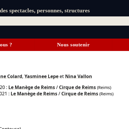
es spectacles, personnes, structures
ous ?
Nous soutenir
ne Colard
,
Yasminee Lepe
et
Nina Vallon
20
:
Le Manège de Reims
/
Cirque de Reims
(Reims)
021 :
Le Manège de Reims
/
Cirque de Reims
(Reims)