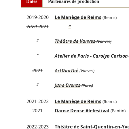
Dates
Partenaires de production
2019-2020
Le Manège de Reims
(Reims)
2020-2021
″
″
Théâtre de Vanves
(Vanves)
″
Atelier de Paris - Carolyn Carlson
2021
ArtDanThé
(Vanves)
″
June Events
(Paris)
2021-2022
Le Manège de Reims
(Reims)
2021
Danse Dense #lefestival
(Pantin)
2022-2023
Théâtre de Saint-Quentin-en-Yve