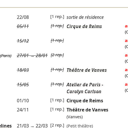
[1 rep.]
22/08
sortie de résidence
[1 rep.]
05/11
Cirque de Reims
a
(
[1 rep.]
15/12
a
(
[2 rep.]
27/01
→
28/01
a
(Paris)
(
[1 rep.]
18/03
Théâtre de Vanves
a
(
[1 rep.]
15/05
Atelier de Paris -
a
(
Carolyn Carlson
[1 rep.]
01/10
Cirque de Reims
[1 rep.]
24/11
Théâtre de Vanves
(Vanves)
[2 rep.]
lines
21/03
→
22/03
(Petit théâtre)