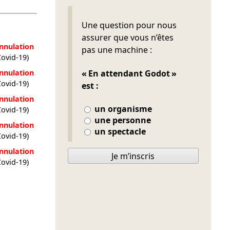
Ne pas remplir
Une question pour nous
assurer que vous n’êtes
nnulation
pas une machine :
Covid-19)
nnulation
« En attendant Godot »
Covid-19)
est :
nnulation
un organisme
Covid-19)
une personne
nnulation
un spectacle
Covid-19)
nnulation
Je m’inscris
Covid-19)