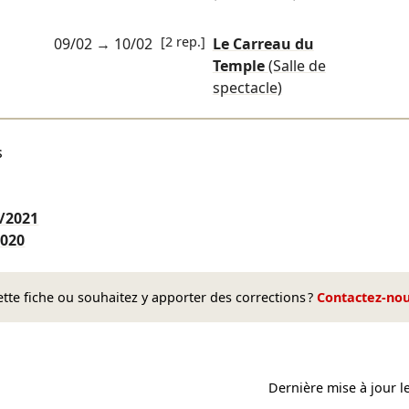
[2 rep.]
09/02
→
10/02
Le Carreau du
Temple
(Salle de
spectacle)
s
/2021
2020
te fiche ou souhaitez y apporter des corrections ?
Contactez-no
Dernière mise à jour l