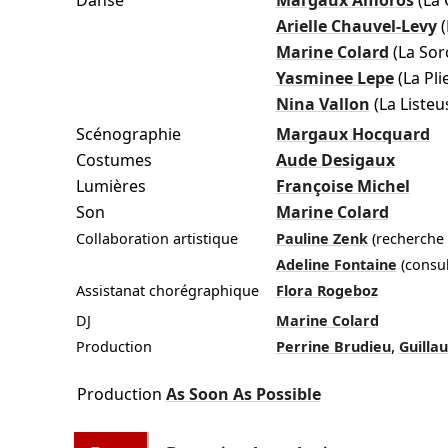
Danse
Margaux Amoros
(La
Arielle Chauvel-Levy
Marine Colard
(La Sor
Yasminee Lepe
(La Pli
Nina Vallon
(La Listeu
Scénographie
Margaux Hocquard
Costumes
Aude Desigaux
Lumières
Françoise Michel
Son
Marine Colard
Collaboration artistique
Pauline Zenk
(recherche
Adeline Fontaine
(consu
Assistanat chorégraphique
Flora Rogeboz
DJ
Marine Colard
,
Production
Perrine Brudieu
Guilla
Production
As Soon As Possible