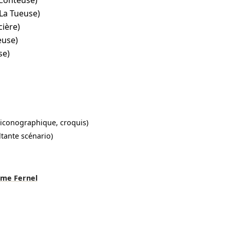
 Conteuse)
(La Tueuse)
cière)
euse)
se)
 iconographique, croquis)
ltante scénario)
ume Fernel