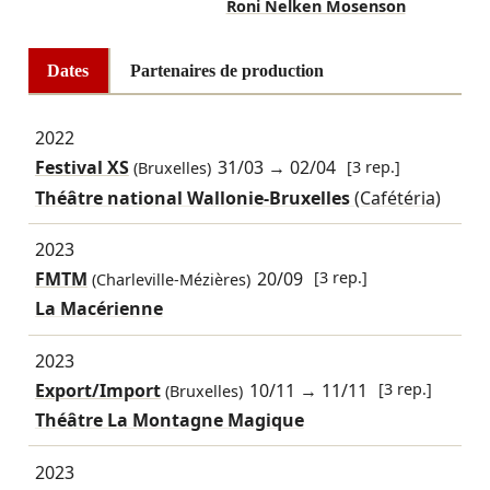
Roni Nelken Mosenson
Dates
Partenaires de production
2022
Festival XS
31/03
→
02/04
[3 rep.]
(Bruxelles)
Théâtre national Wallonie-Bruxelles
(Cafétéria)
2023
FMTM
20/09
[3 rep.]
(Charleville-Mézières)
La Macérienne
2023
Export/Import
10/11
→
11/11
[3 rep.]
(Bruxelles)
Théâtre La Montagne Magique
2023