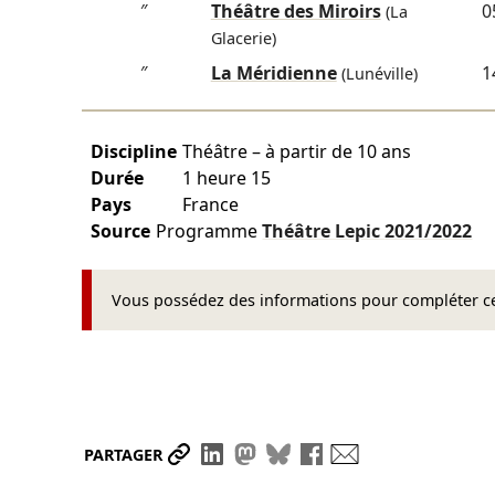
″
Théâtre des Miroirs
0
(La
Glacerie)
″
La Méridienne
1
(Lunéville)
Discipline
Théâtre – à partir de 10 ans
Durée
1 heure 15
Pays
France
Source
Programme
Théâtre Lepic
2021/2022
Vous possédez des informations pour compléter cet
Partager le lien
Partager sur LinkedIn
Partager sur Mastodon
Partager sur Bluesky
Partager sur Face
Envoyer par ma
PARTAGER