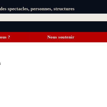
es spectacles, personnes, structures
ous ?
Nous soutenir
s