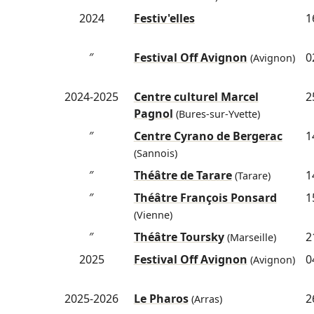
2024
Festiv'elles
1
″
Festival Off Avignon
0
(Avignon)
2024-2025
Centre culturel Marcel
2
Pagnol
(Bures-sur-Yvette)
″
Centre Cyrano de Bergerac
1
(Sannois)
″
Théâtre de Tarare
1
(Tarare)
″
Théâtre François Ponsard
1
(Vienne)
″
Théâtre Toursky
2
(Marseille)
2025
Festival Off Avignon
0
(Avignon)
2025-2026
Le Pharos
2
(Arras)