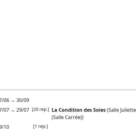
7/06
→
30/09
[20 rep.]
7/07
→
29/07
La Condition des Soies
(Salle Juliet
(Salle Carrée))
[1 rep.]
9/10