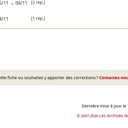
[2 rep.]
5/11
→
06/11
[1 rep.]
4/11
te fiche ou souhaitez y apporter des corrections ?
Contactez-no
Dernière mise à jour le
Les Archives d
© 2007-2026
book
il