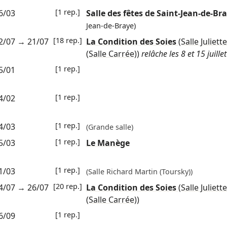
[1 rep.]
6/03
Salle des fêtes de Saint-Jean-de-Br
Jean-de-Braye)
[18 rep.]
2/07
→
21/07
La Condition des Soies
(Salle Juliet
(Salle Carrée))
relâche les 8 et 15 juillet
[1 rep.]
5/01
[1 rep.]
4/02
[1 rep.]
4/03
(Grande salle)
[1 rep.]
5/03
Le Manège
[1 rep.]
1/03
(Salle Richard Martin (Toursky))
[20 rep.]
4/07
→
26/07
La Condition des Soies
(Salle Juliet
(Salle Carrée))
[1 rep.]
6/09