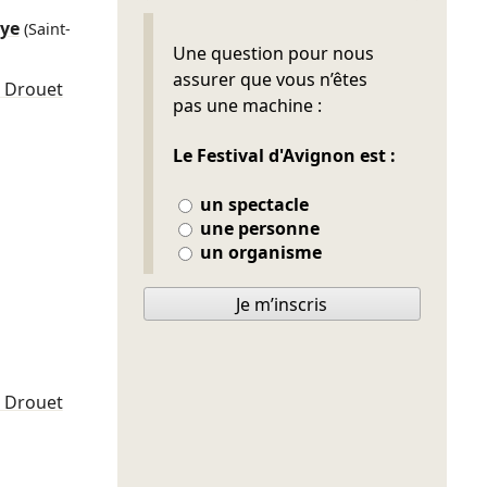
aye
(Saint-
Ne pas remplir
Une question pour nous
assurer que vous n’êtes
te Drouet
pas une machine :
Le Festival d'Avignon est :
un spectacle
une personne
un organisme
Je m’inscris
te Drouet