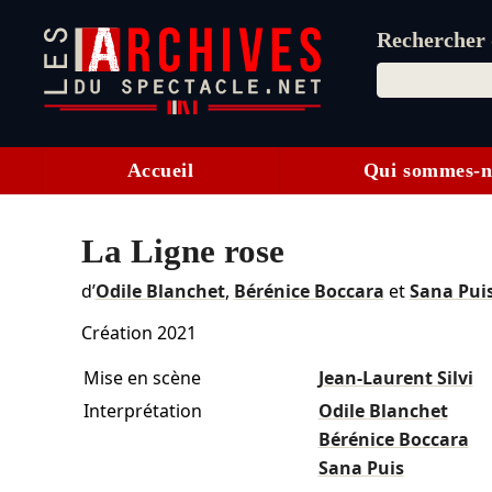
Rechercher d
Accueil
Qui sommes-n
La Ligne rose
d’
Odile Blanchet
,
Bérénice Boccara
et
Sana Pui
Création 2021
Mise en scène
Jean-Laurent Silvi
Interprétation
Odile Blanchet
Bérénice Boccara
Sana Puis