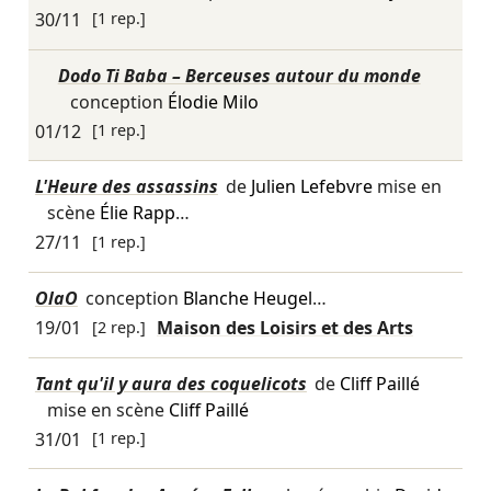
30/11
[1 rep.]
Dodo Ti Baba – Berceuses autour du monde
conception
Élodie Milo
01/12
[1 rep.]
L'Heure des assassins
de
Julien Lefebvre
mise en
scène
Élie Rapp
…
27/11
[1 rep.]
OlaO
conception
Blanche Heugel
…
19/01
[2 rep.]
Maison des Loisirs et des Arts
Tant qu'il y aura des coquelicots
de
Cliff Paillé
mise en scène
Cliff Paillé
31/01
[1 rep.]