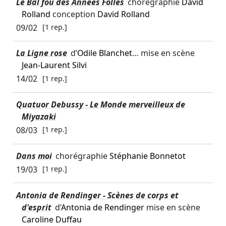
Le Bal fou des Années Folles
chorégraphie
David
Rolland
conception
David Rolland
09/02
[1 rep.]
La Ligne rose
d’
Odile Blanchet
… mise en scène
Jean-Laurent Silvi
14/02
[1 rep.]
Quatuor Debussy - Le Monde merveilleux de
Miyazaki
08/03
[1 rep.]
Dans moi
chorégraphie
Stéphanie Bonnetot
19/03
[1 rep.]
Antonia de Rendinger - Scènes de corps et
d'esprit
d’
Antonia de Rendinger
mise en scène
Caroline Duffau