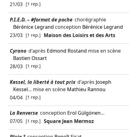
21/03
[1 rep.]
P.I.E.D. – #format de poche
chorégraphie
Bérénice Legrand
conception
Bérénice Legrand
23/03
[1 rep.]
Maison des Loisirs et des Arts
Cyrano
d'après
Edmond Rostand
mise en scène
Bastien Ossart
28/03
[1 rep.]
Kessel, la liberté à tout prix
d'après
Joseph
Kessel
… mise en scène
Mathieu Rannou
04/04
[1 rep.]
La Renverse
conception
Erol Gülgönen
…
07/05
[1 rep.]
Square Jean Mermoz
Pluie ?
conception
Benoît Sicat