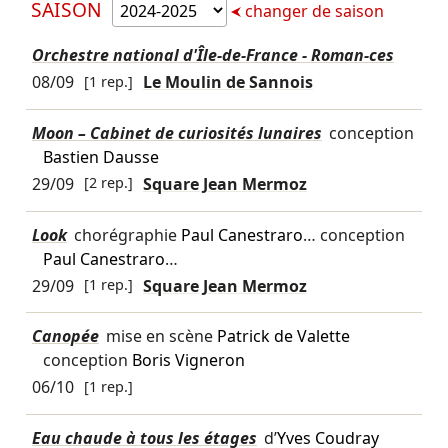
SAISON
changer de saison
Orchestre national d'Île-de-France - Roman-ces
08/09
[1 rep.]
Le Moulin de Sannois
Moon – Cabinet de curiosités lunaires
conception
Bastien Dausse
29/09
[2 rep.]
Square Jean Mermoz
Look
chorégraphie
Paul Canestraro
… conception
Paul Canestraro
…
29/09
[1 rep.]
Square Jean Mermoz
Canopée
mise en scène
Patrick de Valette
conception
Boris Vigneron
06/10
[1 rep.]
Eau chaude à tous les étages
d’
Yves Coudray