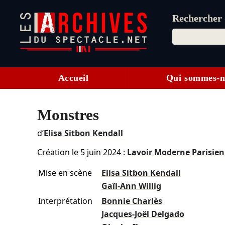
Rechercher d
Accueil
Qui sommes-n
Monstres
d’
Elisa Sitbon Kendall
Création le
5 juin 2024
:
Lavoir Moderne Parisien
Mise en scène
Elisa Sitbon Kendall
Gaïl-Ann Willig
Interprétation
Bonnie Charlès
Jacques-Joël Delgado