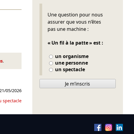
Ne pas remplir
Une question pour nous
assurer que vous n’êtes
pas une machine :
« Un fil à la patte » est :
un organisme
us
.
une personne
un spectacle
Je m’inscris
21/05/2026
u spectacle