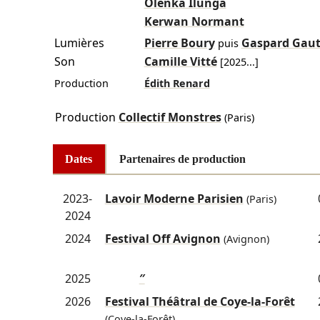
Olenka Ilunga
Kerwan Normant
Lumières
Pierre Boury
Gaspard Gaut
puis
Son
Camille Vitté
[
2025
...]
Production
Édith Renard
Production
Collectif Monstres
(Paris)
Dates
Partenaires de production
2023-
Lavoir Moderne Parisien
(Paris)
2024
2024
Festival Off Avignon
(Avignon)
2025
″
2026
Festival Théâtral de Coye-la-Forêt
(Coye-la-Forêt)