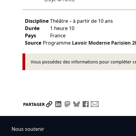
Discipline
Théâtre – à partir de 10 ans
Durée
1 heure 10
Pays
France
Source
Programme
Lavoir Moderne Parisien
2
Vous possédez des informations pour compléter cet
Partager le lien
Partager sur LinkedIn
Partager sur Mastodon
Partager sur Bluesky
Partager sur Face
Envoyer par ma
PARTAGER
Nous soutenir