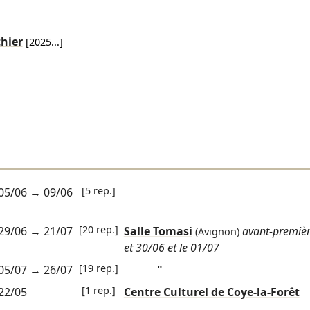
hier
[
2025
...]
[5 rep.]
05/06
→
09/06
[20 rep.]
29/06
→
21/07
Salle Tomasi
avant-premièr
(Avignon)
et 30/06 et le 01/07
[19 rep.]
05/07
→
26/07
"
[1 rep.]
22/05
Centre Culturel de Coye-la-Forêt