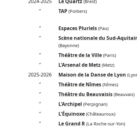
2024-2025
Le Quartz
(Brest)
″
TAP
(Poitiers)
″
Espaces Pluriels
(Pau)
″
Scène nationale du Sud-Aquitai
(Bayonne)
″
Théâtre de la Ville
(Paris)
″
L'Arsenal de Metz
(Metz)
2025-2026
Maison de la Danse de Lyon
(Lyo
″
Théâtre de Nîmes
(Nîmes)
″
Théâtre du Beauvaisis
(Beauvais)
″
L'Archipel
(Perpignan)
″
L'Équinoxe
(Châteauroux)
″
Le Grand R
(La Roche-sur-Yon)