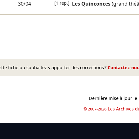
[1 rep.]
30/04
Les Quinconces
(grand théâ
te fiche ou souhaitez y apporter des corrections ?
Contactez-no
Dernière mise à jour le
Les Archives d
© 2007-2026
book
il