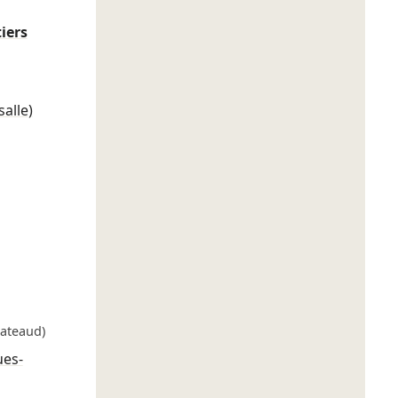
iers
alle)
Gateaud)
ues-