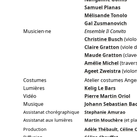
Samuel Planas
Mélisande Tonolo
Gal Zusmanovich
Musicien·ne
Ensemble Il Convito
Christine Busch
(violo
Claire Gratton
(viole
Maude Gratton
(clave
Amélie Michel
(traver
Ageet Zweistra
(violon
Costumes
Atelier costumes Ange
Lumières
Kelig Le Bars
Vidéo
Pierre Martin Oriol
Musique
Johann Sebastian Ba
Assistanat chorégraphique
Stephanie Amurao
Assistanat aux lumières
Martin Mouchère
(et pl
,
Production
Adèle Thébault
Céline 