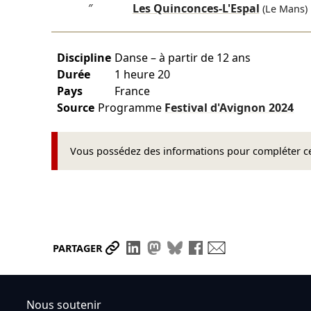
″
Les Quinconces-L'Espal
(Le Mans)
Discipline
Danse – à partir de 12 ans
Durée
1 heure 20
Pays
France
Source
Programme
Festival d'Avignon
2024
Vous possédez des informations pour compléter cet
Partager le lien
Partager sur LinkedIn
Partager sur Mastodon
Partager sur Bluesky
Partager sur Face
Envoyer par ma
PARTAGER
Nous soutenir