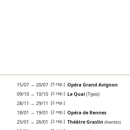
[5 rep.]
15/07
→
20/07
Opéra Grand Avignon
[2 rep.]
09/10
→
10/10
Le Quai
(T900)
[2 rep.]
28/11
→
29/11
[2 rep.]
18/01
→
19/01
Opéra de Rennes
[2 rep.]
25/01
→
26/01
Théâtre Graslin
(Nantes)