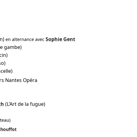
n)
Sophie Gent
en alternance avec
 de gambe)
cin)
so)
celle)
rs Nantes Opéra
ch
(L’Art de la fugue)
ateau)
Chouffot