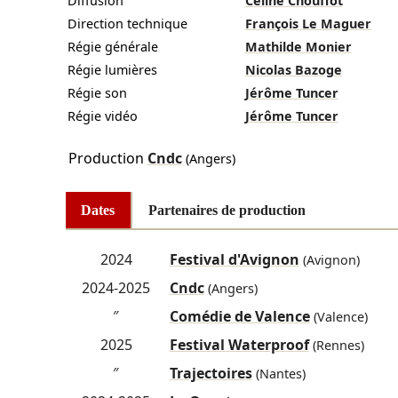
Diffusion
Céline Chouffot
Direction technique
François Le Maguer
Régie générale
Mathilde Monier
Régie lumières
Nicolas Bazoge
Régie son
Jérôme Tuncer
Régie vidéo
Jérôme Tuncer
Production
Cndc
(Angers)
Dates
Partenaires de production
2024
Festival d'Avignon
(Avignon)
2024-2025
Cndc
(Angers)
″
Comédie de Valence
(Valence)
2025
Festival Waterproof
(Rennes)
″
Trajectoires
(Nantes)