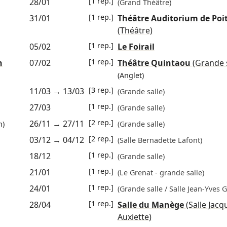
[1 rep.]
28/01
(Grand Théâtre)
[1 rep.]
31/01
Théâtre Auditorium de Poit
(Théâtre)
[1 rep.]
05/02
Le Foirail
[1 rep.]
n
07/02
Théâtre Quintaou
(Grande s
(Anglet)
[3 rep.]
11/03
→
13/03
(Grande salle)
[1 rep.]
27/03
(Grande salle)
[2 rep.]
26/11
→
27/11
n)
(Grande salle)
[2 rep.]
03/12
→
04/12
(Salle Bernadette Lafont)
[1 rep.]
18/12
(Grande salle)
[1 rep.]
21/01
(Le Grenat - grande salle)
[1 rep.]
24/01
(Grande salle / Salle Jean-Yves 
[1 rep.]
28/04
Salle du Manège
(Salle Jacq
Auxiette)