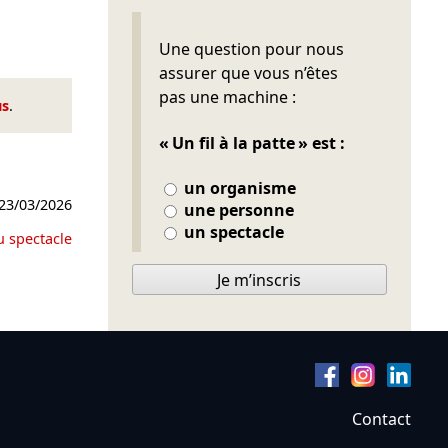
Ne pas remplir
Une question pour nous
assurer que vous n’êtes
pas une machine :
us
.
« Un fil à la patte » est :
un organisme
23/03/2026
une personne
un spectacle
u spectacle
Je m’inscris
Contact