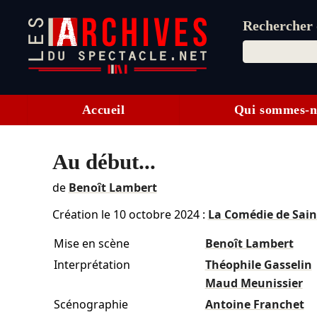
Rechercher d
Accueil
Qui sommes-n
Au début...
de
Benoît Lambert
Création le
10 octobre 2024
:
La Comédie de Sain
Mise en scène
Benoît Lambert
Interprétation
Théophile Gasselin
Maud Meunissier
Scénographie
Antoine Franchet