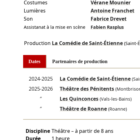
Costumes
Vérane Mounier
Lumières
Antoine Franchet
Son
Fabrice Drevet
Assistanat à la mise en scène
Fabien Rasplus
Production
La Comédie de Saint-Étienne
(Saint-É
Dates
Partenaires de production
2024-2025
La Comédie de Saint-Étienne
(Sai
2025-2026
Théâtre des Pénitents
(Montbriso
″
Les Quinconces
(Vals-les-Bains)
″
Théâtre de Roanne
(Roanne)
Discipline
Théâtre – à partir de 8 ans
Durée
1 heure