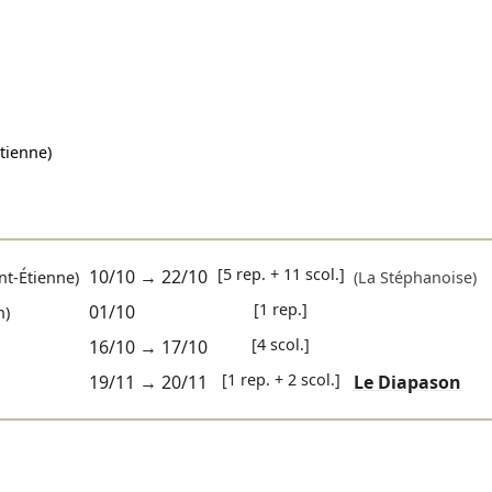
tienne)
[5 rep. + 11 scol.]
10/10
→
22/10
nt-Étienne)
(La Stéphanoise)
[1 rep.]
01/10
n)
[4 scol.]
16/10
→
17/10
[1 rep. + 2 scol.]
19/11
→
20/11
Le Diapason