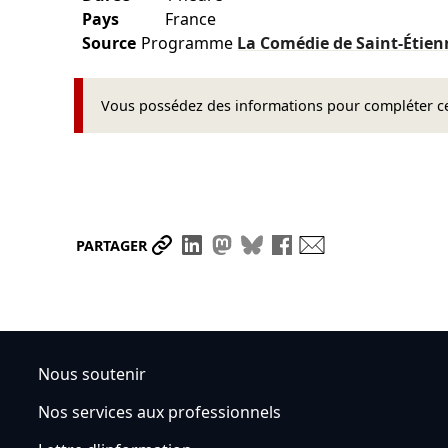
Pays
France
Source
Programme
La Comédie de Saint-Étie
Vous possédez des informations pour compléter cet
Partager le lien
Partager sur LinkedIn
Partager sur Mastodon
Partager sur Bluesky
Partager sur Face
Envoyer par ma
PARTAGER
Nous soutenir
Nos services aux professionnels