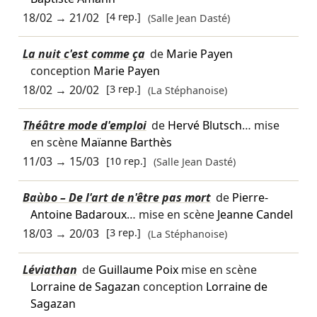
18/02
→
21/02
[4 rep.]
(Salle Jean Dasté)
La nuit c'est comme ça
de
Marie Payen
conception
Marie Payen
18/02
→
20/02
[3 rep.]
(La Stéphanoise)
Théâtre mode d'emploi
de
Hervé Blutsch
… mise
en scène
Maïanne Barthès
11/03
→
15/03
[10 rep.]
(Salle Jean Dasté)
Baùbo – De l'art de n'être pas mort
de
Pierre-
Antoine Badaroux
… mise en scène
Jeanne Candel
18/03
→
20/03
[3 rep.]
(La Stéphanoise)
Léviathan
de
Guillaume Poix
mise en scène
Lorraine de Sagazan
conception
Lorraine de
Sagazan