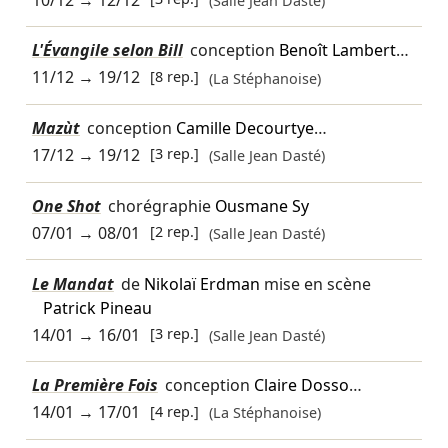
(Salle Jean Dasté)
L'Évangile selon Bill
conception
Benoît Lambert
…
11/12
→
19/12
[8 rep.]
(La Stéphanoise)
Mazùt
conception
Camille Decourtye
…
17/12
→
19/12
[3 rep.]
(Salle Jean Dasté)
One Shot
chorégraphie
Ousmane Sy
07/01
→
08/01
[2 rep.]
(Salle Jean Dasté)
Le Mandat
de
Nikolaï Erdman
mise en scène
Patrick Pineau
14/01
→
16/01
[3 rep.]
(Salle Jean Dasté)
La Première Fois
conception
Claire Dosso
…
14/01
→
17/01
[4 rep.]
(La Stéphanoise)