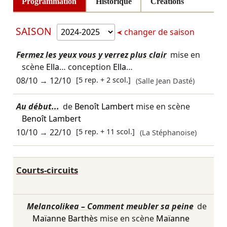
Programmation
Historique
Créations
SAISON
changer de saison
Fermez les yeux vous y verrez plus clair
mise en
scène
Ella
… conception
Ella
…
08/10
→
12/10
[5 rep. + 2 scol.]
(Salle Jean Dasté)
Au début...
de
Benoît Lambert
mise en scène
Benoît Lambert
10/10
→
22/10
[5 rep. + 11 scol.]
(La Stéphanoise)
Courts-circuits
Melancolikea – Comment meubler sa peine
de
Maïanne Barthès
mise en scène
Maïanne