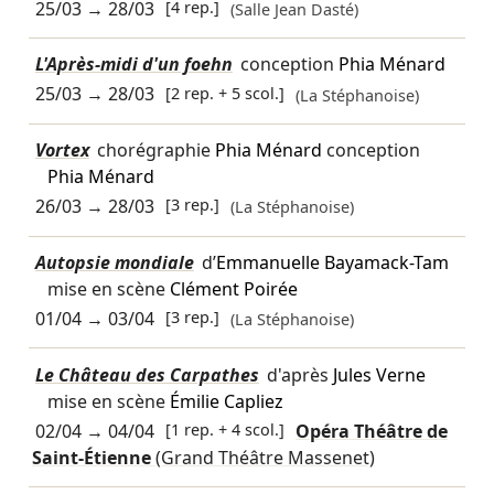
25/03
→
28/03
[4 rep.]
(Salle Jean Dasté)
L'Après-midi d'un foehn
conception
Phia Ménard
25/03
→
28/03
[2 rep. + 5 scol.]
(La Stéphanoise)
Vortex
chorégraphie
Phia Ménard
conception
Phia Ménard
26/03
→
28/03
[3 rep.]
(La Stéphanoise)
Autopsie mondiale
d’
Emmanuelle Bayamack-Tam
mise en scène
Clément Poirée
01/04
→
03/04
[3 rep.]
(La Stéphanoise)
Le Château des Carpathes
d'après
Jules Verne
mise en scène
Émilie Capliez
02/04
→
04/04
[1 rep. + 4 scol.]
Opéra Théâtre de
Saint-Étienne
(Grand Théâtre Massenet)