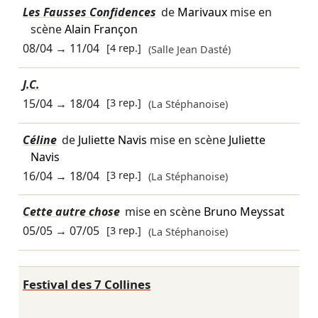
Les Fausses Confidences
de
Marivaux
mise en
scène
Alain Françon
08/04
→
11/04
[4 rep.]
(Salle Jean Dasté)
J.C.
15/04
→
18/04
[3 rep.]
(La Stéphanoise)
Céline
de
Juliette Navis
mise en scène
Juliette
Navis
16/04
→
18/04
[3 rep.]
(La Stéphanoise)
Cette autre chose
mise en scène
Bruno Meyssat
05/05
→
07/05
[3 rep.]
(La Stéphanoise)
Festival des 7 Collines