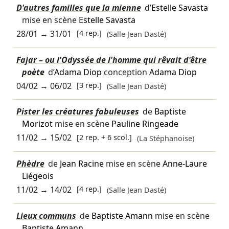
D'autres familles que la mienne
d’
Estelle Savasta
mise en scène
Estelle Savasta
28/01
→
31/01
[4 rep.]
(Salle Jean Dasté)
Fajar – ou l'Odyssée de l'homme qui rêvait d'être
poète
d’
Adama Diop
conception
Adama Diop
04/02
→
06/02
[3 rep.]
(Salle Jean Dasté)
Pister les créatures fabuleuses
de
Baptiste
Morizot
mise en scène
Pauline Ringeade
11/02
→
15/02
[2 rep. + 6 scol.]
(La Stéphanoise)
Phèdre
de
Jean Racine
mise en scène
Anne-Laure
Liégeois
11/02
→
14/02
[4 rep.]
(Salle Jean Dasté)
Lieux communs
de
Baptiste Amann
mise en scène
Baptiste Amann