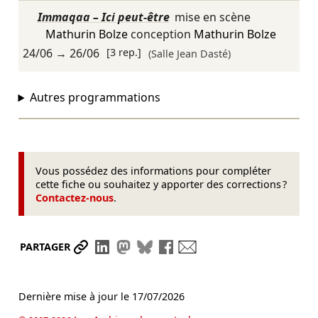
Immaqaa – Ici peut-être
mise en scène
Mathurin Bolze
conception
Mathurin Bolze
24/06
→
26/06
[3 rep.]
(Salle Jean Dasté)
Autres programmations
Vous possédez des informations pour compléter
cette fiche ou souhaitez y apporter des corrections ?
Contactez-nous
.
Partager le lien
Partager sur LinkedIn
Partager sur Mastodon
Partager sur Bluesky
Partager sur Facebook
Envoyer par mail
PARTAGER
Dernière mise à jour le
17/07/2026