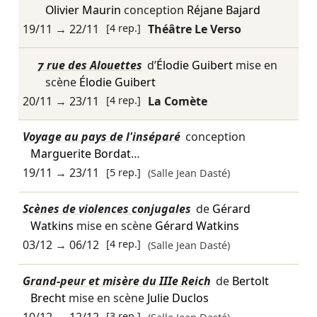
Olivier Maurin
conception
Réjane Bajard
19/11
→
22/11
[4 rep.]
Théâtre Le Verso
7 rue des Alouettes
d’
Élodie Guibert
mise en
scène
Élodie Guibert
20/11
→
23/11
[4 rep.]
La Comète
Voyage au pays de l'inséparé
conception
Marguerite Bordat
…
19/11
→
23/11
[5 rep.]
(Salle Jean Dasté)
Scènes de violences conjugales
de
Gérard
Watkins
mise en scène
Gérard Watkins
03/12
→
06/12
[4 rep.]
(Salle Jean Dasté)
Grand-peur et misère du IIIe Reich
de
Bertolt
Brecht
mise en scène
Julie Duclos
10/12
→
12/12
[3 rep.]