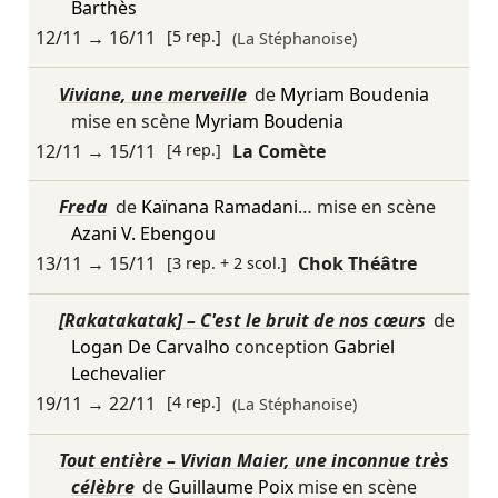
Barthès
12/11
→
16/11
[5 rep.]
(La Stéphanoise)
Viviane, une merveille
de
Myriam Boudenia
mise en scène
Myriam Boudenia
12/11
→
15/11
[4 rep.]
La Comète
Freda
de
Kaïnana Ramadani
… mise en scène
Azani V. Ebengou
13/11
→
15/11
[3 rep. + 2 scol.]
Chok Théâtre
[Rakatakatak] – C'est le bruit de nos cœurs
de
Logan De Carvalho
conception
Gabriel
Lechevalier
19/11
→
22/11
[4 rep.]
(La Stéphanoise)
Tout entière – Vivian Maier, une inconnue très
célèbre
de
Guillaume Poix
mise en scène