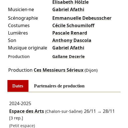
Élisabeth Hölzle
Musicien·ne
Gabriel Afathi
Scénographie
Emmanuelle Debeusscher
Costumes
Cécile Schoumiloff
Lumières
Pascale Renard
Son
Anthony Dascola
Musique originale
Gabriel Afathi
Production
Gallane Decerle
Production
Ces Messieurs Sérieux
(Dijon)
Dates
Partenaires de production
2024-2025
Espace des Arts
26/11
→
28/11
(Chalon-sur-Saône)
[3 rep.]
(Petit espace)