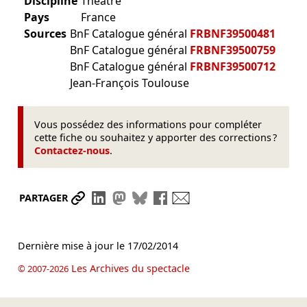
Discipline
Théâtre
Pays
France
Sources
BnF Catalogue général
FRBNF39500481
BnF Catalogue général
FRBNF39500759
BnF Catalogue général
FRBNF39500712
Jean-François Toulouse
Vous possédez des informations pour compléter
cette fiche ou souhaitez y apporter des corrections ?
Contactez-nous
.
Partager le lien
Partager sur LinkedIn
Partager sur Mastodon
Partager sur Bluesky
Partager sur Facebook
Envoyer par mail
PARTAGER
Dernière mise à jour le
17/02/2014
Les Archives du spectacle
© 2007-2026