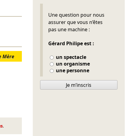
Ne pas remplir
Une question pour nous
assurer que vous n’êtes
pas une machine :
Gérard Philipe est :
e Mère
un spectacle
un organisme
une personne
Je m’inscris
us
.