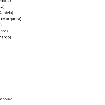
omina)
ca)
Daniela)
s
(Margarita)
)
occo)
nardo)
asbourg)