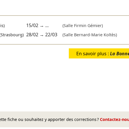
15/02
→ ...
is)
(Salle Firmin Gémier)
28/02
→
22/03
(Strasbourg)
(Salle Bernard-Marie Koltès)
En savoir plus :
La Bonn
te fiche ou souhaitez y apporter des corrections ?
Contactez-no