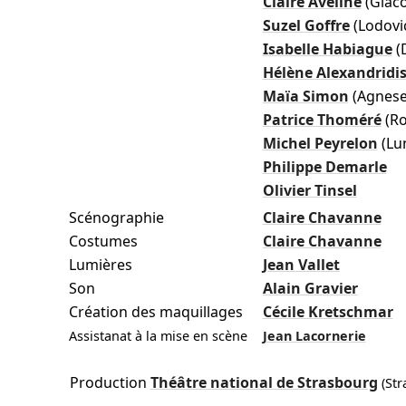
Claire Aveline
(Giac
Suzel Goffre
(Lodovi
Isabelle Habiague
(
Hélène Alexandridi
Maïa Simon
(Agnese
Patrice Thoméré
(R
Michel Peyrelon
(Lu
Philippe Demarle
Olivier Tinsel
Scénographie
Claire Chavanne
Costumes
Claire Chavanne
Lumières
Jean Vallet
Son
Alain Gravier
Création des maquillages
Cécile Kretschmar
Assistanat à la mise en scène
Jean Lacornerie
Production
Théâtre national de Strasbourg
(Str