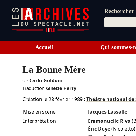
Rechercher d
Accueil
Qui sommes-n
La Bonne Mère
de
Carlo Goldoni
Traduction
Ginette Herry
Création le
28 février 1989
:
Théâtre national de
Mise en scène
Jacques Lassalle
Interprétation
Emmanuelle Riva
(
Éric Doye
(Nicoletto)