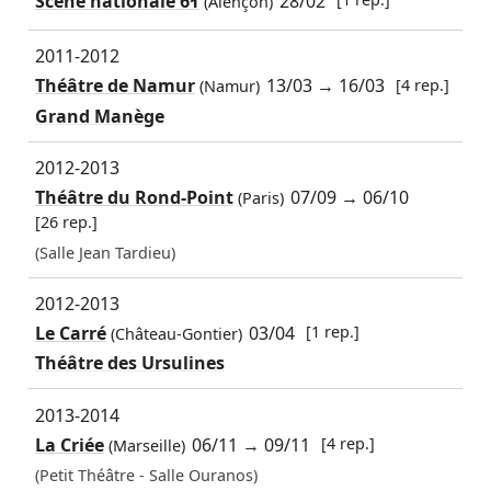
Scène nationale 61
28/02
(Alençon)
2011-2012
Théâtre de Namur
13/03
→
16/03
[4 rep.]
(Namur)
Grand Manège
2012-2013
Théâtre du Rond-Point
07/09
→
06/10
(Paris)
[26 rep.]
(Salle Jean Tardieu)
2012-2013
Le Carré
03/04
[1 rep.]
(Château-Gontier)
Théâtre des Ursulines
2013-2014
La Criée
06/11
→
09/11
[4 rep.]
(Marseille)
(Petit Théâtre - Salle Ouranos)