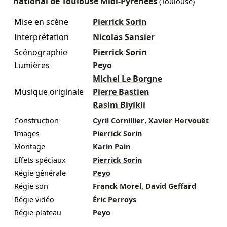
national de Toulouse Midi-Pyrénées
(Toulouse)
Mise en scène
Pierrick Sorin
Interprétation
Nicolas Sansier
Scénographie
Pierrick Sorin
Lumières
Peyo
Michel Le Borgne
Musique originale
Pierre Bastien
Rasim Biyikli
,
Construction
Cyril Cornillier
Xavier Hervouët
Images
Pierrick Sorin
Montage
Karin Pain
Effets spéciaux
Pierrick Sorin
Régie générale
Peyo
,
Régie son
Franck Morel
David Geffard
Régie vidéo
Éric Perroys
Régie plateau
Peyo