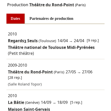
Production
Théâtre du Rond-Point
(Paris)
Dates
Partenaires de production
2010
Regards3 Seuls
14/04
→
24/04
[9 rep.]
(Toulouse)
Théâtre national de Toulouse Midi-Pyrénées
(Petit théâtre)
2009-2010
Théâtre du Rond-Point
27/05
→
27/06
(Paris)
[28 rep.]
(Salle Roland Topor)
2010
La Bâtie
14/09
→
18/09
[5 rep.]
(Genève)
Maison Saint-Gervais