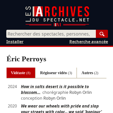
Rech
Installer
Recherche avancée
Éric Perroys
Vidéaste
Régisseur vidéo
Autres
(8)
(3)
(2)
2024
How in salts desert is it possible to
blossom...
chorégraphie
Robyn Orlin
conception
Robyn Orlin
2020
We wear our wheels with pride and slap
your streets with color… we said 'bonjour'