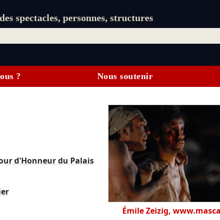
es spectacles, personnes, structures
ous ?
Nous soutenir
our d'Honneur du Palais
ier
Émile Zeizig, www.masca