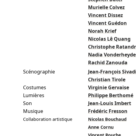
Murielle Colvez
Vincent Dissez
Vincent Guédon
Norah Krief
Nicolas Lê Quang
Christophe Ratand
Nadia Vonderheyd
Rachid Zanouda
Scénographie
Jean-François Sivad
Christian Tirole
Costumes
Virginie Gervaise
Lumières
Philippe Berthomé
Son
Jean-Louis Imbert
Musique
Frédéric Fresson
Collaboration artistique
Nicolas Bouchaud
Anne Cornu
Vincent Rouche