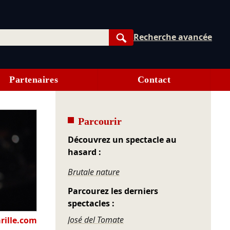
Recherche avancée
Rechercher
Partenaires
Contact
Parcourir
Découvrez un spectacle au
hasard :
Brutale nature
Parcourez les derniers
spectacles :
José del Tomate
rille.com