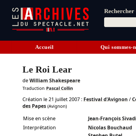
Rechercher d
Accueil
Qui sommes-n
Le Roi Lear
de
William Shakespeare
Traduction
Pascal Collin
Création le
21 juillet 2007
:
Festival d'Avignon
/
C
des Papes
(Avignon)
Mise en scène
Jean-François Sivad
Interprétation
Nicolas Bouchaud
Stephen Butel