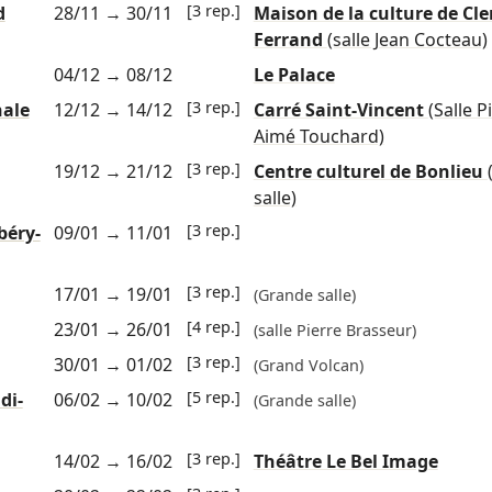
[3 rep.]
d
28/11
→
30/11
Maison de la culture de Cl
Ferrand
(salle Jean Cocteau)
04/12
→
08/12
Le Palace
[3 rep.]
nale
12/12
→
14/12
Carré Saint-Vincent
(Salle P
Aimé Touchard)
[3 rep.]
19/12
→
21/12
Centre culturel de Bonlieu
salle)
[3 rep.]
béry-
09/01
→
11/01
[3 rep.]
17/01
→
19/01
(Grande salle)
[4 rep.]
23/01
→
26/01
(salle Pierre Brasseur)
[3 rep.]
30/01
→
01/02
(Grand Volcan)
[5 rep.]
di-
06/02
→
10/02
(Grande salle)
[3 rep.]
14/02
→
16/02
Théâtre Le Bel Image