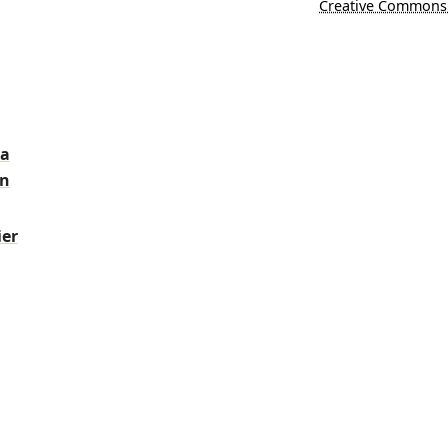
Creative Commons
ra
en
ier