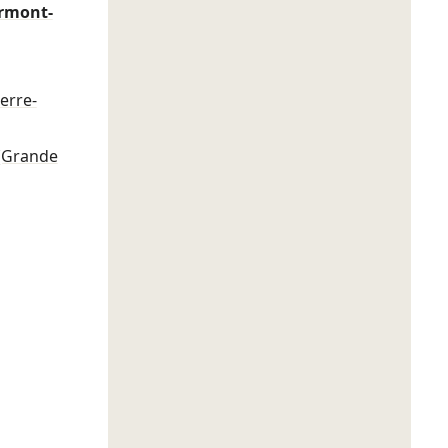
ermont-
ierre-
(Grande