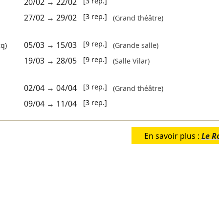
[3 rep.]
20/02
→
22/02
[3 rep.]
27/02
→
29/02
(Grand théâtre)
[9 rep.]
05/03
→
15/03
cq)
(Grande salle)
[9 rep.]
19/03
→
28/05
(Salle Vilar)
[3 rep.]
02/04
→
04/04
(Grand théâtre)
[3 rep.]
09/04
→
11/04
En savoir plus :
Le R