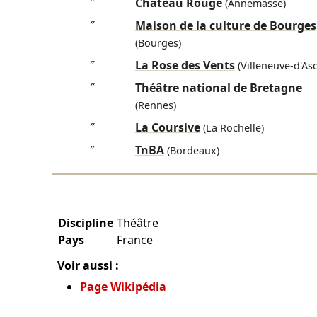
″
Château Rouge
(Annemasse)
″
Maison de la culture de Bourges
(Bourges)
″
La Rose des Vents
(Villeneuve-d'As
″
Théâtre national de Bretagne
(Rennes)
″
La Coursive
(La Rochelle)
″
TnBA
(Bordeaux)
Discipline
Théâtre
Pays
France
Voir aussi :
Page Wikipédia