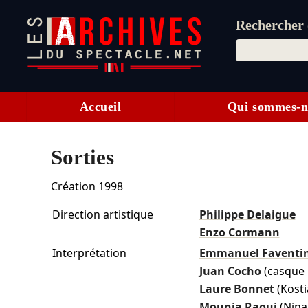
Rechercher d
Accueil
Qui sommes-n
Sorties
Création 1998
Direction artistique
Philippe Delaigue
Enzo Cormann
Interprétation
Emmanuel Faventi
Juan Cocho
(casque 
Laure Bonnet
(Kosti
Mounia Raoui
(Nina