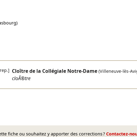
asbourg)
rep.]
Cloître de la Collégiale Notre-Dame
(Villeneuve-lès-Av
cloÃ®tre
te fiche ou souhaitez y apporter des corrections ?
Contactez-no