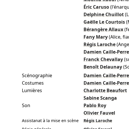
Éric Caruso
(l'énarqu
Delphine Chuillot
(L
Gaëlle Le Courtois
(
Bérangère Allaux
(
Fany Mary
(Alice, fi
Régis Laroche
(Angel
Damien Caille-Perre
Franck Chevallay
(s
Benoît Delaunay
(S
Scénographie
Damien Caille-Perre
Costumes
Damien Caille-Perre
Lumières
Charlotte Beaufort
Sabine Scanga
Son
Pablo Roy
Olivier Fauvel
Assistanat à la mise en scène
Régis Laroche