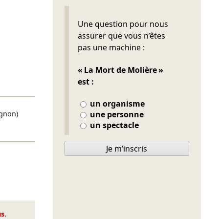
Ne pas remplir
Une question pour nous
assurer que vous n’êtes
pas une machine :
« La Mort de Molière »
est :
un organisme
ignon)
une personne
un spectacle
Je m’inscris
us
.