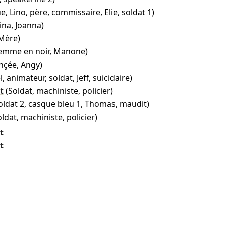
e, Lino, père, commissaire, Elie, soldat 1)
ina, Joanna)
Mère)
femme en noir, Manone)
ançée, Angy)
, animateur, soldat, Jeff, suicidaire)
t
(Soldat, machiniste, policier)
oldat 2, casque bleu 1, Thomas, maudit)
oldat, machiniste, policier)
t
t