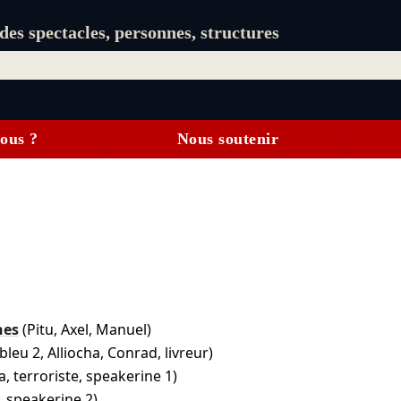
es spectacles, personnes, structures
ous ?
Nous soutenir
nes
(Pitu, Axel, Manuel)
bleu 2, Alliocha, Conrad, livreur)
a, terroriste, speakerine 1)
, speakerine 2)