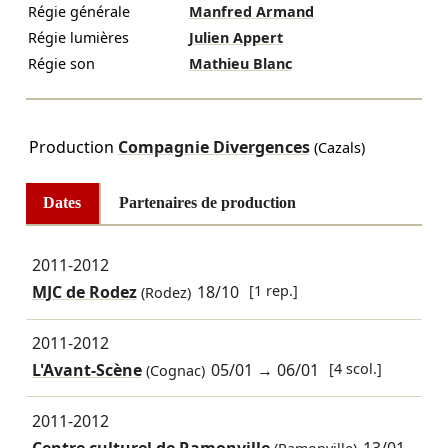
Régie générale
Manfred Armand
Régie lumières
Julien Appert
Régie son
Mathieu Blanc
Production
Compagnie Divergences
(Cazals)
Dates
Partenaires de production
2011-2012
MJC de Rodez
18/10
[1 rep.]
(Rodez)
2011-2012
L'Avant-Scène
05/01
→
06/01
[4 scol.]
(Cognac)
2011-2012
Centre culturel de Ramonville
13/01