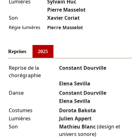
Lumières
Sylvain Huc
Pierre Masselot
Son
Xavier Coriat
Régie lumières
Pierre Masselot
Reprises
2025
Reprise de la
Constant Dourville
chorégraphie
Elena Sevilla
Danse
Constant Dourville
Elena Sevilla
Costumes
Dorota Bakota
Lumières
Julien Appert
Son
Mathieu Blanc
(design et
univers sonore)