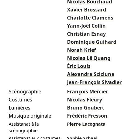
Nicolas Bouchaud
Xavier Brossard
Charlotte Clamens
Yann-Joël Collin
Christian Esnay
Dominique Guihard
Norah Krief
Nicolas Lê Quang
Éric Louis
Alexandra Scicluna
Jean-François Sivadier
Scénographie
François Mercier
Costumes
Nicolas Fleury
Lumières
Bruno Goubert
Musique originale
Frédéric Fresson
Assistanat à la
Pierre Lacognata
scénographie
Assistanat aux costumes
Sophie Schaal