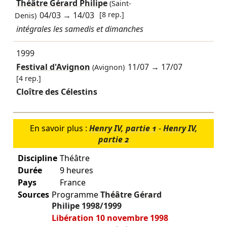
Théâtre Gérard Philipe
(Saint-
04/03
→
14/03
[8 rep.]
Denis)
intégrales les samedis et dimanches
1999
Festival d'Avignon
11/07
→
17/07
(Avignon)
[4 rep.]
Cloître des Célestins
En savoir plus :
Henry IV, partie 1
-
Henry IV,
partie 2
Discipline
Théâtre
Durée
9 heures
Pays
France
Sources
Programme
Théâtre Gérard
Philipe
1998/1999
Libération 10 novembre 1998