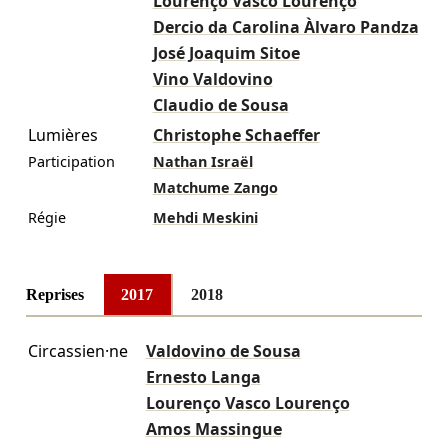
Lourenço Vasco Lourenço
Dercio da Carolina Àlvaro Pandza
José Joaquim Sitoe
Vino Valdovino
Claudio de Sousa
Lumières
Christophe Schaeffer
Participation
Nathan Israël
Matchume Zango
Régie
Mehdi Meskini
Reprises
2017
2018
Circassien·ne
Valdovino de Sousa
Ernesto Langa
Lourenço Vasco Lourenço
Amos Massingue