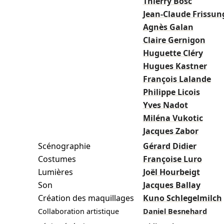
Thierry Bosc
Jean-Claude Frissun
Agnès Galan
Claire Gernigon
Huguette Cléry
Hugues Kastner
François Lalande
Philippe Licois
Yves Nadot
Miléna Vukotic
Jacques Zabor
Scénographie
Gérard Didier
Costumes
Françoise Luro
Lumières
Joël Hourbeigt
Son
Jacques Ballay
Création des maquillages
Kuno Schlegelmilch
Collaboration artistique
Daniel Besnehard