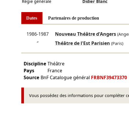
Régie générale
Didier Blanc
Dates
Partenaires de production
1986-1987
Nouveau Théâtre d'Angers
(Anger
″
Théâtre de l'Est Parisien
(Paris)
Discipline
Théâtre
Pays
France
Source
BnF Catalogue général
FRBNF39473370
Vous possédez des informations pour compléter cet