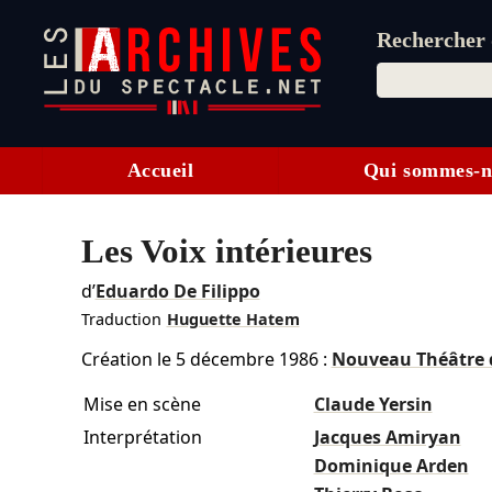
Rechercher d
Accueil
Qui sommes-n
Les Voix intérieures
d’
Eduardo De Filippo
Traduction
Huguette Hatem
Création le
5 décembre 1986
:
Nouveau Théâtre 
Mise en scène
Claude Yersin
Interprétation
Jacques Amiryan
Dominique Arden