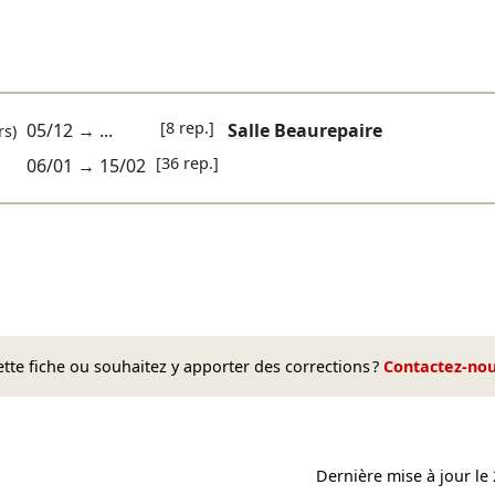
[8 rep.]
05/12
→ ...
Salle Beaurepaire
s)
[36 rep.]
06/01
→
15/02
te fiche ou souhaitez y apporter des corrections ?
Contactez-no
Dernière mise à jour le