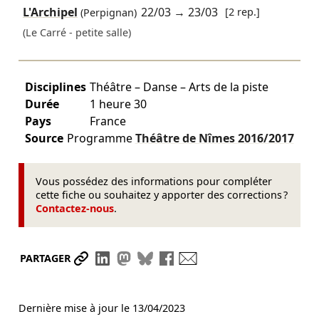
L'Archipel
22/03
→
23/03
[2 rep.]
(Perpignan)
(Le Carré - petite salle)
Disciplines
Théâtre – Danse – Arts de la piste
Durée
1 heure 30
Pays
France
Source
Programme
Théâtre de Nîmes
2016/2017
Vous possédez des informations pour compléter
cette fiche ou souhaitez y apporter des corrections ?
Contactez-nous
.
Partager le lien
Partager sur LinkedIn
Partager sur Mastodon
Partager sur Bluesky
Partager sur Facebook
Envoyer par mail
PARTAGER
Dernière mise à jour le
13/04/2023