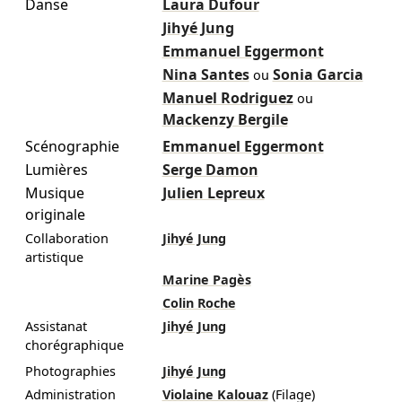
Danse
Laura Dufour
Jihyé Jung
Emmanuel Eggermont
Nina Santes
Sonia Garcia
ou
Manuel Rodriguez
ou
Mackenzy Bergile
Scénographie
Emmanuel Eggermont
Lumières
Serge Damon
Musique
Julien Lepreux
originale
Collaboration
Jihyé Jung
artistique
Marine Pagès
Colin Roche
Assistanat
Jihyé Jung
chorégraphique
Photographies
Jihyé Jung
Administration
Violaine Kalouaz
(Filage)