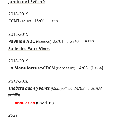
Jardin de l'Évêché
2018-2019
CCNT
16/01
[1 rep.]
(Tours)
2018-2019
Pavillon ADC
22/01
→
25/01
[4 rep.]
(Genève)
Salle des Eaux-Vives
2018-2019
La Manufacture-CDCN
14/05
[1 rep.]
(Bordeaux)
2019-2020
Théâtre des 13 vents
24/03
→
26/03
(Montpellier)
[3 rep.]
annulation
(Covid-19)
2021