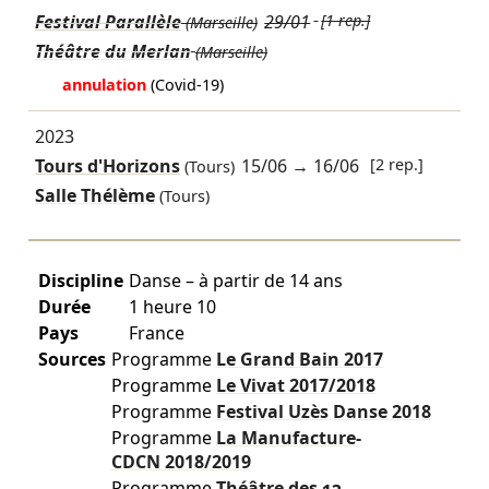
Festival Parallèle
29/01
[1 rep.]
(Marseille)
Théâtre du Merlan
(Marseille)
annulation
(Covid-19)
2023
Tours d'Horizons
15/06
→
16/06
[2 rep.]
(Tours)
Salle Thélème
(Tours)
Discipline
Danse – à partir de 14 ans
Durée
1 heure 10
Pays
France
Sources
Programme
Le Grand Bain
2017
Programme
Le Vivat
2017/2018
Programme
Festival Uzès Danse
2018
Programme
La Manufacture-
CDCN
2018/2019
Programme
Théâtre des 13