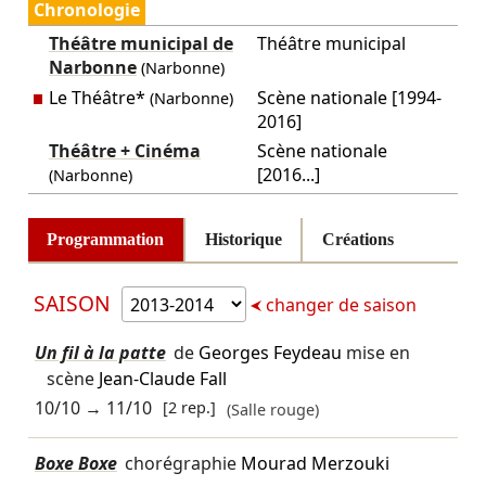
Chronologie
Théâtre municipal de
Théâtre municipal
Narbonne
(Narbonne)
Le Théâtre*
Scène nationale [1994-
(Narbonne)
2016]
Théâtre + Cinéma
Scène nationale
[2016...]
(Narbonne)
Programmation
Historique
Créations
SAISON
changer de saison
Un fil à la patte
de
Georges Feydeau
mise en
scène
Jean-Claude Fall
10/10
→
11/10
[2 rep.]
(Salle rouge)
Boxe Boxe
chorégraphie
Mourad Merzouki