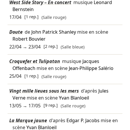
West Side Story – En concert
musique
Leonard
Bernstein
17/04
[1 rep.]
(Salle rouge)
Doute
de
John Patrick Shanley
mise en scène
Robert Bouvier
22/04
→
23/04
[2 rep.]
(Salle bleue)
Croquefer et Tulipatan
musique
Jacques
Offenbach
mise en scène
Jean-Philippe Salério
25/04
[1 rep.]
(Salle rouge)
Vingt mille lieues sous les mers
d'après
Jules
Verne
mise en scène
Yvan Blanloeil
13/05
→
17/05
[9 rep.]
(Salle rouge)
La Marque jaune
d'après
Edgar P. Jacobs
mise en
scène
Yvan Blanloeil