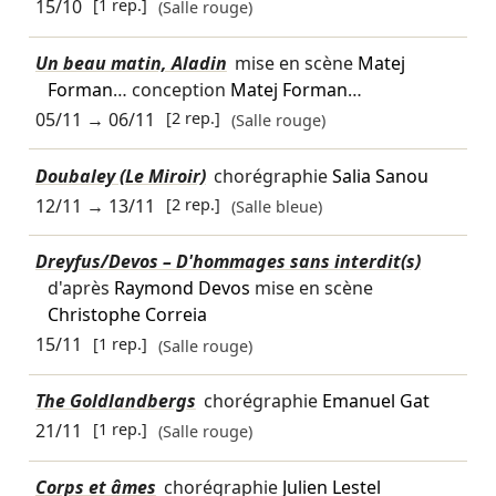
15/10
[1 rep.]
(Salle rouge)
Un beau matin, Aladin
mise en scène
Matej
Forman
… conception
Matej Forman
…
05/11
→
06/11
[2 rep.]
(Salle rouge)
Doubaley (Le Miroir)
chorégraphie
Salia Sanou
12/11
→
13/11
[2 rep.]
(Salle bleue)
Dreyfus/Devos – D'hommages sans interdit(s)
d'après
Raymond Devos
mise en scène
Christophe Correia
15/11
[1 rep.]
(Salle rouge)
The Goldlandbergs
chorégraphie
Emanuel Gat
21/11
[1 rep.]
(Salle rouge)
Corps et âmes
chorégraphie
Julien Lestel