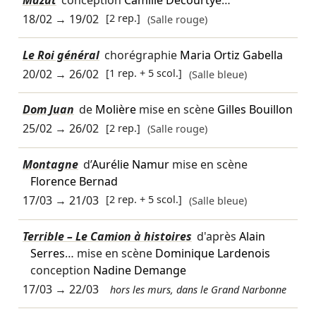
18/02
→
19/02
[2 rep.]
(Salle rouge)
Le Roi général
chorégraphie
Maria Ortiz Gabella
20/02
→
26/02
[1 rep. + 5 scol.]
(Salle bleue)
Dom Juan
de
Molière
mise en scène
Gilles Bouillon
25/02
→
26/02
[2 rep.]
(Salle rouge)
Montagne
d’
Aurélie Namur
mise en scène
Florence Bernad
17/03
→
21/03
[2 rep. + 5 scol.]
(Salle bleue)
Terrible – Le Camion à histoires
d'après
Alain
Serres
… mise en scène
Dominique Lardenois
conception
Nadine Demange
17/03
→
22/03
hors les murs, dans le Grand Narbonne