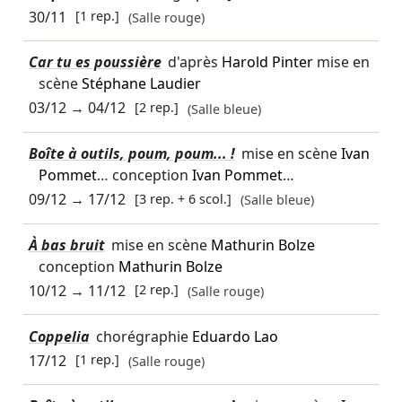
30/11
[1 rep.]
(Salle rouge)
Car tu es poussière
d'après
Harold Pinter
mise en
scène
Stéphane Laudier
03/12
→
04/12
[2 rep.]
(Salle bleue)
Boîte à outils, poum, poum... !
mise en scène
Ivan
Pommet
… conception
Ivan Pommet
…
09/12
→
17/12
[3 rep. + 6 scol.]
(Salle bleue)
À bas bruit
mise en scène
Mathurin Bolze
conception
Mathurin Bolze
10/12
→
11/12
[2 rep.]
(Salle rouge)
Coppelia
chorégraphie
Eduardo Lao
17/12
[1 rep.]
(Salle rouge)