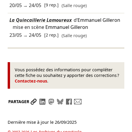
20/05
→
24/05
[9 rep.]
(Salle rouge)
La Quincaillerie Lamoureux
d’
Emmanuel Gilleron
mise en scène
Emmanuel Gilleron
23/05
→
24/05
[2 rep.]
(Salle rouge)
Vous possédez des informations pour compléter
cette fiche ou souhaitez y apporter des corrections ?
Contactez-nous
.
Partager le lien
Partager sur LinkedIn
Partager sur Mastodon
Partager sur Bluesky
Partager sur Facebook
Envoyer par mail
PARTAGER
Dernière mise à jour le
26/09/2025
Les Archives du spectacle
© 2007-2026