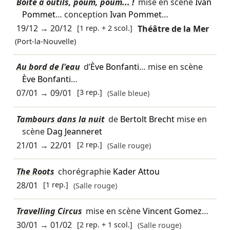
Boîte à outils, poum, poum... !
mise en scène
Ivan
Pommet
… conception
Ivan Pommet
…
19/12
→
20/12
[1 rep. + 2 scol.]
Théâtre de la Mer
(Port-la-Nouvelle)
Au bord de l'eau
d’
Ève Bonfanti
… mise en scène
Ève Bonfanti
…
07/01
→
09/01
[3 rep.]
(Salle bleue)
Tambours dans la nuit
de
Bertolt Brecht
mise en
scène
Dag Jeanneret
21/01
→
22/01
[2 rep.]
(Salle rouge)
The Roots
chorégraphie
Kader Attou
28/01
[1 rep.]
(Salle rouge)
Travelling Circus
mise en scène
Vincent Gomez
…
30/01
→
01/02
[2 rep. + 1 scol.]
(Salle rouge)