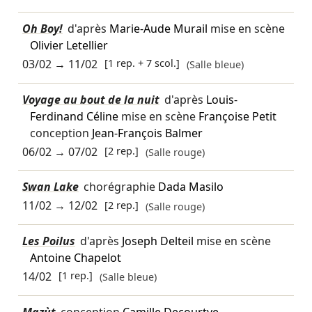
Oh Boy!
d'après
Marie-Aude Murail
mise en scène
Olivier Letellier
03/02
→
11/02
[1 rep. + 7 scol.]
(Salle bleue)
Voyage au bout de la nuit
d'après
Louis-
Ferdinand Céline
mise en scène
Françoise Petit
conception
Jean-François Balmer
06/02
→
07/02
[2 rep.]
(Salle rouge)
Swan Lake
chorégraphie
Dada Masilo
11/02
→
12/02
[2 rep.]
(Salle rouge)
Les Poilus
d'après
Joseph Delteil
mise en scène
Antoine Chapelot
14/02
[1 rep.]
(Salle bleue)
Mazùt
conception
Camille Decourtye
…