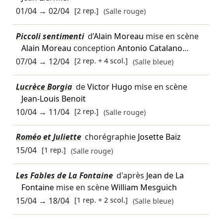
01/04
→
02/04
[2 rep.]
(Salle rouge)
Piccoli sentimenti
d’
Alain Moreau
mise en scène
Alain Moreau
conception
Antonio Catalano
…
07/04
→
12/04
[2 rep. + 4 scol.]
(Salle bleue)
Lucrèce Borgia
de
Victor Hugo
mise en scène
Jean-Louis Benoit
10/04
→
11/04
[2 rep.]
(Salle rouge)
Roméo et Juliette
chorégraphie
Josette Baïz
15/04
[1 rep.]
(Salle rouge)
Les Fables de La Fontaine
d'après
Jean de La
Fontaine
mise en scène
William Mesguich
15/04
→
18/04
[1 rep. + 2 scol.]
(Salle bleue)