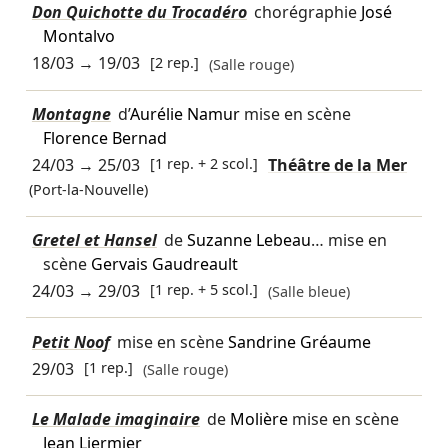
Don Quichotte du Trocadéro
chorégraphie
José
Montalvo
18/03
→
19/03
[2 rep.]
(Salle rouge)
Montagne
d’
Aurélie Namur
mise en scène
Florence Bernad
24/03
→
25/03
[1 rep. + 2 scol.]
Théâtre de la Mer
(Port-la-Nouvelle)
Gretel et Hansel
de
Suzanne Lebeau
… mise en
scène
Gervais Gaudreault
24/03
→
29/03
[1 rep. + 5 scol.]
(Salle bleue)
Petit Noof
mise en scène
Sandrine Gréaume
29/03
[1 rep.]
(Salle rouge)
Le Malade imaginaire
de
Molière
mise en scène
Jean Liermier