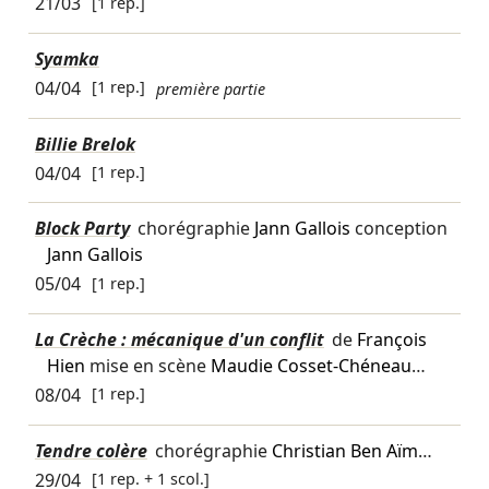
21/03
[1 rep.]
Syamka
04/04
[1 rep.]
première partie
Billie Brelok
04/04
[1 rep.]
Block Party
chorégraphie
Jann Gallois
conception
Jann Gallois
05/04
[1 rep.]
La Crèche : mécanique d'un conflit
de
François
Hien
mise en scène
Maudie Cosset-Chéneau
…
08/04
[1 rep.]
Tendre colère
chorégraphie
Christian Ben Aïm
…
29/04
[1 rep. + 1 scol.]