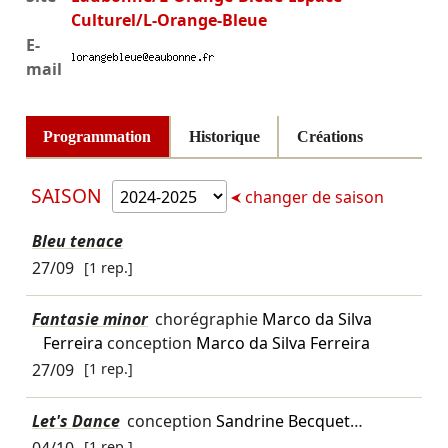
Culturel/L-Orange-Bleue
E-
mail
Programmation
Historique
Créations
SAISON
changer de saison
Bleu tenace
27/09
[1 rep.]
Fantasie minor
chorégraphie
Marco da Silva
Ferreira
conception
Marco da Silva Ferreira
27/09
[1 rep.]
Let's Dance
conception
Sandrine Becquet
…
04/10
[1 rep.]