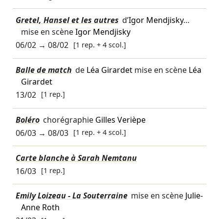
Gretel, Hansel et les autres
d’
Igor Mendjisky
…
mise en scène
Igor Mendjisky
06/02
→
08/02
[1 rep. + 4 scol.]
Balle de match
de
Léa Girardet
mise en scène
Léa
Girardet
13/02
[1 rep.]
Boléro
chorégraphie
Gilles Verièpe
06/03
→
08/03
[1 rep. + 4 scol.]
Carte blanche à Sarah Nemtanu
16/03
[1 rep.]
Emily Loizeau - La Souterraine
mise en scène
Julie-
Anne Roth