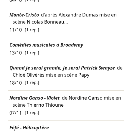
Monte-Cristo
d'après
Alexandre Dumas
mise en
scène
Nicolas Bonneau
…
11/10
[1 rep.]
Comédies musicales à Broadway
13/10
[1 rep.]
Quand je serai grande, je serai Patrick Swayze
de
Chloé Olivérès
mise en scène
Papy
18/10
[1 rep.]
Nordine Ganso - Violet
de
Nordine Ganso
mise en
scène
Thierno Thioune
07/11
[1 rep.]
Féfé - Hélicoptère