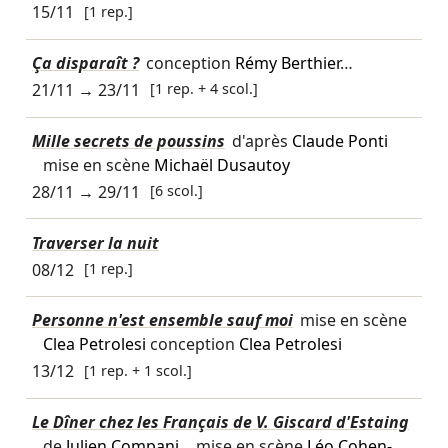
15/11
[1 rep.]
Ça disparaît ?
conception
Rémy Berthier
…
21/11
→
23/11
[1 rep. + 4 scol.]
Mille secrets de poussins
d'après
Claude Ponti
mise en scène
Michaël Dusautoy
28/11
→
29/11
[6 scol.]
Traverser la nuit
08/12
[1 rep.]
Personne n'est ensemble sauf moi
mise en scène
Clea Petrolesi
conception
Clea Petrolesi
13/12
[1 rep. + 1 scol.]
Le Dîner chez les Français de V. Giscard d'Estaing
de
Julien Compani
… mise en scène
Léo Cohen-