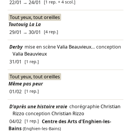
22/01
→
24/01
[1 rep. + 4 scol.]
Tout yeux, tout oreilles
Toutouig La La
29/01
→
30/01
[4 rep.]
Derby
mise en scène
Valia Beauvieux
… conception
Valia Beauvieux
31/01
[1 rep.]
Tout yeux, tout oreilles
Même pas peur
01/02
[1 rep.]
D'après une histoire vraie
chorégraphie
Christian
Rizzo
conception
Christian Rizzo
04/02
[1 rep.]
Centre des Arts d'Enghien-les-
Bains
(Enghien-les-Bains)