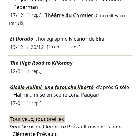
Paperman
17/12
[1 rep.]
Théâtre du Cormier
(Cormeilles-en-
Parisis)
El Dorado
chorégraphie
Nicanor de Elia
19/12
→
20/12
[1 rep. + 1 scol.]
The High Road to Kilkenny
12/01
[1 rep.]
Gisèle Halimi, une farouche liberté
d'après
Giséle
Halimi
… mise en scène
Lena Paugam
17/01
[1 rep.]
Tout yeux, tout oreilles
Sous terre
de
Clémence Prévault
mise en scène
Clémence Prévault