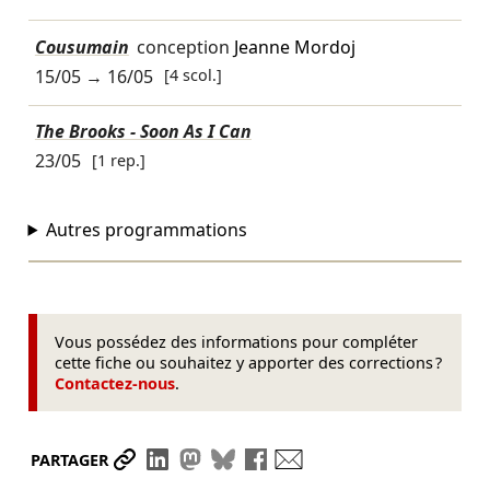
Cousumain
conception
Jeanne Mordoj
15/05
→
16/05
[4 scol.]
The Brooks - Soon As I Can
23/05
[1 rep.]
Autres programmations
Vous possédez des informations pour compléter
cette fiche ou souhaitez y apporter des corrections ?
Contactez-nous
.
Partager le lien
Partager sur LinkedIn
Partager sur Mastodon
Partager sur Bluesky
Partager sur Facebook
Envoyer par mail
PARTAGER