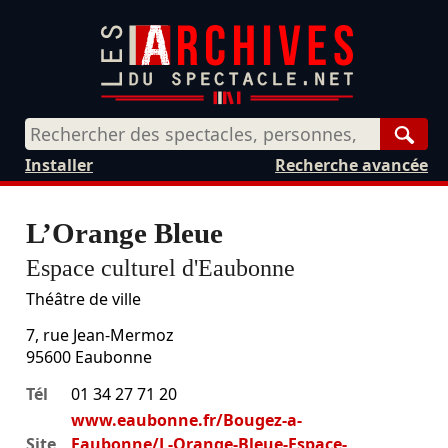
Rech
Installer
Recherche avancée
L’Orange Bleue
Espace culturel d'Eaubonne
Théâtre de ville
7, rue Jean-Mermoz
95600
Eaubonne
Tél
01 34 27 71 20
www.eaubonne.fr/Bougez-a-
Site
Eaubonne/L-Orange-Bleue-Espace-