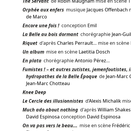
The Servant
de
Robin Maugham
mise en scène
T
Orphée aux enfers
musique
Jacques Offenbach
m
de Marco
Encore une fois !
conception
Emil
La Belle au bois dormant
chorégraphie
Jean-Gui
Riquet
d'après
Charles Perrault
… mise en scène
Un album
mise en scène
Laetitia Dosch
En plata
chorégraphie
Antonio Pérez
…
Fumistes ! – et autres zutistes, jemenfoutistes, 
hydropathes de la Belle Époque
de
Jean-Marc 
Jean-Marc Chotteau
Knee Deep
Le Cercle des illusionnistes
d’
Alexis Michalik
mis
Much ado about nothing
d'après
William Shake
David Espinosa
conception
David Espinosa
On va pas vers le beau...
mise en scène
Frédéric