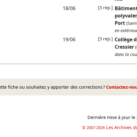
[3 rep.]
18/06
Bâtimen
polyvale
Port
(Sain
en extérieu
[3 rep.]
19/06
Collège d
Cressier
(
dans la cou
te fiche ou souhaitez y apporter des corrections ?
Contactez-no
Dernière mise à jour le
Les Archives d
© 2007-2026
book
il