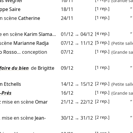
as Wegner
16/11
(Grande sal
[1 rep.]
ippe Saire
18/11
”
[1 rep.]
n scène
Catherine
24/11
”
[4 rep.]
e en scène
Karim Slama
…
01/12
→
04/12
”
[5 rep.]
 scène
Marianne Radja
07/12
→
11/12
(Petite sall
[1 rep.]
o Rosso
… conception
07/12
(Grande sal
[1 rep.]
faire du bien
de
Brigitte
09/12
”
[2 rep.]
m Etchells
14/12
→
15/12
(Petite sall
[1 rep.]
-Prés
16/12
(Grande sal
[2 rep.]
z
mise en scène
Omar
21/12
→
22/12
”
[2 rep.]
 mise en scène
Jean-
30/12
→
31/12
”