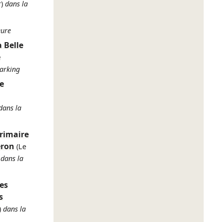
)
dans la
eure
 Belle
e
arking
e
dans la
primaire
eron
(Le
dans la
es
s
)
dans la