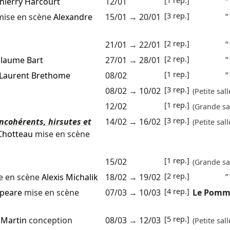
[1 rep.]
hierry Harcourt
12/01
”
[3 rep.]
ise en scène
Alexandre
15/01
→
20/01
”
[2 rep.]
21/01
→
22/01
”
[2 rep.]
llaume Bart
27/01
→
28/01
”
[1 rep.]
Laurent Brethome
08/02
”
[3 rep.]
08/02
→
10/02
(Petite sall
[1 rep.]
12/02
(Grande sal
[3 rep.]
incohérents, hirsutes et
14/02
→
16/02
(Petite sall
Chotteau
mise en scène
[1 rep.]
15/02
(Grande sal
[2 rep.]
e en scène
Alexis Michalik
18/02
→
19/02
”
[4 rep.]
speare
mise en scène
07/03
→
10/03
Le Pomm
[5 rep.]
 Martin
conception
08/03
→
12/03
(Petite sall