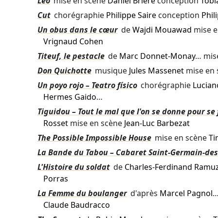
Léo
mise en scène
Daniel Brière
conception
Tobi
Cut
chorégraphie
Philippe Saire
conception
Phil
Un obus dans le cœur
de
Wajdi Mouawad
mise e
Vrignaud Cohen
Titeuf, le pestacle
de
Marc Donnet-Monay
… mis
Don Quichotte
musique
Jules Massenet
mise en
Un poyo rojo – Teatro físico
chorégraphie
Lucian
Hermes Gaido
…
Tiguidou – Tout le mal que l'on se donne pour se 
Rosset
mise en scène
Jean-Luc Barbezat
The Possible Impossible House
mise en scène
Ti
La Bande du Tabou – Cabaret Saint-Germain-des
L'Histoire du soldat
de
Charles-Ferdinand Ramu
Porras
La Femme du boulanger
d'après
Marcel Pagnol
…
Claude Baudracco