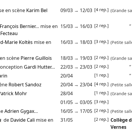
[4 rep.]
se en scène
Karim Bel
09/03
→
12/03
(Grande sal
[2 rep.]
François Bernier
… mise en
15/03
→
16/03
”
 Fecteau
[3 rep.]
d-Marie Koltès
mise en
16/03
→
18/03
(Petite sall
[2 rep.]
 en scène
Pierre Guillois
18/03
→
19/03
(Grande sal
[2 rep.]
onception
Gardi Hutter
…
22/03
→
23/03
”
[1 rep.]
arin
20/04
”
[4 rep.]
cène
Robert Sandoz
20/04
→
23/04
(Petite sall
[1 rep.]
Patrick Mohr
28/04
(Grande sal
[3 rep.]
01/05
→
03/05
[2 rep.]
ne
Adrien Gygax
…
16/05
→
17/05
(Petite sall
[2 rep.]
s
de
Davide Cali
mise en
31/05
Collège d
Vernes