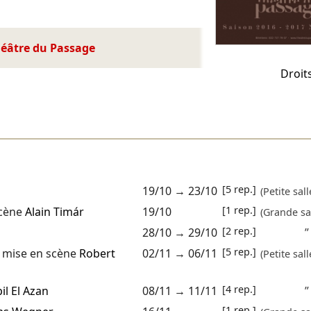
héâtre du Passage
Droit
[5 rep.]
19/10
→
23/10
(Petite sall
[1 rep.]
scène
Alain Timár
19/10
(Grande sal
[2 rep.]
28/10
→
29/10
”
[5 rep.]
mise en scène
Robert
02/11
→
06/11
(Petite sall
[4 rep.]
il El Azan
08/11
→
11/11
”
[1 rep.]