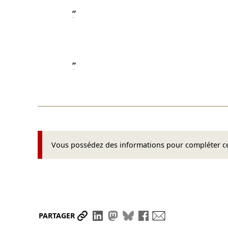
”
”
Vous possédez des informations pour compléter cet
Partager le lien
Partager sur LinkedIn
Partager sur Mastodon
Partager sur Bluesky
Partager sur Face
Envoyer par ma
PARTAGER