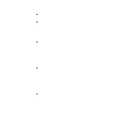
”
”
”
”
”