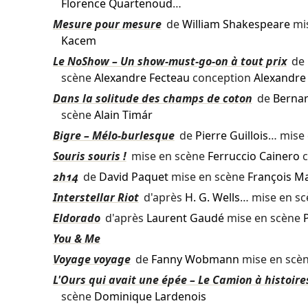
Florence Quartenoud
…
Mesure pour mesure
de
William Shakespeare
mi
Kacem
Le NoShow – Un show-must-go-on à tout prix
de
scène
Alexandre Fecteau
conception
Alexandre
Dans la solitude des champs de coton
de
Bernar
scène
Alain Timár
Bigre – Mélo-burlesque
de
Pierre Guillois
… mise
Souris souris !
mise en scène
Ferruccio Cainero
c
2h14
de
David Paquet
mise en scène
François M
Interstellar Riot
d'après
H. G. Wells
… mise en s
Eldorado
d'après
Laurent Gaudé
mise en scène
You & Me
Voyage voyage
de
Fanny Wobmann
mise en scè
L'Ours qui avait une épée – Le Camion à histoire
scène
Dominique Lardenois