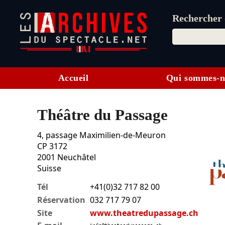
Rechercher d
Accueil
Qui sommes-n
Théâtre du Passage
4, passage Maximilien-de-Meuron
CP 3172
2001
Neuchâtel
Suisse
Tél
+41(0)32 717 82 00
Réservation
032 717 79 07
Site
www.theatredupassage.ch