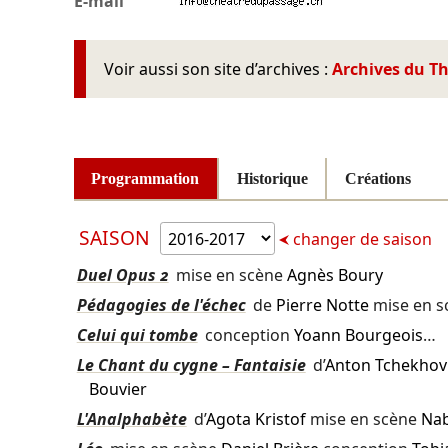
E-mail
Voir aussi son site d’archives :
Archives du T
Programmation
Historique
Créations
SAISON
changer de saison
Duel Opus 2
mise en scène
Agnès Boury
Pédagogies de l'échec
de
Pierre Notte
mise en 
Celui qui tombe
conception
Yoann Bourgeois
…
Le Chant du cygne – Fantaisie
d’
Anton Tchekhov
Bouvier
L'Analphabète
d’
Agota Kristof
mise en scène
Nab