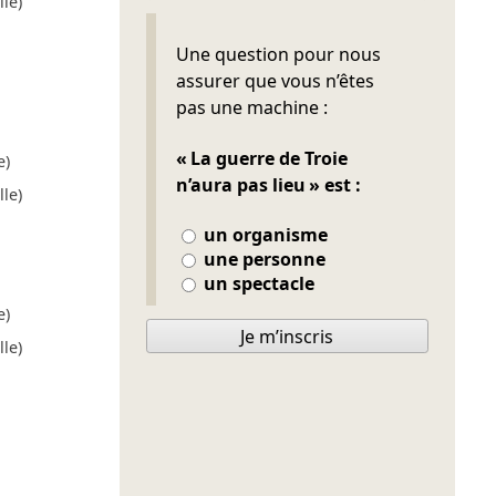
le)
Ne pas remplir
Une question pour nous
assurer que vous n’êtes
pas une machine :
« La guerre de Troie
e)
n’aura pas lieu » est :
le)
un organisme
une personne
un spectacle
e)
Je m’inscris
le)