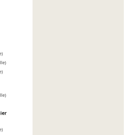
e)
le)
e)
le)
ier
e)