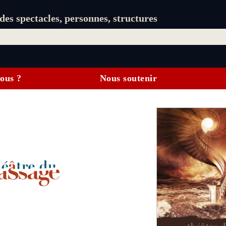
es spectacles, personnes, structures
ous ?
Nous soutenir