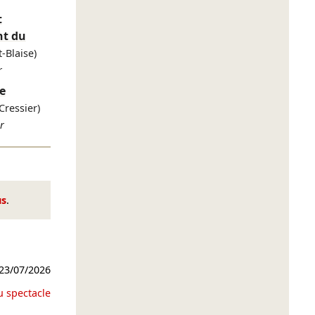
t
nt du
t-Blaise)
r
e
Cressier)
r
us
.
23/07/2026
u spectacle