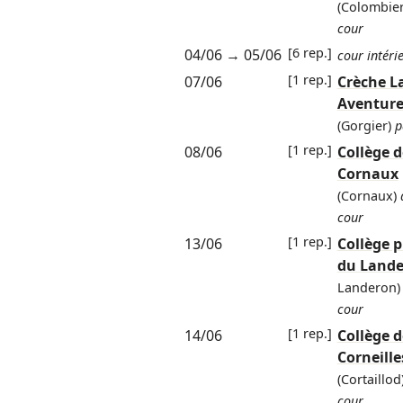
(Colombier
cour
[6 rep.]
04/06
→
05/06
cour intéri
[1 rep.]
07/06
Crèche La
Aventur
(Gorgier)
p
[1 rep.]
08/06
Collège d
Cornaux
(Cornaux)
cour
[1 rep.]
13/06
Collège 
du Land
Landeron)
cour
[1 rep.]
14/06
Collège d
Corneille
(Cortaillod
cour