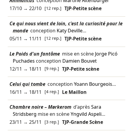
Animalitas
conception
Martine Altenburger
17/10
→
22/10
[12 rep.]
TJP-Petite scène
Ce qui nous vient de loin, c'est la curiosité pour le
monde
conception
Katy Deville
…
05/11
→
11/11
[12 rep.]
TJP-Petite scène
Le Poids d'un fantôme
mise en scène
Jorge Picó
Puchades
conception
Damien Bouvet
12/11
→
18/11
[9 rep.]
TJP-Petite scène
Celui qui tombe
conception
Yoann Bourgeois
…
16/11
→
18/11
[4 rep.]
Le Maillon
Chambre noire – Mørkerom
d'après
Sara
Stridsberg
mise en scène
Yngvild Aspeli
…
23/11
→
25/11
[3 rep.]
TJP-Grande Scène