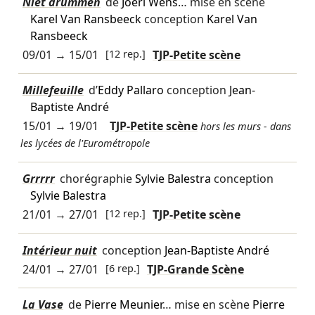
Niet drummen
de
Joeri Wens
… mise en scène
Karel Van Ransbeeck
conception
Karel Van
Ransbeeck
09/01
→
15/01
[12 rep.]
TJP-Petite scène
Millefeuille
d’
Eddy Pallaro
conception
Jean-
Baptiste André
15/01
→
19/01
TJP-Petite scène
hors les murs - dans
les lycées de l'Eurométropole
Grrrrr
chorégraphie
Sylvie Balestra
conception
Sylvie Balestra
21/01
→
27/01
[12 rep.]
TJP-Petite scène
Intérieur nuit
conception
Jean-Baptiste André
24/01
→
27/01
[6 rep.]
TJP-Grande Scène
La Vase
de
Pierre Meunier
… mise en scène
Pierre