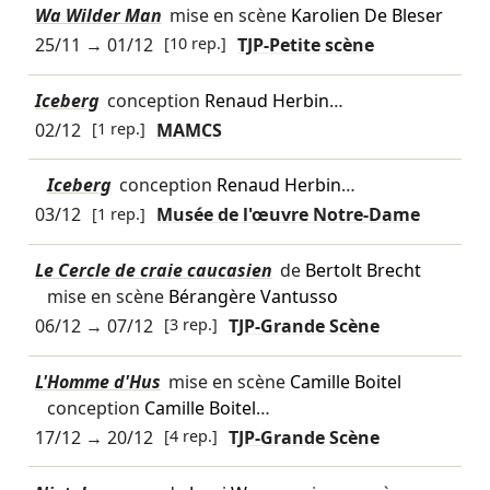
Wa Wilder Man
mise en scène
Karolien De Bleser
25/11
→
01/12
[10 rep.]
TJP-Petite scène
Iceberg
conception
Renaud Herbin
…
02/12
[1 rep.]
MAMCS
Iceberg
conception
Renaud Herbin
…
03/12
[1 rep.]
Musée de l'œuvre Notre-Dame
Le Cercle de craie caucasien
de
Bertolt Brecht
mise en scène
Bérangère Vantusso
06/12
→
07/12
[3 rep.]
TJP-Grande Scène
L'Homme d'Hus
mise en scène
Camille Boitel
conception
Camille Boitel
…
17/12
→
20/12
[4 rep.]
TJP-Grande Scène