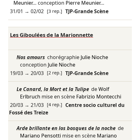
Meunier
… conception
Pierre Meunier
…
31/01
→
02/02
[3 rep.]
TJP-Grande Scène
Les Giboulées de la Marionnette
Nos amours
chorégraphie
Julie Nioche
conception
Julie Nioche
19/03
→
20/03
[2 rep.]
TJP-Grande Scène
Le Canard, la Mort et la Tulipe
de
Wolf
Erlbruch
mise en scène
Fabrizio Montecchi
20/03
→
21/03
[4 rep.]
Centre socio culturel du
Fossé des Treize
Arde brillante en los bosques de la noche
de
Mariano Pensotti
mise en scène
Mariano