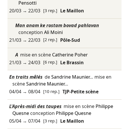
Pensotti
20/03
→
22/03
[3 rep.]
Le Maillon
Man anam ke rostam bovad pahlavan
conception
Ali Moini
21/03
→
22/03
[2 rep.]
Pôle-Sud
A
mise en scène
Catherine Poher
21/03
→
24/03
[6 rep.]
Le Brassin
En traits mêlés
de
Sandrine Maunier
… mise en
scène
Sandrine Maunier
…
04/04
→
08/04
[10 rep.]
TJP-Petite scène
L'Après-midi des taupes
mise en scène
Philippe
Quesne
conception
Philippe Quesne
05/04
→
07/04
[3 rep.]
Le Maillon