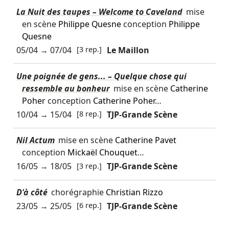
La Nuit des taupes – Welcome to Caveland
mise
en scène
Philippe Quesne
conception
Philippe
Quesne
05/04
→
07/04
[3 rep.]
Le Maillon
Une poignée de gens... – Quelque chose qui
ressemble au bonheur
mise en scène
Catherine
Poher
conception
Catherine Poher
…
10/04
→
15/04
[8 rep.]
TJP-Grande Scène
Nil Actum
mise en scène
Catherine Pavet
conception
Mickaël Chouquet
…
16/05
→
18/05
[3 rep.]
TJP-Grande Scène
D'à côté
chorégraphie
Christian Rizzo
23/05
→
25/05
[6 rep.]
TJP-Grande Scène