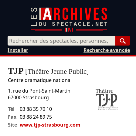
Rech
Installer
Recherche avancée
TJP
[Théâtre Jeune Public]
Centre dramatique national
1, rue du Pont-Saint-Martin
67000
Strasbourg
Tél
03 88 35 70 10
Fax
03 88 24 89 75
Site
www.tjp-strasbourg.com