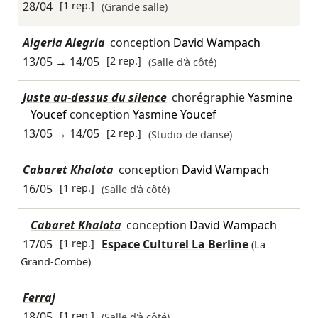
28/04
[1 rep.]
(Grande salle)
Algeria Alegria
conception
David Wampach
13/05
→
14/05
[2 rep.]
(Salle d'à côté)
Juste au-dessus du silence
chorégraphie
Yasmine
Youcef
conception
Yasmine Youcef
13/05
→
14/05
[2 rep.]
(Studio de danse)
Cabaret Khalota
conception
David Wampach
16/05
[1 rep.]
(Salle d'à côté)
Cabaret Khalota
conception
David Wampach
17/05
[1 rep.]
Espace Culturel La Berline
(La
Grand-Combe)
Ferraj
18/05
[1 rep.]
(Salle d'à côté)