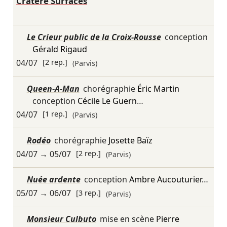
Cratère Surfaces
Le Crieur public de la Croix-Rousse
conception
Gérald Rigaud
04/07
[2 rep.]
(Parvis)
Queen-A-Man
chorégraphie
Éric Martin
conception
Cécile Le Guern
…
04/07
[1 rep.]
(Parvis)
Rodéo
chorégraphie
Josette Baïz
04/07
→
05/07
[2 rep.]
(Parvis)
Nuée ardente
conception
Ambre Aucouturier
…
05/07
→
06/07
[3 rep.]
(Parvis)
Monsieur Culbuto
mise en scène
Pierre