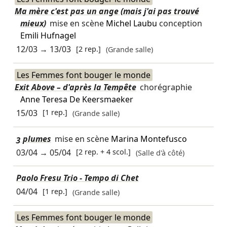
Ma mère c'est pas un ange (mais j'ai pas trouvé
mieux)
mise en scène
Michel Laubu
conception
Emili Hufnagel
12/03
→
13/03
[2 rep.]
(Grande salle)
Les Femmes font bouger le monde
Exit Above – d'après la Tempête
chorégraphie
Anne Teresa De Keersmaeker
15/03
[1 rep.]
(Grande salle)
3 plumes
mise en scène
Marina Montefusco
03/04
→
05/04
[2 rep. + 4 scol.]
(Salle d'à côté)
Paolo Fresu Trio - Tempo di Chet
04/04
[1 rep.]
(Grande salle)
Les Femmes font bouger le monde