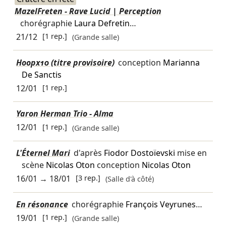
MazelFreten - Rave Lucid | Perception
chorégraphie
Laura Defretin
…
21/12
[1 rep.]
(Grande salle)
Hoopx10 (titre provisoire)
conception
Marianna
De Sanctis
12/01
[1 rep.]
Yaron Herman Trio - Alma
12/01
[1 rep.]
(Grande salle)
L'Éternel Mari
d'après
Fiodor Dostoïevski
mise en
scène
Nicolas Oton
conception
Nicolas Oton
16/01
→
18/01
[3 rep.]
(Salle d'à côté)
En résonance
chorégraphie
François Veyrunes
…
19/01
[1 rep.]
(Grande salle)