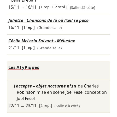
Léna Bréban
15/11
→
16/11
[1 rep. + 2 scol.]
(Salle d'à côté)
Juliette - Chansons de là où l'œil se pose
16/11
[1 rep.]
(Grande salle)
Cécile McLorin Salvant - Mélusine
21/11
[1 rep.]
(Grande salle)
Les ATyPiques
J'accepte – objet nocturne n°29
de
Charles
Robinson
mise en scène
Joël Fesel
conception
Joël Fesel
22/11
→
23/11
[2 rep.]
(Salle d'à côté)