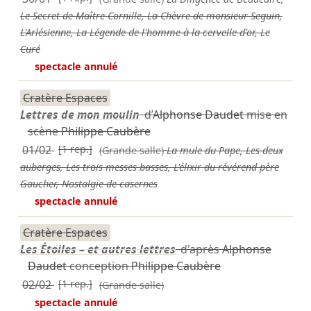
Le Secret de Maître Cornille, La Chèvre de monsieur Seguin,
L'Arlésienne, La Légende de l'homme à la cervelle d'or, Le
Curé
spectacle annulé
Cratère Espaces
Lettres de mon moulin
d’
Alphonse Daudet
mise en
scène
Philippe Caubère
01/02
[1 rep.]
(Grande salle)
La mule du Pape, Les deux
auberges, Les trois messes basses, L'élixir du révérend père
Gaucher, Nostalgie de casernes
spectacle annulé
Cratère Espaces
Les Étoiles – et autres lettres
d'après
Alphonse
Daudet
conception
Philippe Caubère
02/02
[1 rep.]
(Grande salle)
spectacle annulé