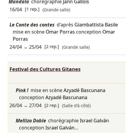
Mandala
chorégraphie
Jann Gallois
16/04
[1 rep.]
(Grande salle)
Le Conte des contes
d'après
Giambattista Basile
mise en scène
Omar Porras
conception
Omar
Porras
24/04
→
25/04
[2 rep.]
(Grande salle)
Festival des Cultures Gitanes
Pink !
mise en scène
Azyadé Bascunana
conception
Azyadé Bascunana
26/04
→
27/04
[2 rep.]
(Salle d'à côté)
Mellizo Doble
chorégraphie
Israel Galván
conception
Israel Galván
…