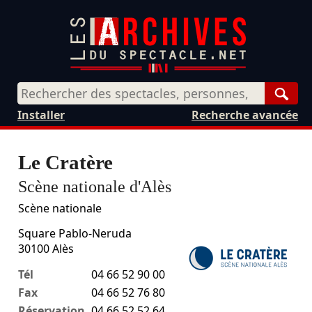
Rech
Installer
Recherche avancée
Le Cratère
Scène nationale d'Alès
Scène nationale
Square Pablo-Neruda
30100
Alès
Tél
04 66 52 90 00
Fax
04 66 52 76 80
Réservation
04 66 52 52 64