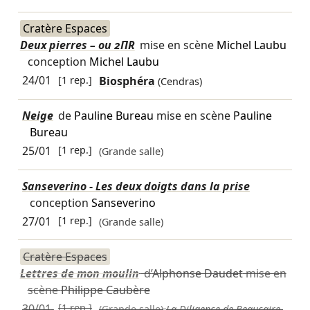
Cratère Espaces
Deux pierres – ou 2ΠR
mise en scène
Michel Laubu
conception
Michel Laubu
24/01
[1 rep.]
Biosphéra
(Cendras)
Neige
de
Pauline Bureau
mise en scène
Pauline
Bureau
25/01
[1 rep.]
(Grande salle)
Sanseverino - Les deux doigts dans la prise
conception
Sanseverino
27/01
[1 rep.]
(Grande salle)
Cratère Espaces
Lettres de mon moulin
d’
Alphonse Daudet
mise en
scène
Philippe Caubère
30/01
[1 rep.]
(Grande salle)
La Diligence de Beaucaire,