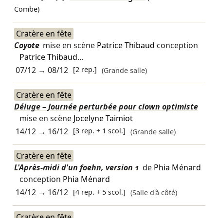
Combe)
Cratère en fête
Coyote
mise en scène
Patrice Thibaud
conception
Patrice Thibaud
…
07/12
→
08/12
[2 rep.]
(Grande salle)
Cratère en fête
Déluge – Journée perturbée pour clown optimiste
mise en scène
Jocelyne Taimiot
14/12
→
16/12
[3 rep. + 1 scol.]
(Grande salle)
Cratère en fête
L'Après-midi d'un foehn, version 1
de
Phia Ménard
conception
Phia Ménard
14/12
→
16/12
[4 rep. + 5 scol.]
(Salle d'à côté)
Cratère en fête