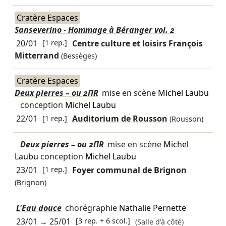
Cratère Espaces
Sanseverino - Hommage à Béranger vol. 2
20/01
[1 rep.]
Centre culture et loisirs François
Mitterrand
(Bessèges)
Cratère Espaces
Deux pierres – ou 2ΠR
mise en scène
Michel Laubu
conception
Michel Laubu
22/01
[1 rep.]
Auditorium de Rousson
(Rousson)
Deux pierres – ou 2ΠR
mise en scène
Michel
Laubu
conception
Michel Laubu
23/01
[1 rep.]
Foyer communal de Brignon
(Brignon)
L'Eau douce
chorégraphie
Nathalie Pernette
23/01
→
25/01
[3 rep. + 6 scol.]
(Salle d'à côté)