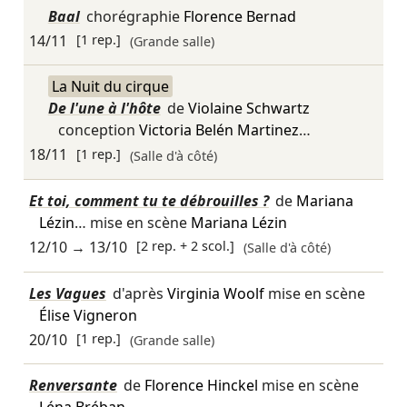
Baal
chorégraphie
Florence Bernad
14/11
[1 rep.]
(Grande salle)
La Nuit du cirque
De l'une à l'hôte
de
Violaine Schwartz
conception
Victoria Belén Martinez
…
18/11
[1 rep.]
(Salle d'à côté)
Et toi, comment tu te débrouilles ?
de
Mariana
Lézin
… mise en scène
Mariana Lézin
12/10
→
13/10
[2 rep. + 2 scol.]
(Salle d'à côté)
Les Vagues
d'après
Virginia Woolf
mise en scène
Élise Vigneron
20/10
[1 rep.]
(Grande salle)
Renversante
de
Florence Hinckel
mise en scène