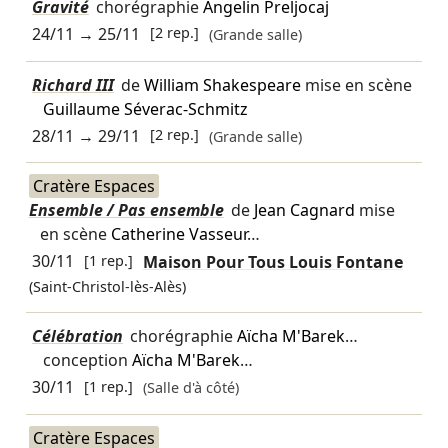
Gravité
chorégraphie
Angelin Preljocaj
24/11
→
25/11
[2 rep.]
(Grande salle)
Richard III
de
William Shakespeare
mise en scène
Guillaume Séverac-Schmitz
28/11
→
29/11
[2 rep.]
(Grande salle)
Cratère Espaces
Ensemble / Pas ensemble
de
Jean Cagnard
mise
en scène
Catherine Vasseur
…
30/11
[1 rep.]
Maison Pour Tous Louis Fontane
(Saint-Christol-lès-Alès)
Célébration
chorégraphie
Aïcha M'Barek
…
conception
Aïcha M'Barek
…
30/11
[1 rep.]
(Salle d'à côté)
Cratère Espaces