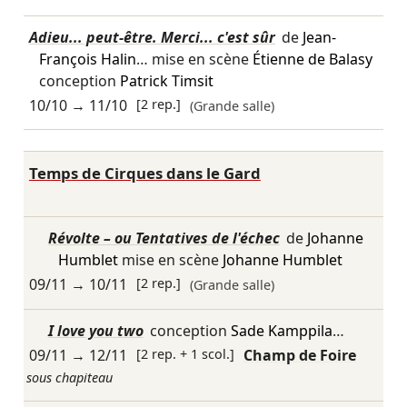
Adieu... peut-être. Merci... c'est sûr
de
Jean-
François Halin
… mise en scène
Étienne de Balasy
conception
Patrick Timsit
10/10
→
11/10
[2 rep.]
(Grande salle)
Temps de Cirques dans le Gard
Révolte – ou Tentatives de l'échec
de
Johanne
Humblet
mise en scène
Johanne Humblet
09/11
→
10/11
[2 rep.]
(Grande salle)
I love you two
conception
Sade Kamppila
…
09/11
→
12/11
[2 rep. + 1 scol.]
Champ de Foire
sous chapiteau