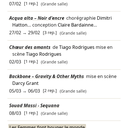
07/02
[1 rep.]
(Grande salle)
Acqua alta – Noir d'encre
chorégraphie
Dimitri
Hatton
… conception
Claire Bardainne
…
27/02
→
29/02
[3 rep.]
(Grande salle)
Chœur des amants
de
Tiago Rodrigues
mise en
scène
Tiago Rodrigues
02/03
[1 rep.]
(Grande salle)
Backbone – Gravity & Other Myths
mise en scène
Darcy Grant
05/03
→
06/03
[2 rep.]
(Grande salle)
Souad Massi - Sequana
08/03
[1 rep.]
(Grande salle)
Les Femmes font bouger le monde