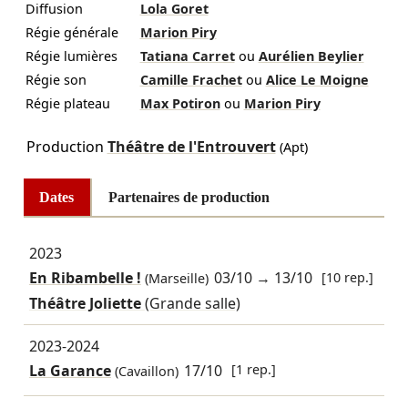
Diffusion
Lola Goret
Régie générale
Marion Piry
Régie lumières
Tatiana Carret
ou
Aurélien Beylier
Régie son
Camille Frachet
ou
Alice Le Moigne
Régie plateau
Max Potiron
ou
Marion Piry
Production
Théâtre de l'Entrouvert
(Apt)
Dates
Partenaires de production
2023
En Ribambelle !
03/10
→
13/10
[10 rep.]
(Marseille)
Théâtre Joliette
(Grande salle)
2023-2024
La Garance
17/10
[1 rep.]
(Cavaillon)