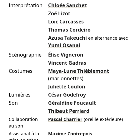
Interprétation
Chloée Sanchez
Zoé Lizot
Loïc Carcasses
Thomas Cordeiro
Azusa Takeuchi
en alternance avec
Yumi Osanai
Scénographie
Élise Vigneron
Vincent Gadras
Costumes
Maya-Lune Thiéblemont
(marionnettes)
Juliette Coulon
Lumières
César Godefroy
Son
Géraldine Foucault
Thibaut Perriard
Collaboration
Pascal Charrier
(oreille extérieure)
au son
Assistanat à la
Maxime Contrepois