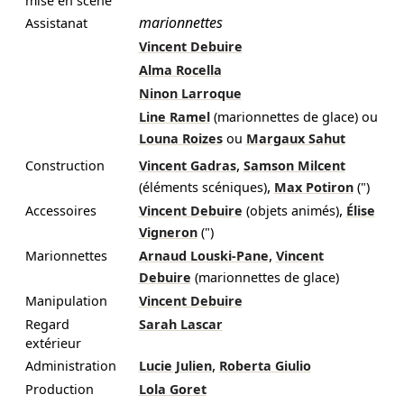
mise en scène
marionnettes
Assistanat
Vincent Debuire
Alma Rocella
Ninon Larroque
Line Ramel
(marionnettes de glace)
ou
Louna Roizes
ou
Margaux Sahut
,
Construction
Vincent Gadras
Samson Milcent
,
(éléments scéniques)
Max Potiron
(")
,
Accessoires
Vincent Debuire
(objets animés)
Élise
Vigneron
(")
,
Marionnettes
Arnaud Louski-Pane
Vincent
Debuire
(marionnettes de glace)
Manipulation
Vincent Debuire
Regard
Sarah Lascar
extérieur
,
Administration
Lucie Julien
Roberta Giulio
Production
Lola Goret