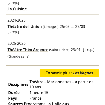
[2 rep.]
La Cuisine
2024-2025
Théâtre de l'Union
25/03
→
27/03
(Limoges)
[3 rep.]
2025-2026
Théâtre Théo Argence
23/01
[1 rep.]
(Saint-Priest)
(Grande salle)
En savoir plus :
Les Vagues
Théâtre – Marionnettes – à partir de
Disciplines
10 ans
Durée
1 heure 15
Pays
France
Sources
Programme
La Halle aux