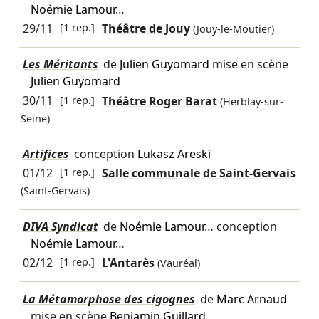
Noémie Lamour
…
29/11
[1 rep.]
Théâtre de Jouy
(Jouy-le-Moutier)
Les Méritants
de
Julien Guyomard
mise en scène
Julien Guyomard
30/11
[1 rep.]
Théâtre Roger Barat
(Herblay-sur-
Seine)
Artifices
conception
Lukasz Areski
01/12
[1 rep.]
Salle communale de Saint-Gervais
(Saint-Gervais)
DIVA Syndicat
de
Noémie Lamour
… conception
Noémie Lamour
…
02/12
[1 rep.]
L'Antarès
(Vauréal)
La Métamorphose des cigognes
de
Marc Arnaud
mise en scène
Benjamin Guillard