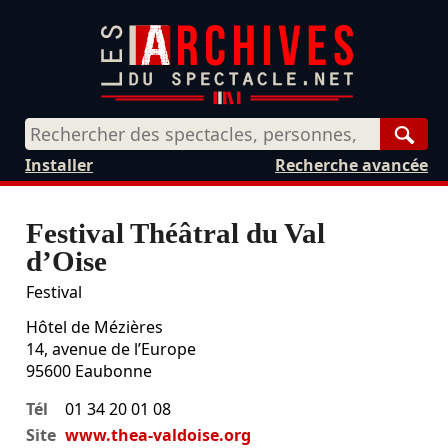
Rech
Installer
Recherche avancée
Festival Théâtral du Val
d’Oise
Festival
Hôtel de Mézières
14, avenue de l’Europe
95600
Eaubonne
Tél
01 34 20 01 08
Site
www.thea-valdoise.org