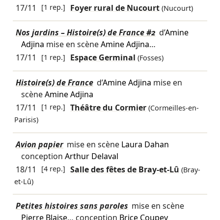
17/11
[1 rep.]
Foyer rural de Nucourt
(Nucourt)
Nos jardins – Histoire(s) de France #2
d’
Amine
Adjina
mise en scène
Amine Adjina
…
17/11
[1 rep.]
Espace Germinal
(Fosses)
Histoire(s) de France
d’
Amine Adjina
mise en
scène
Amine Adjina
17/11
[1 rep.]
Théâtre du Cormier
(Cormeilles-en-
Parisis)
Avion papier
mise en scène
Laura Dahan
conception
Arthur Delaval
18/11
[4 rep.]
Salle des fêtes de Bray-et-Lû
(Bray-
et-Lû)
Petites histoires sans paroles
mise en scène
Pierre Blaise
… conception
Brice Coupey