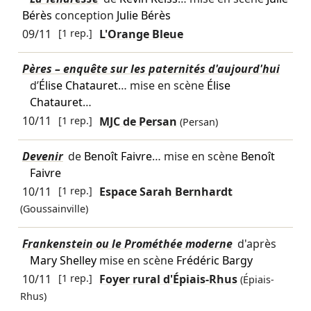
Bérès
conception
Julie Bérès
09/11
[1 rep.]
L'Orange Bleue
Pères – enquête sur les paternités d'aujourd'hui
d’
Élise Chatauret
… mise en scène
Élise
Chatauret
…
10/11
[1 rep.]
MJC de Persan
(Persan)
Devenir
de
Benoît Faivre
… mise en scène
Benoît
Faivre
10/11
[1 rep.]
Espace Sarah Bernhardt
(Goussainville)
Frankenstein ou le Prométhée moderne
d'après
Mary Shelley
mise en scène
Frédéric Bargy
10/11
[1 rep.]
Foyer rural d'Épiais-Rhus
(Épiais-
Rhus)