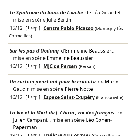
Le Syndrome du banc de touche
de
Léa Girardet
mise en scène
Julie Bertin
15/12
[1 rep.]
Centre Pablo Picasso
(Montigny-lès-
Cormeilles)
Sur les pas d'Oodaaq
d’
Emmeline Beaussier
…
mise en scène
Emmeline Beaussier
16/12
[1 rep.]
MJC de Persan
(Persan)
Un certain penchant pour la cruauté
de
Muriel
Gaudin
mise en scène
Pierre Notte
16/12
[1 rep.]
Espace Saint-Exupéry
(Franconville)
La Vie et la Mort de J. Chirac, roi des français
de
Julien Campani
… mise en scène
Léo Cohen-
Paperman
19/12
[1 rep.]
Théâtre du Cormier
(Cormeilles-en-