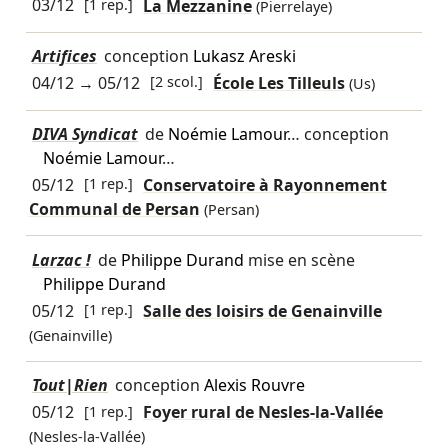
03/12
[1 rep.]
La Mezzanine
(Pierrelaye)
Artifices
conception
Lukasz Areski
04/12
→
05/12
[2 scol.]
École Les Tilleuls
(Us)
DIVA Syndicat
de
Noémie Lamour
… conception
Noémie Lamour
…
05/12
[1 rep.]
Conservatoire à Rayonnement
Communal de Persan
(Persan)
Larzac !
de
Philippe Durand
mise en scène
Philippe Durand
05/12
[1 rep.]
Salle des loisirs de Genainville
(Genainville)
Tout|Rien
conception
Alexis Rouvre
05/12
[1 rep.]
Foyer rural de Nesles-la-Vallée
(Nesles-la-Vallée)