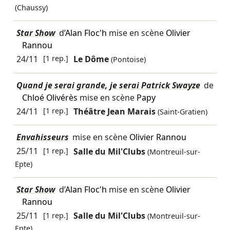
(Chaussy)
Star Show
d’
Alan Floc'h
mise en scène
Olivier
Rannou
24/11
[1 rep.]
Le Dôme
(Pontoise)
Quand je serai grande, je serai Patrick Swayze
de
Chloé Olivérès
mise en scène
Papy
24/11
[1 rep.]
Théâtre Jean Marais
(Saint-Gratien)
Envahisseurs
mise en scène
Olivier Rannou
25/11
[1 rep.]
Salle du Mil'Clubs
(Montreuil-sur-
Epte)
Star Show
d’
Alan Floc'h
mise en scène
Olivier
Rannou
25/11
[1 rep.]
Salle du Mil'Clubs
(Montreuil-sur-
Epte)