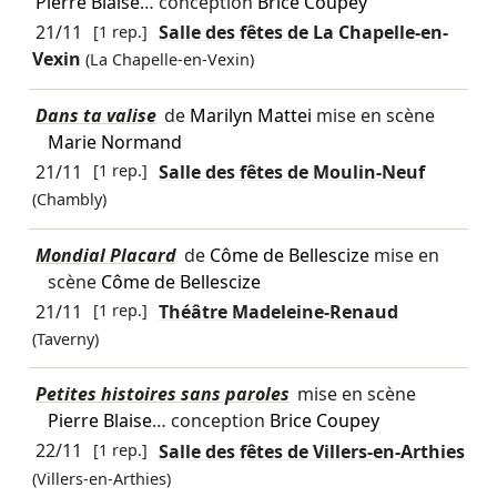
Pierre Blaise
… conception
Brice Coupey
21/11
[1 rep.]
Salle des fêtes de La Chapelle-en-
Vexin
(La Chapelle-en-Vexin)
Dans ta valise
de
Marilyn Mattei
mise en scène
Marie Normand
21/11
[1 rep.]
Salle des fêtes de Moulin-Neuf
(Chambly)
Mondial Placard
de
Côme de Bellescize
mise en
scène
Côme de Bellescize
21/11
[1 rep.]
Théâtre Madeleine-Renaud
(Taverny)
Petites histoires sans paroles
mise en scène
Pierre Blaise
… conception
Brice Coupey
22/11
[1 rep.]
Salle des fêtes de Villers-en-Arthies
(Villers-en-Arthies)