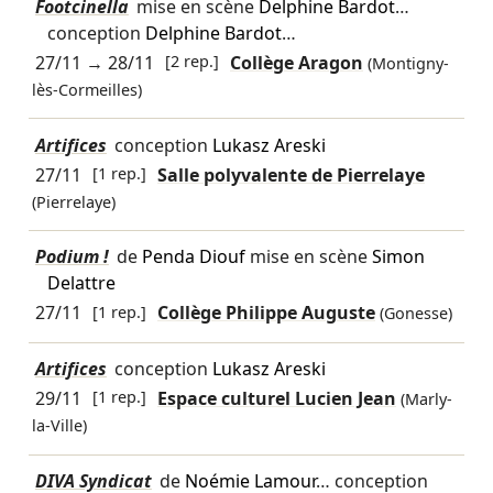
Footcinella
mise en scène
Delphine Bardot
…
conception
Delphine Bardot
…
27/11
→
28/11
[2 rep.]
Collège Aragon
(Montigny-
lès-Cormeilles)
Artifices
conception
Lukasz Areski
27/11
[1 rep.]
Salle polyvalente de Pierrelaye
(Pierrelaye)
Podium !
de
Penda Diouf
mise en scène
Simon
Delattre
27/11
[1 rep.]
Collège Philippe Auguste
(Gonesse)
Artifices
conception
Lukasz Areski
29/11
[1 rep.]
Espace culturel Lucien Jean
(Marly-
la-Ville)
DIVA Syndicat
de
Noémie Lamour
… conception