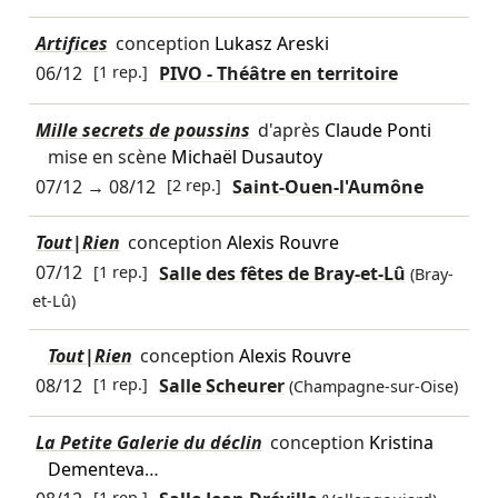
Artifices
conception
Lukasz Areski
06/12
[1 rep.]
PIVO - Théâtre en territoire
Mille secrets de poussins
d'après
Claude Ponti
mise en scène
Michaël Dusautoy
07/12
→
08/12
[2 rep.]
Saint-Ouen-l'Aumône
Tout|Rien
conception
Alexis Rouvre
07/12
[1 rep.]
Salle des fêtes de Bray-et-Lû
(Bray-
et-Lû)
Tout|Rien
conception
Alexis Rouvre
08/12
[1 rep.]
Salle Scheurer
(Champagne-sur-Oise)
La Petite Galerie du déclin
conception
Kristina
Dementeva
…
[1 rep.]