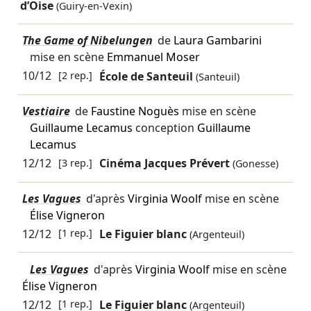
d’Oise
(Guiry-en-Vexin)
The Game of Nibelungen
de
Laura Gambarini
mise en scène
Emmanuel Moser
10/12
[2 rep.]
École de Santeuil
(Santeuil)
Vestiaire
de
Faustine Noguès
mise en scène
Guillaume Lecamus
conception
Guillaume
Lecamus
12/12
[3 rep.]
Cinéma Jacques Prévert
(Gonesse)
Les Vagues
d'après
Virginia Woolf
mise en scène
Élise Vigneron
12/12
[1 rep.]
Le Figuier blanc
(Argenteuil)
Les Vagues
d'après
Virginia Woolf
mise en scène
Élise Vigneron
12/12
[1 rep.]
Le Figuier blanc
(Argenteuil)