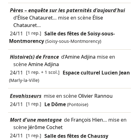
Pères – enquête sur les paternités d'aujourd'hui
d’
Élise Chatauret
… mise en scène
Élise
Chatauret
…
24/11
[1 rep.]
Salle des fêtes de Soisy-sous-
Montmorency
(Soisy-sous-Montmorency)
Histoire(s) de France
d’
Amine Adjina
mise en
scène
Amine Adjina
24/11
[1 rep. + 1 scol.]
Espace culturel Lucien Jean
(Marly-la-Ville)
Envahisseurs
mise en scène
Olivier Rannou
24/11
[1 rep.]
Le Dôme
(Pontoise)
Mort d'une montagne
de
François Hien
… mise en
scène
Jérôme Cochet
24/11
[1 rep.]
Salle des fêtes de Chaussy