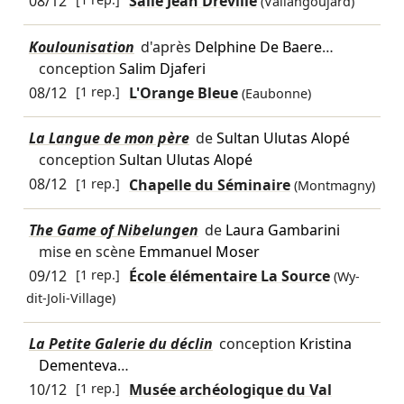
08/12
Salle Jean Dréville
(Vallangoujard)
Koulounisation
d'après
Delphine De Baere
…
conception
Salim Djaferi
08/12
[1 rep.]
L'Orange Bleue
(Eaubonne)
La Langue de mon père
de
Sultan Ulutas Alopé
conception
Sultan Ulutas Alopé
08/12
[1 rep.]
Chapelle du Séminaire
(Montmagny)
The Game of Nibelungen
de
Laura Gambarini
mise en scène
Emmanuel Moser
09/12
[1 rep.]
École élémentaire La Source
(Wy-
dit-Joli-Village)
La Petite Galerie du déclin
conception
Kristina
Dementeva
…
10/12
[1 rep.]
Musée archéologique du Val