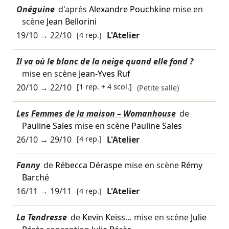
Onéguine
d'après
Alexandre Pouchkine
mise en
scène
Jean Bellorini
19/10
→
22/10
[4 rep.]
L'Atelier
Il va où le blanc de la neige quand elle fond ?
mise en scène
Jean-Yves Ruf
20/10
→
22/10
[1 rep. + 4 scol.]
(Petite salle)
Les Femmes de la maison – Womanhouse
de
Pauline Sales
mise en scène
Pauline Sales
26/10
→
29/10
[4 rep.]
L'Atelier
Fanny
de
Rébecca Déraspe
mise en scène
Rémy
Barché
16/11
→
19/11
[4 rep.]
L'Atelier
La Tendresse
de
Kevin Keiss
… mise en scène
Julie