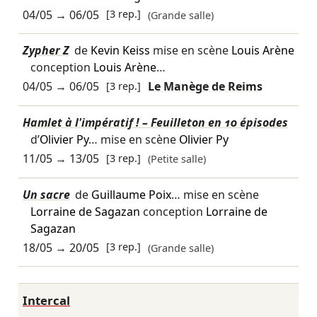
04/05
→
06/05
[3 rep.]
(Grande salle)
Zypher Z
de
Kevin Keiss
mise en scène
Louis Arène
conception
Louis Arène
…
04/05
→
06/05
[3 rep.]
Le Manège de Reims
Hamlet à l'impératif ! – Feuilleton en 10 épisodes
d’
Olivier Py
… mise en scène
Olivier Py
11/05
→
13/05
[3 rep.]
(Petite salle)
Un sacre
de
Guillaume Poix
… mise en scène
Lorraine de Sagazan
conception
Lorraine de
Sagazan
18/05
→
20/05
[3 rep.]
(Grande salle)
Intercal