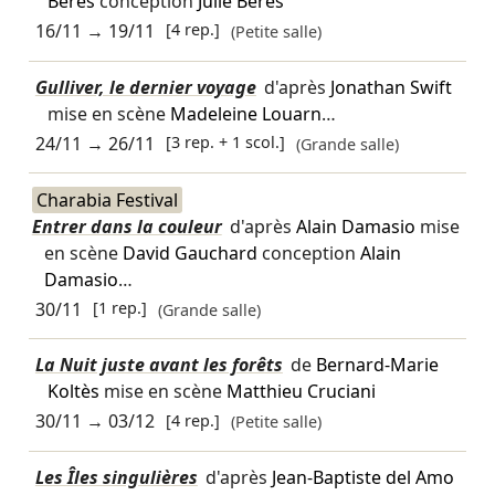
Bérès
conception
Julie Bérès
16/11
→
19/11
[4 rep.]
(Petite salle)
Gulliver, le dernier voyage
d'après
Jonathan Swift
mise en scène
Madeleine Louarn
…
24/11
→
26/11
[3 rep. + 1 scol.]
(Grande salle)
Charabia Festival
Entrer dans la couleur
d'après
Alain Damasio
mise
en scène
David Gauchard
conception
Alain
Damasio
…
30/11
[1 rep.]
(Grande salle)
La Nuit juste avant les forêts
de
Bernard-Marie
Koltès
mise en scène
Matthieu Cruciani
30/11
→
03/12
[4 rep.]
(Petite salle)
Les Îles singulières
d'après
Jean-Baptiste del Amo