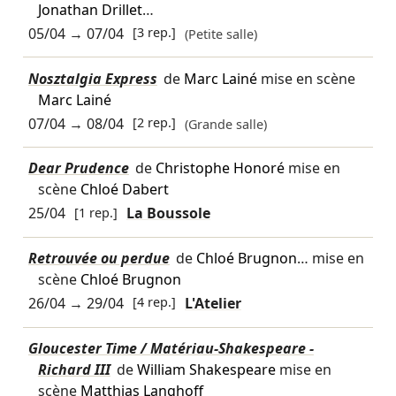
Jonathan Drillet
…
05/04
→
07/04
[3 rep.]
(Petite salle)
Nosztalgia Express
de
Marc Lainé
mise en scène
Marc Lainé
07/04
→
08/04
[2 rep.]
(Grande salle)
Dear Prudence
de
Christophe Honoré
mise en
scène
Chloé Dabert
25/04
[1 rep.]
La Boussole
Retrouvée ou perdue
de
Chloé Brugnon
… mise en
scène
Chloé Brugnon
26/04
→
29/04
[4 rep.]
L'Atelier
Gloucester Time / Matériau-Shakespeare -
Richard III
de
William Shakespeare
mise en
scène
Matthias Langhoff