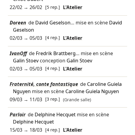
22/02
→
26/02
[5 rep.]
L'Atelier
Doreen
de
David Geselson
… mise en scène
David
Geselson
02/03
→
05/03
[4 rep.]
L'Atelier
IvanOff
de
Fredrik Brattberg
… mise en scène
Galin Stoev
conception
Galin Stoev
02/03
→
05/03
[4 rep.]
L'Atelier
Fraternité, conte fantastique
de
Caroline Guiela
Nguyen
mise en scène
Caroline Guiela Nguyen
09/03
→
11/03
[3 rep.]
(Grande salle)
Parloir
de
Delphine Hecquet
mise en scène
Delphine Hecquet
15/03
→
18/03
[4 rep.]
L'Atelier