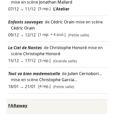
mise en scène
Jonathan Mallard
07/12
→
11/12
[5 rep.]
L'Atelier
Enfants sauvages
de
Cédric Orain
mise en scène
Cédric Orain
09/12
→
12/12
[1 rep. + 4 scol.]
(Petite salle)
Le Ciel de Nantes
de
Christophe Honoré
mise en
scène
Christophe Honoré
15/12
→
17/12
[3 rep.]
(Grande salle)
Tout va bien mademoiselle
de
Julien Cernobori
…
mise en scène
Christophe Garcia
…
18/01
→
21/01
[4 rep.]
(Petite salle)
FARaway