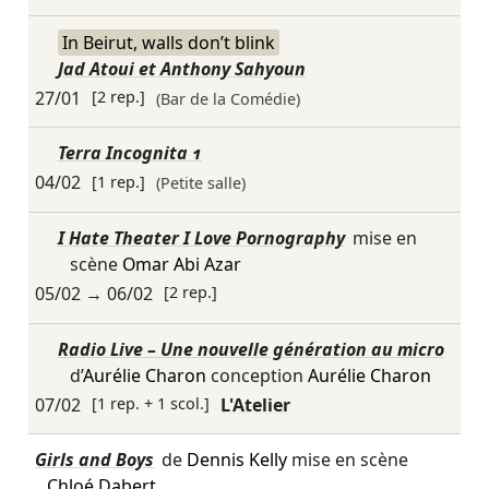
In Beirut, walls don’t blink
Jad Atoui et Anthony Sahyoun
27/01
[2 rep.]
(Bar de la Comédie)
Terra Incognita 1
04/02
[1 rep.]
(Petite salle)
I Hate Theater I Love Pornography
mise en
scène
Omar Abi Azar
05/02
→
06/02
[2 rep.]
Radio Live – Une nouvelle génération au micro
d’
Aurélie Charon
conception
Aurélie Charon
07/02
[1 rep. + 1 scol.]
L'Atelier
Girls and Boys
de
Dennis Kelly
mise en scène
Chloé Dabert