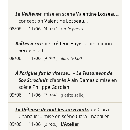
La Veilleuse
mise en scène
Valentine Losseau
…
conception
Valentine Losseau
…
08/06
→
11/06
[4 rep.]
sur le parvis
Boîtes à rire
de
Frédéric Boyer
… conception
Serge Bloch
08/06
→
11/06
[4 rep.]
dans le hall
À l'origine fut la vitesse… – Le Testament de
Sov Strochnis
d'après
Alain Damasio
mise en
scène
Philippe Gordiani
09/06
→
11/06
[7 rep.]
(Petite salle)
La Défense devant les survivants
de
Clara
Chabalier
… mise en scène
Clara Chabalier
09/06
→
11/06
[3 rep.]
L'Atelier