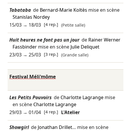
Tabataba
de
Bernard-Marie Koltès
mise en scène
Stanislas Nordey
15/03
→
18/03
[4 rep.]
(Petite salle)
Huit heures ne font pas un jour
de
Rainer Werner
Fassbinder
mise en scène
Julie Deliquet
23/03
→
25/03
[3 rep.]
(Grande salle)
Festival Méli'môme
Les Petits Pouvoirs
de
Charlotte Lagrange
mise
en scène
Charlotte Lagrange
29/03
→
01/04
[4 rep.]
L'Atelier
Showgirl
de
Jonathan Drillet
… mise en scène