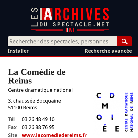
Rech
Installer
Recherche avancée
La Comédie de
Reims
Centre dramatique national
3, chaussée Bocquaine
51100
Reims
Tél
03 26 48 49 10
Fax
03 26 88 76 95
Site
www.lacomediedereims.fr