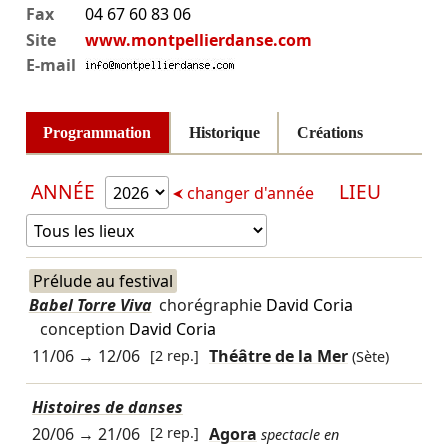
Fax
04 67 60 83 06
Site
www.montpellierdanse.com
E-mail
Programmation
Historique
Créations
ANNÉE
LIEU
changer d'année
Prélude au festival
Babel Torre Viva
chorégraphie
David Coria
conception
David Coria
11/06
→
12/06
[2 rep.]
Théâtre de la Mer
(Sète)
Histoires de danses
20/06
→
21/06
[2 rep.]
Agora
spectacle en