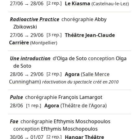
27/06
→
28/06
[2 rep.]
Le Kiasma
(Castelnau-le-Lez)
Radioactive Practice
chorégraphie
Abby
Zbikowski
27/06
→
29/06
[3 rep.]
Théâtre Jean-Claude
Carrière
(Montpellier)
Une introduction
d’
Olga de Soto
conception
Olga
de Soto
28/06
→
29/06
[2 rep.]
Agora
(Salle Merce
Cunningham)
réactivation du spectacle créé en 2010
Pulse
chorégraphie
François Lamargot
28/06
[1 rep.]
Agora
(Théâtre de l'Agora)
Fae
chorégraphie
Efthymis Moschopoulos
conception
Efthymis Moschopoulos
30/06
→
01/07
[2 rep.]
Hangar Théâtre