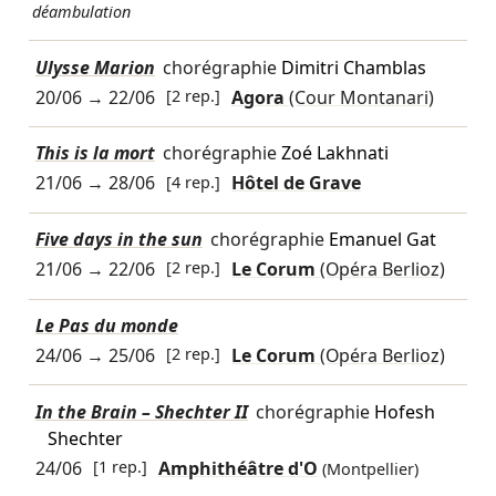
déambulation
Ulysse Marion
chorégraphie
Dimitri Chamblas
20/06
→
22/06
[2 rep.]
Agora
(Cour Montanari)
This is la mort
chorégraphie
Zoé Lakhnati
21/06
→
28/06
[4 rep.]
Hôtel de Grave
Five days in the sun
chorégraphie
Emanuel Gat
21/06
→
22/06
[2 rep.]
Le Corum
(Opéra Berlioz)
Le Pas du monde
24/06
→
25/06
[2 rep.]
Le Corum
(Opéra Berlioz)
In the Brain – Shechter II
chorégraphie
Hofesh
Shechter
24/06
[1 rep.]
Amphithéâtre d'O
(Montpellier)