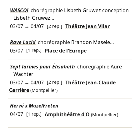
WASCO!
chorégraphie
Lisbeth Gruwez
conception
Lisbeth Gruwez
…
03/07
→
04/07
[2 rep.]
Théâtre Jean Vilar
Rave Lucid
chorégraphie
Brandon Masele
…
03/07
[1 rep.]
Place de l'Europe
Sept larmes pour Élisabeth
chorégraphie
Aure
Wachter
03/07
→
04/07
[2 rep.]
Théâtre Jean-Claude
Carrière
(Montpellier)
Hervé x MazelFreten
04/07
[1 rep.]
Amphithéâtre d'O
(Montpellier)