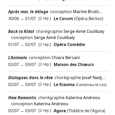
Après moi, le déluge
conception
Marine Brutti
…
30/06
→
01/07
[2 rep.]
Le Corum
(Opéra Berlioz)
Back to Kidal
chorégraphie
Serge Aimé Coulibaly
conception
Serge Aimé Coulibaly
01/07
→
02/07
[2 rep.]
Opéra Comédie
L'Animale
conception
Chiara Bersani
02/07
→
03/07
[2 rep.]
Maison des Chœurs
Dialogues dans le rêve
chorégraphie
Josef Nadj
…
02/07
→
03/07
[2 rep.]
Le Kiasma
(Castelnau-le-Lez)
How Romantic
chorégraphie
Katerina Andreou
conception
Katerina Andreou
02/07
→
03/07
[2 rep.]
Agora
(Théâtre de l'Agora)