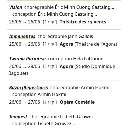
Vision
chorégraphie
Éric Minh Cuong Castaing
…
conception
Éric Minh Cuong Castaing
…
25/06
→
26/06
[2 rep.]
Théâtre des 13 vents
Imminentes
chorégraphie
Jann Gallois
25/06
→
26/06
[2 rep.]
Agora
(Théâtre de l'Agora)
Twama Paradise
conception
Héla Fattoumi
26/06
→
28/06
[3 rep.]
Agora
(Studio Dominique
Bagouet)
Bazm (Repertoire)
chorégraphie
Armin Hokmi
conception
Armin Hokmi
26/06
→
27/06
[2 rep.]
Opéra Comédie
Tempest
chorégraphie
Lisbeth Gruwez
conception
Lisbeth Gruwez
…