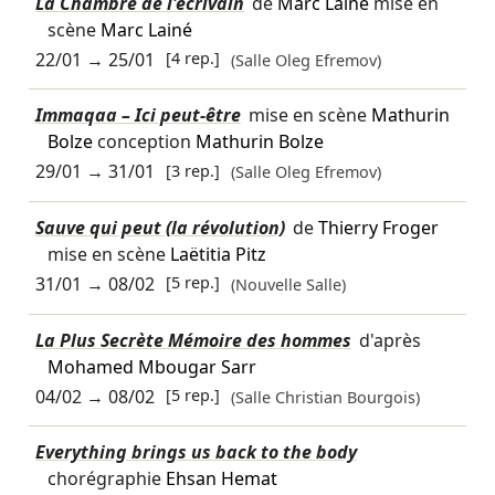
La Chambre de l'écrivain
de
Marc Lainé
mise en
scène
Marc Lainé
22/01
→
25/01
[4 rep.]
(Salle Oleg Efremov)
Immaqaa – Ici peut-être
mise en scène
Mathurin
Bolze
conception
Mathurin Bolze
29/01
→
31/01
[3 rep.]
(Salle Oleg Efremov)
Sauve qui peut (la révolution)
de
Thierry Froger
mise en scène
Laëtitia Pitz
31/01
→
08/02
[5 rep.]
(Nouvelle Salle)
La Plus Secrète Mémoire des hommes
d'après
Mohamed Mbougar Sarr
04/02
→
08/02
[5 rep.]
(Salle Christian Bourgois)
Everything brings us back to the body
chorégraphie
Ehsan Hemat