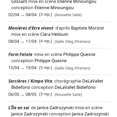
Glissant
mise en scène
Étienne Minoungou
conception
Étienne Minoungou
02/04
→
04/04
[3 rep.]
(Nouvelle Salle)
Manières d'être vivant
d'après
Baptiste Morizot
mise en scène
Clara Hédouin
08/04
→
11/04
[4 rep.]
(Salle Oleg Efremov)
Farm Fatale
mise en scène
Philippe Quesne
conception
Philippe Quesne
15/04
→
19/04
[5 rep.]
(Salle Oleg Efremov)
Sorcières / Kimpa Vita
chorégraphie
DeLaVallet
Bidiefono
conception
DeLaVallet Bidiefono
06/05
→
08/05
[3 rep.]
(Nouvelle Salle)
L'Île en soi
de
Janice Zadrozynski
mise en scène
Janice Zadrozynski
conception
Janice Zadrozynski