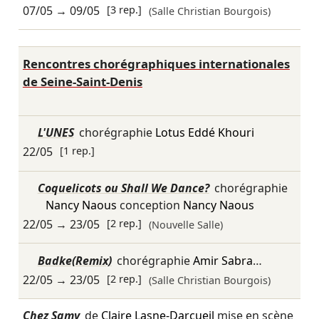
07/05
→
09/05
[3 rep.]
(Salle Christian Bourgois)
Rencontres chorégraphiques internationales
de Seine-Saint-Denis
L'UNES
chorégraphie
Lotus Eddé Khouri
22/05
[1 rep.]
Coquelicots ou Shall We Dance?
chorégraphie
Nancy Naous
conception
Nancy Naous
22/05
→
23/05
[2 rep.]
(Nouvelle Salle)
Badke(Remix)
chorégraphie
Amir Sabra
…
22/05
→
23/05
[2 rep.]
(Salle Christian Bourgois)
Chez Samy
de
Claire Lasne-Darcueil
mise en scène