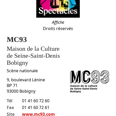
Affiche
Droits réservés
MC93
Maison de la Culture
de Seine-Saint-Denis
Bobigny
Scène nationale
9, boulevard Lénine
BP 71
93000
Bobigny
Tél
01 41 60 72 60
Fax
01 41 60 72 61
Site
www.mc93.com