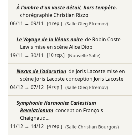
À l'ombre d'un vaste détail, hors tempête.
chorégraphie
Christian Rizzo
06/11
→
09/11
[4 rep.]
(Salle Oleg Efremov)
Le Voyage de la Vénus noire
de
Robin Coste
Lewis
mise en scène
Alice Diop
19/11
→
30/11
[10 rep.]
(Nouvelle Salle)
Nexus de l'adoration
de
Joris Lacoste
mise en
scène
Joris Lacoste
conception
Joris Lacoste
04/12
→
07/12
[4 rep.]
(Salle Oleg Efremov)
Symphonia Harmoniæ Cælestium
Revelationum
conception
François
Chaignaud
…
11/12
→
14/12
[4 rep.]
(Salle Christian Bourgois)