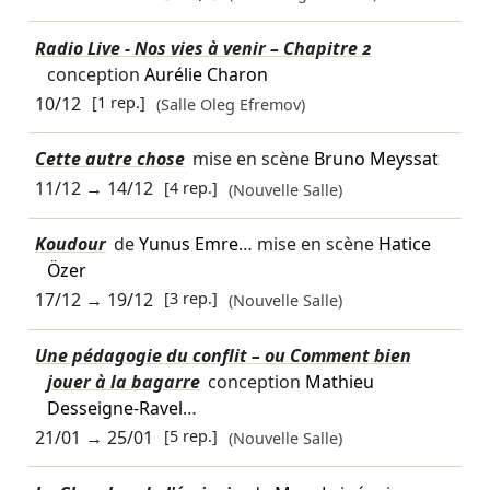
Radio Live - Nos vies à venir – Chapitre 2
conception
Aurélie Charon
10/12
[1 rep.]
(Salle Oleg Efremov)
Cette autre chose
mise en scène
Bruno Meyssat
11/12
→
14/12
[4 rep.]
(Nouvelle Salle)
Koudour
de
Yunus Emre
… mise en scène
Hatice
Özer
17/12
→
19/12
[3 rep.]
(Nouvelle Salle)
Une pédagogie du conflit – ou Comment bien
jouer à la bagarre
conception
Mathieu
Desseigne-Ravel
…
21/01
→
25/01
[5 rep.]
(Nouvelle Salle)