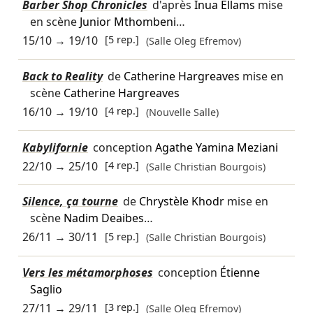
Barber Shop Chronicles
d'après
Inua Ellams
mise
en scène
Junior Mthombeni
…
15/10
→
19/10
[5 rep.]
(Salle Oleg Efremov)
Back to Reality
de
Catherine Hargreaves
mise en
scène
Catherine Hargreaves
16/10
→
19/10
[4 rep.]
(Nouvelle Salle)
Kabylifornie
conception
Agathe Yamina Meziani
22/10
→
25/10
[4 rep.]
(Salle Christian Bourgois)
Silence, ça tourne
de
Chrystèle Khodr
mise en
scène
Nadim Deaibes
…
26/11
→
30/11
[5 rep.]
(Salle Christian Bourgois)
Vers les métamorphoses
conception
Étienne
Saglio
27/11
→
29/11
[3 rep.]
(Salle Oleg Efremov)