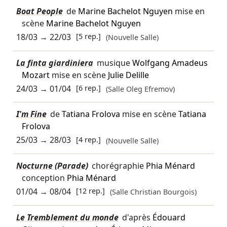
Boat People
de
Marine Bachelot Nguyen
mise en
scène
Marine Bachelot Nguyen
18/03
→
22/03
[5 rep.]
(Nouvelle Salle)
La finta giardiniera
musique
Wolfgang Amadeus
Mozart
mise en scène
Julie Delille
24/03
→
01/04
[6 rep.]
(Salle Oleg Efremov)
I'm Fine
de
Tatiana Frolova
mise en scène
Tatiana
Frolova
25/03
→
28/03
[4 rep.]
(Nouvelle Salle)
Nocturne (Parade)
chorégraphie
Phia Ménard
conception
Phia Ménard
01/04
→
08/04
[12 rep.]
(Salle Christian Bourgois)
Le Tremblement du monde
d'après
Édouard