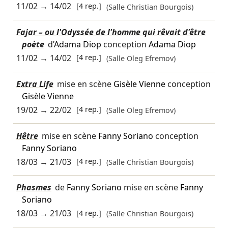
11/02
→
14/02
[4 rep.]
(Salle Christian Bourgois)
Fajar – ou l'Odyssée de l'homme qui rêvait d'être
poète
d’
Adama Diop
conception
Adama Diop
11/02
→
14/02
[4 rep.]
(Salle Oleg Efremov)
Extra Life
mise en scène
Gisèle Vienne
conception
Gisèle Vienne
19/02
→
22/02
[4 rep.]
(Salle Oleg Efremov)
Hêtre
mise en scène
Fanny Soriano
conception
Fanny Soriano
18/03
→
21/03
[4 rep.]
(Salle Christian Bourgois)
Phasmes
de
Fanny Soriano
mise en scène
Fanny
Soriano
18/03
→
21/03
[4 rep.]
(Salle Christian Bourgois)