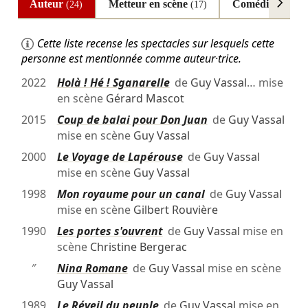
Auteur
Metteur en scène
Comédien
(24)
(17)
(14)
Cette liste recense les spectacles sur lesquels cette
personne est mentionnée comme auteur·trice.
2022
Holà ! Hé ! Sganarelle
de
Guy Vassal
… mise
en scène
Gérard Mascot
2015
Coup de balai pour Don Juan
de
Guy Vassal
mise en scène
Guy Vassal
2000
Le Voyage de Lapérouse
de
Guy Vassal
mise en scène
Guy Vassal
1998
Mon royaume pour un canal
de
Guy Vassal
mise en scène
Gilbert Rouvière
1990
Les portes s'ouvrent
de
Guy Vassal
mise en
scène
Christine Bergerac
″
Nina Romane
de
Guy Vassal
mise en scène
Guy Vassal
1989
Le Réveil du peuple
de
Guy Vassal
mise en