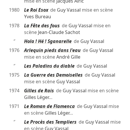
mise en scène
Jacques Alric
1980
Le Roi Esox
de
Guy Vassal
mise en scène
Yves Bureau
1978
La Fête des fous
de
Guy Vassal
mise en
scène
Jean-Claude Sachot
″
Hola ! Hé ! Sganarelle
de
Guy Vassal
1976
Arlequin pieds dans l'eau
de
Guy Vassal
mise en scène
André Gille
″
Les Paladins du diable
de
Guy Vassal
1975
La Guerre des Demoiselles
de
Guy Vassal
mise en scène
Guy Vassal
1974
Gilles de Rais
de
Guy Vassal
mise en scène
Gilles Léger
…
1971
Le Roman de Flamenca
de
Guy Vassal
mise
en scène
Gilles Léger
…
″
Le Procès des Templiers
de
Guy Vassal
mise
en scène
Guy Vassal