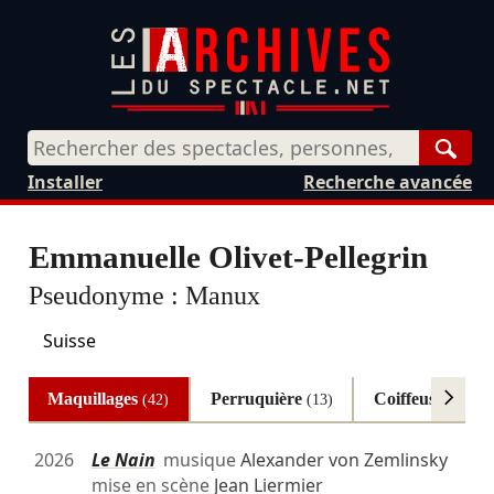
Rech
Installer
Recherche avancée
Emmanuelle Olivet-Pellegrin
Pseudonyme :
Manux
Suisse
Maquillages
Perruquière
Coiffeuse
(42)
(13)
(8)
2026
Le Nain
musique
Alexander von Zemlinsky
mise en scène
Jean Liermier