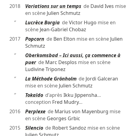
2018
Variations sur un temps
de
David Ives
mise
en scène
Julien Schmutz
″
Lucrèce Borgia
de
Victor Hugo
mise en
scène
Jean-Gabriel Chobaz
2017
Popcorn
de
Ben Elton
mise en scène
Julien
Schmutz
″
Oberkomsbad – Ici aussi, ça commence à
puer
de
Marc Desplos
mise en scène
Ludivine Triponez
″
La Méthode Grönholm
de
Jordi Galceran
mise en scène
Julien Schmutz
″
Tokaïdo
d'après
Ikku Jippensha
…
conception
Fred Mudry
…
2016
Perplexe
de
Marius von Mayenburg
mise
en scène
Georges Grbic
2015
Silencio
de
Robert Sandoz
mise en scène
Julien Schmutz