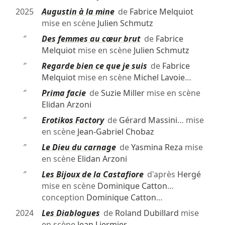
2025
Augustin à la mine
de
Fabrice Melquiot
mise en scène
Julien Schmutz
″
Des femmes au cœur brut
de
Fabrice
Melquiot
mise en scène
Julien Schmutz
″
Regarde bien ce que je suis
de
Fabrice
Melquiot
mise en scène
Michel Lavoie
…
″
Prima facie
de
Suzie Miller
mise en scène
Elidan Arzoni
″
Erotikos Factory
de
Gérard Massini
… mise
en scène
Jean-Gabriel Chobaz
″
Le Dieu du carnage
de
Yasmina Reza
mise
en scène
Elidan Arzoni
″
Les Bijoux de la Castafiore
d'après
Hergé
mise en scène
Dominique Catton
…
conception
Dominique Catton
…
2024
Les Diablogues
de
Roland Dubillard
mise
en scène
Jean Liermier