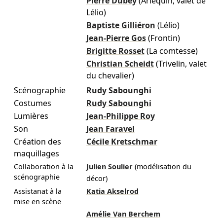
Pierre Dubey
(Arlequin, valet de
Lélio)
Baptiste Gilliéron
(Lélio)
Jean-Pierre Gos
(Frontin)
Brigitte Rosset
(La comtesse)
Christian Scheidt
(Trivelin, valet
du chevalier)
Scénographie
Rudy Sabounghi
Costumes
Rudy Sabounghi
Lumières
Jean-Philippe Roy
Son
Jean Faravel
Création des
Cécile Kretschmar
maquillages
Collaboration à la
Julien Soulier
(modélisation du
scénographie
décor)
Assistanat à la
Katia Akselrod
mise en scène
Amélie Van Berchem