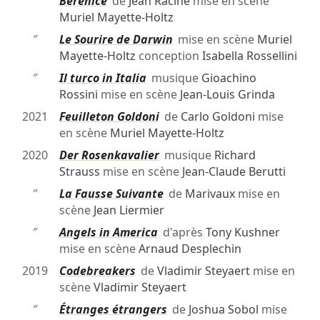
″
Bérénice
de
Jean Racine
mise en scène
Muriel Mayette-Holtz
″
Le Sourire de Darwin
mise en scène
Muriel
Mayette-Holtz
conception
Isabella Rossellini
″
Il turco in Italia
musique
Gioachino
Rossini
mise en scène
Jean-Louis Grinda
2021
Feuilleton Goldoni
de
Carlo Goldoni
mise
en scène
Muriel Mayette-Holtz
2020
Der Rosenkavalier
musique
Richard
Strauss
mise en scène
Jean-Claude Berutti
″
La Fausse Suivante
de
Marivaux
mise en
scène
Jean Liermier
″
Angels in America
d'après
Tony Kushner
mise en scène
Arnaud Desplechin
2019
Codebreakers
de
Vladimir Steyaert
mise en
scène
Vladimir Steyaert
″
Étranges étrangers
de
Joshua Sobol
mise