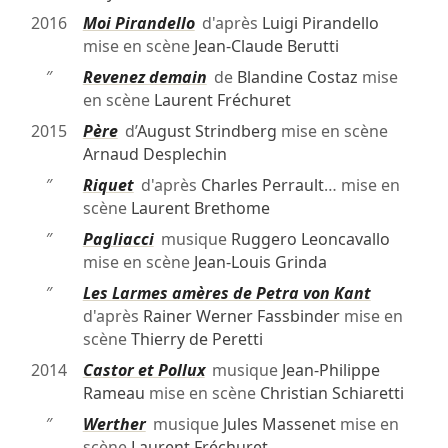
2016
Moi Pirandello
d'après
Luigi Pirandello
mise en scène
Jean-Claude Berutti
″
Revenez demain
de
Blandine Costaz
mise
en scène
Laurent Fréchuret
2015
Père
d’
August Strindberg
mise en scène
Arnaud Desplechin
″
Riquet
d'après
Charles Perrault
… mise en
scène
Laurent Brethome
″
Pagliacci
musique
Ruggero Leoncavallo
mise en scène
Jean-Louis Grinda
″
Les Larmes amères de Petra von Kant
d'après
Rainer Werner Fassbinder
mise en
scène
Thierry de Peretti
2014
Castor et Pollux
musique
Jean-Philippe
Rameau
mise en scène
Christian Schiaretti
″
Werther
musique
Jules Massenet
mise en
scène
Laurent Fréchuret