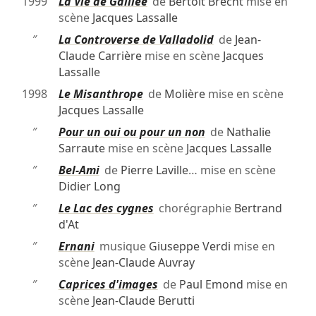
1999
La Vie de Galilée
de
Bertolt Brecht
mise en
scène
Jacques Lassalle
″
La Controverse de Valladolid
de
Jean-
Claude Carrière
mise en scène
Jacques
Lassalle
1998
Le Misanthrope
de
Molière
mise en scène
Jacques Lassalle
″
Pour un oui ou pour un non
de
Nathalie
Sarraute
mise en scène
Jacques Lassalle
″
Bel-Ami
de
Pierre Laville
… mise en scène
Didier Long
″
Le Lac des cygnes
chorégraphie
Bertrand
d'At
″
Ernani
musique
Giuseppe Verdi
mise en
scène
Jean-Claude Auvray
″
Caprices d'images
de
Paul Emond
mise en
scène
Jean-Claude Berutti