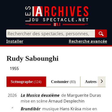
Rech
Installer
Recherche avancée
Rudy Sabounghi
1955
Scénographe
Costumier
Autres
(124)
(83)
(3)
2026
La Musica deuxième
de
Marguerite Duras
mise en scène
Arnaud Desplechin
″
Brundibár
musique
Hans Krása
mise en