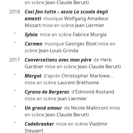
en scène
Jean-Claude Berutti
2018
Così fan tutte – ossia La scuola degli
amanti
musique
Wolfgang Amadeus
Mozart
mise en scène
Jean Liermier
″
Sylvia
mise en scène
Fabrice Murgia
″
Carmen
musique
Georges Bizet
mise en
scène
Jean-Louis Grinda
2017
Conversations avec mon père
de
Herb
Gardner
mise en scène
Jean-Claude Berutti
″
Margot
d'après
Christopher Marlowe
…
mise en scène
Laurent Brethome
″
Cyrano de Bergerac
d’
Edmond Rostand
mise en scène
Jean Liermier
″
Un grand amour
de
Nicole Malinconi
mise
en scène
Jean-Claude Berutti
″
Codebreaker
mise en scène
Vladimir
Steyaert