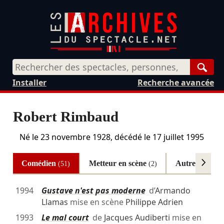
Rech
Installer
Recherche avancée
Robert Rimbaud
Né le
23 novembre 1928
, décédé le
17 juillet 1995
Comédien
Metteur en scène
Autres
(51)
(2)
(1)
1994
Gustave n'est pas moderne
d’
Armando
Llamas
mise en scène
Philippe Adrien
1993
Le mal court
de
Jacques Audiberti
mise en