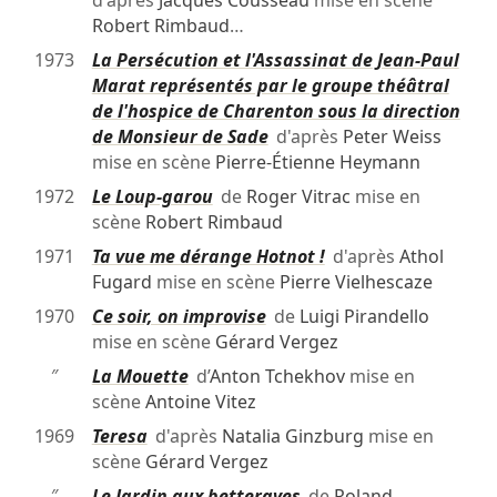
d'après
Jacques Cousseau
mise en scène
Robert Rimbaud
…
1973
La Persécution et l'Assassinat de Jean-Paul
Marat représentés par le groupe théâtral
de l'hospice de Charenton sous la direction
de Monsieur de Sade
d'après
Peter Weiss
mise en scène
Pierre-Étienne Heymann
1972
Le Loup-garou
de
Roger Vitrac
mise en
scène
Robert Rimbaud
1971
Ta vue me dérange Hotnot !
d'après
Athol
Fugard
mise en scène
Pierre Vielhescaze
1970
Ce soir, on improvise
de
Luigi Pirandello
mise en scène
Gérard Vergez
″
La Mouette
d’
Anton Tchekhov
mise en
scène
Antoine Vitez
1969
Teresa
d'après
Natalia Ginzburg
mise en
scène
Gérard Vergez
″
Le Jardin aux betteraves
de
Roland