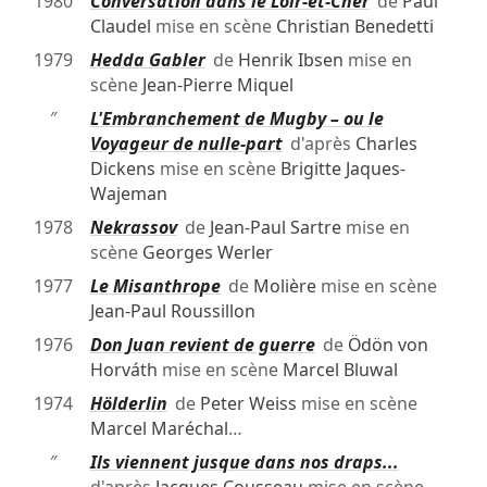
1980
Conversation dans le Loir-et-Cher
de
Paul
Claudel
mise en scène
Christian Benedetti
1979
Hedda Gabler
de
Henrik Ibsen
mise en
scène
Jean-Pierre Miquel
″
L'Embranchement de Mugby – ou le
Voyageur de nulle-part
d'après
Charles
Dickens
mise en scène
Brigitte Jaques-
Wajeman
1978
Nekrassov
de
Jean-Paul Sartre
mise en
scène
Georges Werler
1977
Le Misanthrope
de
Molière
mise en scène
Jean-Paul Roussillon
1976
Don Juan revient de guerre
de
Ödön von
Horváth
mise en scène
Marcel Bluwal
1974
Hölderlin
de
Peter Weiss
mise en scène
Marcel Maréchal
…
″
Ils viennent jusque dans nos draps...