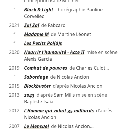
conception
Katie Mitchell
″
Black & Light
chorégraphie
Pauline
Corvellec
2021
Zaï Zaï
de
Fabcaro
″
Madame M
de
Martine Léonet
″
Les Petits Poi(d)s
2020
Nourrir l'humanité - Acte II
mise en scène
Alexis Garcia
2019
Combat de pauvres
de
Charles Culot
…
″
Sabordage
de
Nicolas Ancion
2015
Blockbuster
d'après
Nicolas Ancion
2013
2043
d'après
Sam Mills
mise en scène
Baptiste Isaia
2012
L'Homme qui valait 35 milliards
d'après
Nicolas Ancion
2007
Le Mensuel
de
Nicolas Ancion
…