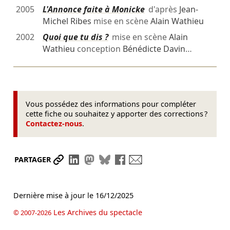
2005
L'Annonce faite à Monicke
d'après
Jean-
Michel Ribes
mise en scène
Alain Wathieu
2002
Quoi que tu dis ?
mise en scène
Alain
Wathieu
conception
Bénédicte Davin
…
Vous possédez des informations pour compléter
cette fiche ou souhaitez y apporter des corrections ?
Contactez-nous
.
Partager le lien
Partager sur LinkedIn
Partager sur Mastodon
Partager sur Bluesky
Partager sur Facebook
Envoyer par mail
PARTAGER
Dernière mise à jour le
16/12/2025
Les Archives du spectacle
© 2007-2026