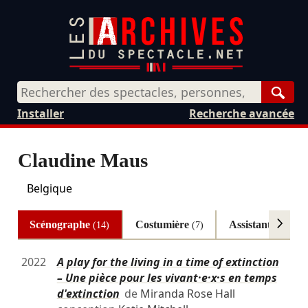
Rech
Installer
Recherche avancée
Claudine Maus
Belgique
Scénographe
Costumière
Assistante scén
(14)
(7)
2022
A play for the living in a time of extinction
– Une pièce pour les vivant·e·x·s en temps
d'extinction
de
Miranda Rose Hall