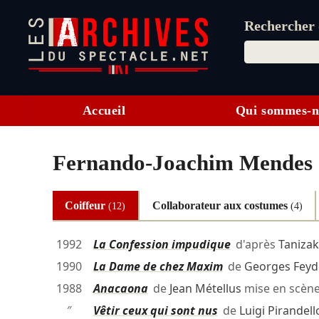
Rechercher d
Accueil
Qui sommes-n
Fernando-Joachim Mendes
Coiffeur
Collaborateur aux costumes
(12)
(4)
1992
La Confession impudique
d'après
Tanizaki
1990
La Dame de chez Maxim
de
Georges Fey
1988
Anacaona
de
Jean Métellus
mise en scèn
″
Vêtir ceux qui sont nus
de
Luigi Pirandell