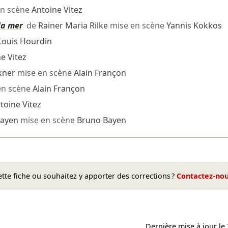
n scène
Antoine Vitez
la mer
de
Rainer Maria Rilke
mise en scène
Yannis Kokkos
Louis Hourdin
e Vitez
kner
mise en scène
Alain Françon
en scène
Alain Françon
toine Vitez
Bayen
mise en scène
Bruno Bayen
te fiche ou souhaitez y apporter des corrections ?
Contactez-no
Dernière mise à jour le