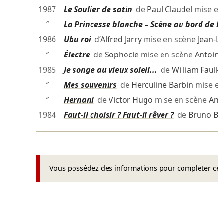
1987
Le Soulier de satin
de
Paul Claudel
mise e
″
La Princesse blanche – Scène au bord de 
1986
Ubu roi
d’
Alfred Jarry
mise en scène
Jean-
″
Électre
de
Sophocle
mise en scène
Antoin
1985
Je songe au vieux soleil...
de
William Faul
″
Mes souvenirs
de
Herculine Barbin
mise 
″
Hernani
de
Victor Hugo
mise en scène
An
1984
Faut-il choisir ? Faut-il rêver ?
de
Bruno 
Vous possédez des informations pour compléter cet