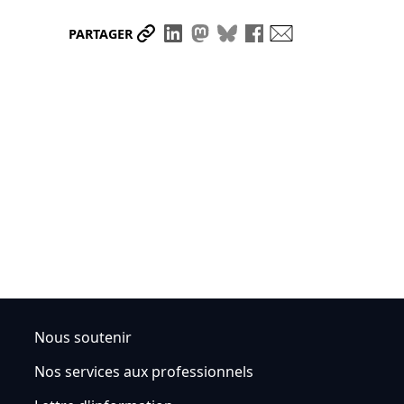
Partager le lien
Partager sur LinkedIn
Partager sur Mastodon
Partager sur Bluesky
Partager sur Face
Envoyer par ma
PARTAGER
Nous soutenir
Nos services aux professionnels