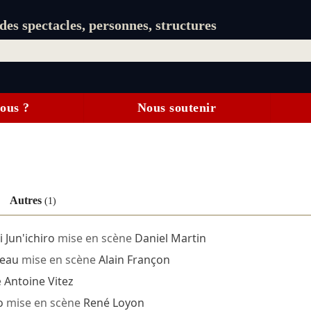
es spectacles, personnes, structures
ous ?
Nous soutenir
Autres
(1)
 Jun'ichiro
mise en scène
Daniel Martin
deau
mise en scène
Alain Françon
e
Antoine Vitez
o
mise en scène
René Loyon